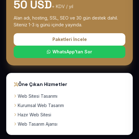
50 USD
+ KDV / yıl
Alan adı, hosting, SSL, SEO ve 30 gün destek dahil.
Siteniz 1-3 iş günü içinde yayında.
Paketleri İncele
WhatsApp'tan Sor
Öne Çıkan Hizmetler
Web Sitesi Tasarımı
Kurumsal Web Tasarım
Hazır Web Sitesi
Web Tasarım Ajansı