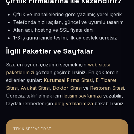
Çiftlik Firmalarına Ne Kazandırır?
Çiftlik ve mahallelerine göre yazılmış yerel içerik
Telefonda hızlı açılan, güncel ve uyumlu tasarım
Alan adı, hosting ve SSL fiyata dahil
1-3 iş günü içinde teslim, ilk ay destek ücretsiz
İlgili Paketler ve Sayfalar
Size en uygun çözümü seçmek için
web sitesi
paketlerimizi
gözden geçirebilirsiniz. En çok tercih
edilenler şunlar:
Kurumsal Firma Sitesi
,
E-Ticaret
Sitesi
,
Avukat Sitesi
,
Doktor Sitesi
ve
Restoran Sitesi
.
Ücretsiz teklif almak için
iletişim sayfamıza
yazabilir,
faydalı rehberler için
blog yazılarımıza
bakabilirsiniz.
TEK & ŞEFFAF FIYAT