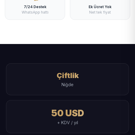
7/24 Destek
Ek Ücret Yok
WhatsApp hattı
Net tek fiyat
Çiftlik
Niğde
50 USD
+ KDV / yıl