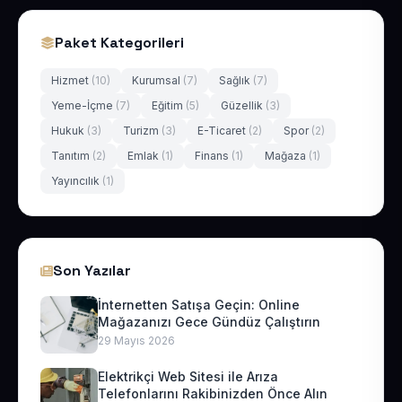
Paket Kategorileri
Hizmet
(10)
Kurumsal
(7)
Sağlık
(7)
Yeme-İçme
(7)
Eğitim
(5)
Güzellik
(3)
Hukuk
(3)
Turizm
(3)
E-Ticaret
(2)
Spor
(2)
Tanıtım
(2)
Emlak
(1)
Finans
(1)
Mağaza
(1)
Yayıncılık
(1)
Son Yazılar
İnternetten Satışa Geçin: Online
Mağazanızı Gece Gündüz Çalıştırın
29 Mayıs 2026
Elektrikçi Web Sitesi ile Arıza
Telefonlarını Rakibinizden Önce Alın