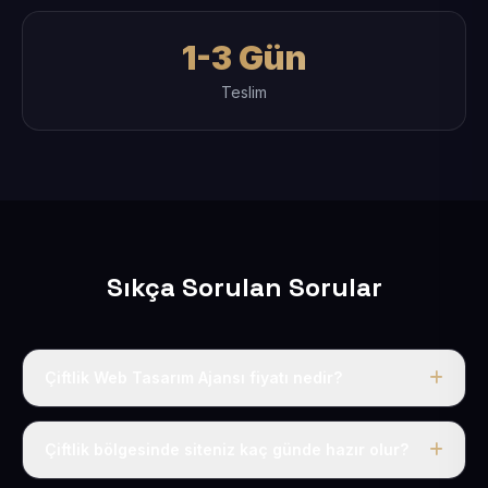
1-3 Gün
Teslim
Sıkça Sorulan Sorular
Çiftlik Web Tasarım Ajansı fiyatı nedir?
Tek fiyat uygulanır: yıllık 50 USD + KDV. Bu bedele alan
adı, hosting, SSL ve temel SEO da dahildir.
Çiftlik bölgesinde siteniz kaç günde hazır olur?