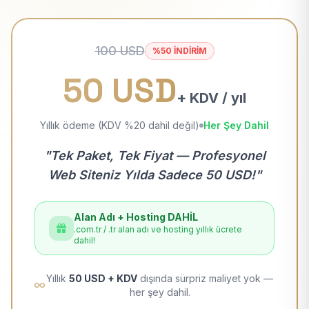
100 USD
%50 İNDİRİM
50 USD
+ KDV / yıl
Yıllık ödeme (KDV %20 dahil değil)
Her Şey Dahil
"Tek Paket, Tek Fiyat — Profesyonel
Web Siteniz Yılda Sadece 50 USD!"
Alan Adı + Hosting DAHİL
.com.tr / .tr alan adı ve hosting yıllık ücrete
dahil!
Yıllık
50 USD + KDV
dışında sürpriz maliyet yok —
her şey dahil.