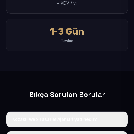
+ KDV / yıl
1-3 Gün
Teslim
Sıkça Sorulan Sorular
Kozaklı Web Tasarım Ajansı fiyatı nedir?
Tek fiyat uygulanır: yıllık 50 USD + KDV. Bu bedele alan