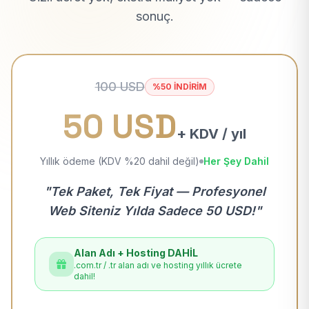
sonuç.
100 USD
%50 İNDİRİM
50 USD
+ KDV / yıl
Yıllık ödeme (KDV %20 dahil değil)
Her Şey Dahil
"Tek Paket, Tek Fiyat — Profesyonel
Web Siteniz Yılda Sadece 50 USD!"
Alan Adı + Hosting DAHİL
.com.tr / .tr alan adı ve hosting yıllık ücrete
dahil!