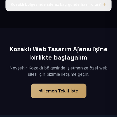
adı, hosting, SSL ve temel SEO da dahildir.
Kozaklı bölgesinde siteniz kaç günde hazır olur?
İçerikleriniz elimize geçtikten sonra siteniz 1-3 iş günü
içerisinde yayına alınır.
Kozaklı Web Tasarım Ajansı işine
birlikte başlayalım
Nevşehir Kozaklı bölgesinde işletmenize özel web
sitesi için bizimle iletişime geçin.
Hemen Teklif İste