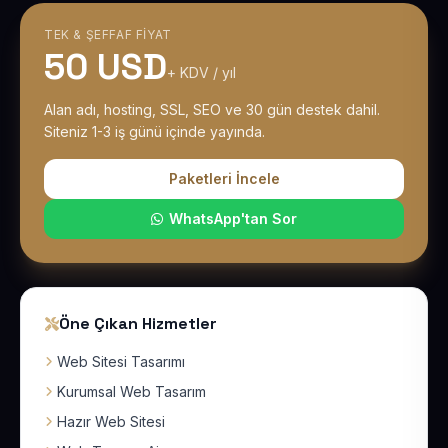
TEK & ŞEFFAF FIYAT
50 USD
+ KDV / yıl
Alan adı, hosting, SSL, SEO ve 30 gün destek dahil.
Siteniz 1-3 iş günü içinde yayında.
Paketleri İncele
WhatsApp'tan Sor
Öne Çıkan Hizmetler
Web Sitesi Tasarımı
Kurumsal Web Tasarım
Hazır Web Sitesi