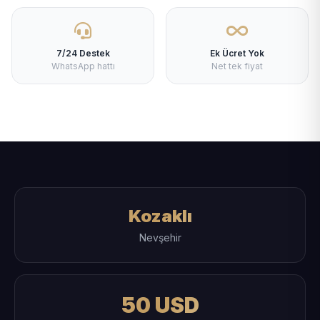
7/24 Destek
Ek Ücret Yok
WhatsApp hattı
Net tek fiyat
Kozaklı
Nevşehir
50 USD