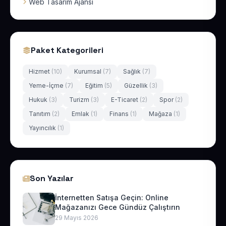
Web Tasarım Ajansı
Paket Kategorileri
Hizmet
(10)
Kurumsal
(7)
Sağlık
(7)
Yeme-İçme
(7)
Eğitim
(5)
Güzellik
(3)
Hukuk
(3)
Turizm
(3)
E-Ticaret
(2)
Spor
(2)
Tanıtım
(2)
Emlak
(1)
Finans
(1)
Mağaza
(1)
Yayıncılık
(1)
Son Yazılar
İnternetten Satışa Geçin: Online
Mağazanızı Gece Gündüz Çalıştırın
29 Mayıs 2026