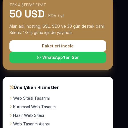
TEK & ŞEFFAF FIYAT
50 USD
+ KDV / yıl
Alan adı, hosting, SSL, SEO ve 30 gün destek dahil.
Siteniz 1-3 iş günü içinde yayında.
Paketleri İncele
WhatsApp'tan Sor
Öne Çıkan Hizmetler
Web Sitesi Tasarımı
Kurumsal Web Tasarım
Hazır Web Sitesi
Web Tasarım Ajansı