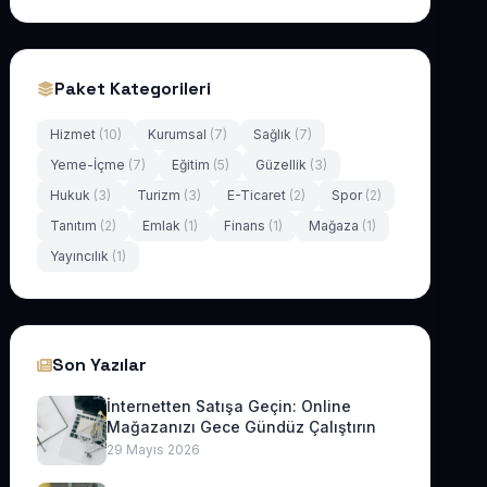
Paket Kategorileri
Hizmet
(10)
Kurumsal
(7)
Sağlık
(7)
Yeme-İçme
(7)
Eğitim
(5)
Güzellik
(3)
Hukuk
(3)
Turizm
(3)
E-Ticaret
(2)
Spor
(2)
Tanıtım
(2)
Emlak
(1)
Finans
(1)
Mağaza
(1)
Yayıncılık
(1)
Son Yazılar
İnternetten Satışa Geçin: Online
Mağazanızı Gece Gündüz Çalıştırın
29 Mayıs 2026