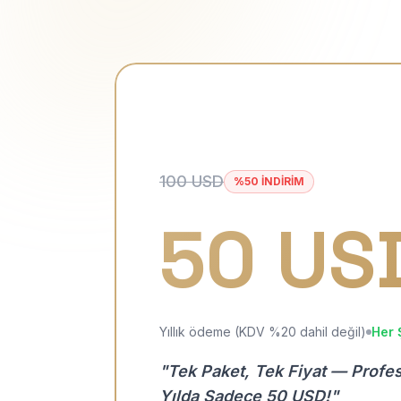
100 USD
%50 İNDİRİM
50 US
Yıllık ödeme (KDV %20 dahil değil)
Her 
"Tek Paket, Tek Fiyat — Profe
Yılda Sadece 50 USD!"