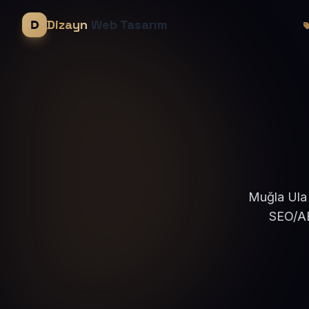
Dizayn
Web Tasarım
Muğla Ula 
SEO/AE