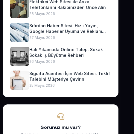
Elektrikçi Web Sitesi ile Arıza
Telefonlarını Rakibinizden Önce Alın
28 Mayıs 2026
Sıfırdan Haber Sitesi: Hızlı Yayın,
Google Haberler Uyumu ve Reklam
Geliri
27 Mayıs 2026
Halı Yıkamada Online Talep: Sokak
Sokak İş Büyütme Rehberi
26 Mayıs 2026
Sigorta Acentesi İçin Web Sitesi: Teklif
Talebini Müşteriye Çevirin
25 Mayıs 2026
Sorunuz mu var?