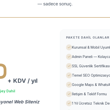
— sadece sonuç.
PAKETE DAHIL OLANLAR
Kurumsal & Mobil Uyuml
Admin Paneli — Kolayca
D
SSL Güvenlik Sertifikası
Temel SEO Optimizasyo
+ KDV / yıl
Google Maps & WhatsA
Şey Dahil
İletişim & Teklif Formu
syonel Web Siteniz
1 Yıl Ücretsiz Teknik D