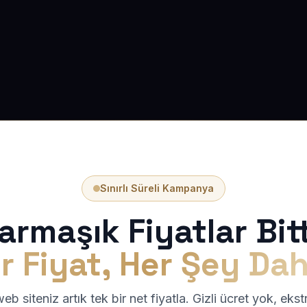
Sınırlı Süreli Kampanya
armaşık Fiyatlar Bitt
r Fiyat, Her Şey Dah
b siteniz artık tek bir net fiyatla. Gizli ücret yok, eks