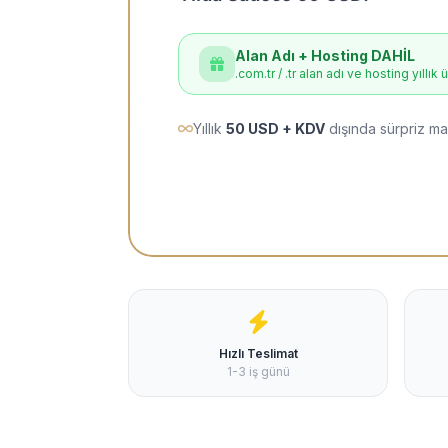
Alan Adı + Hosting DAHİL
.com.tr / .tr alan adı ve hosting yıllık 
Yıllık
50 USD + KDV
dışında sürpriz ma
Hızlı Teslimat
1-3 iş günü