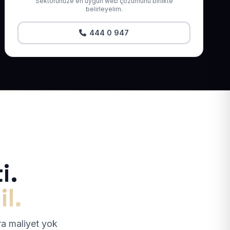
Sektörünüze en uygun web çözümünü birlikte
belirleyelim.
444 0 947
i.
il.
tra maliyet yok