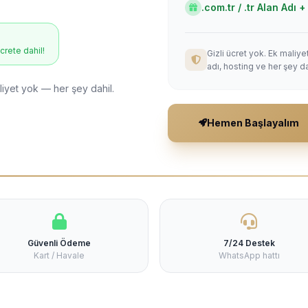
.com.tr / .tr Alan Adı
ücrete dahil!
Gizli ücret yok. Ek maliy
adı, hosting ve her şey da
liyet yok — her şey dahil.
Hemen Başlayalım
Güvenli Ödeme
7/24 Destek
Kart / Havale
WhatsApp hattı