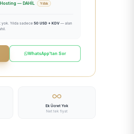
 + Hosting — DAHİL
Yıllık
et yok. Yılda sadece
50 USD + KDV
— alan
hil.
WhatsApp'tan Sor
Ek Ücret Yok
Net tek fiyat