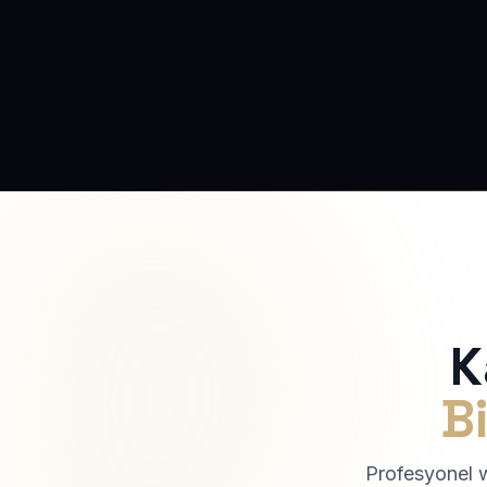
K
Bi
Profesyonel we