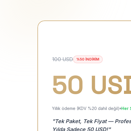
100 USD
%50 İNDİRİM
50 US
Yıllık ödeme (KDV %20 dahil değil)
Her 
"Tek Paket, Tek Fiyat — Profe
Yılda Sadece 50 USD!"