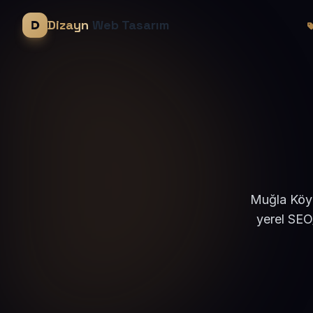
Dizayn
Web Tasarım
Muğla Köyc
yerel SEO