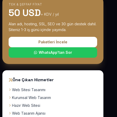
TEK & ŞEFFAF FIYAT
50 USD
+ KDV / yıl
Alan adı, hosting, SSL, SEO ve 30 gün destek dahil.
Siteniz 1-3 iş günü içinde yayında.
Paketleri İncele
WhatsApp'tan Sor
Öne Çıkan Hizmetler
Web Sitesi Tasarımı
Kurumsal Web Tasarım
Hazır Web Sitesi
Web Tasarım Ajansı