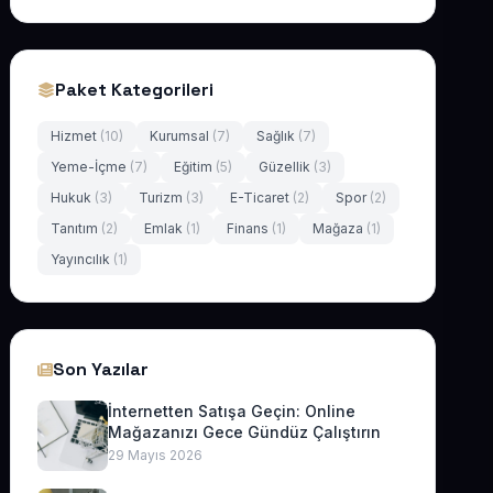
Paket Kategorileri
Hizmet
(10)
Kurumsal
(7)
Sağlık
(7)
Yeme-İçme
(7)
Eğitim
(5)
Güzellik
(3)
Hukuk
(3)
Turizm
(3)
E-Ticaret
(2)
Spor
(2)
Tanıtım
(2)
Emlak
(1)
Finans
(1)
Mağaza
(1)
Yayıncılık
(1)
Son Yazılar
İnternetten Satışa Geçin: Online
Mağazanızı Gece Gündüz Çalıştırın
29 Mayıs 2026