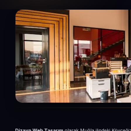
Dizayn Web Tasarım
olarak Muğla ilindeki Köyceğiz