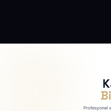
K
Bi
Profesyonel we