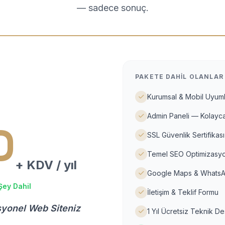
— sadece sonuç.
PAKETE DAHIL OLANLAR
Kurumsal & Mobil Uyuml
Admin Paneli — Kolayca
D
SSL Güvenlik Sertifikası
Temel SEO Optimizasyo
+ KDV / yıl
Google Maps & WhatsA
Şey Dahil
İletişim & Teklif Formu
syonel Web Siteniz
1 Yıl Ücretsiz Teknik D