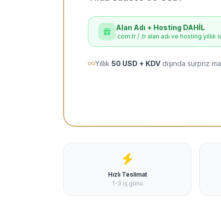
Alan Adı + Hosting DAHİL
.com.tr / .tr alan adı ve hosting yıllık 
Yıllık
50 USD + KDV
dışında sürpriz ma
Hızlı Teslimat
1-3 iş günü