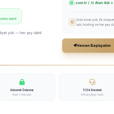
.com.tr / .tr Alan Adı
ücrete dahil!
Gizli ücret yok. Ek maliy
adı, hosting ve her şey da
liyet yok — her şey dahil.
Hemen Başlayalım
Güvenli Ödeme
7/24 Destek
Kart / Havale
WhatsApp hattı