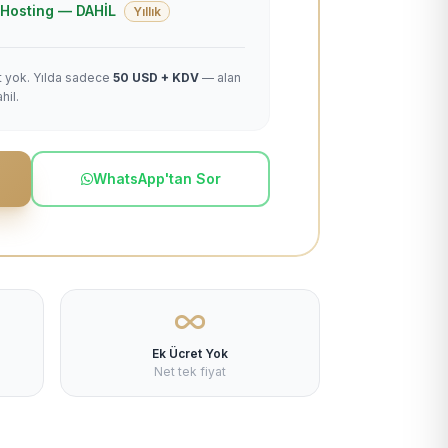
 + Hosting — DAHİL
Yıllık
et yok. Yılda sadece
50 USD + KDV
— alan
hil.
WhatsApp'tan Sor
Ek Ücret Yok
Net tek fiyat