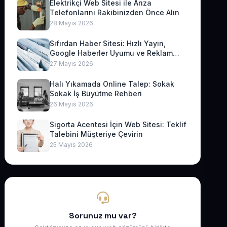
Elektrikçi Web Sitesi ile Arıza
Telefonlarını Rakibinizden Önce Alın
28 Mayıs 2026
Sıfırdan Haber Sitesi: Hızlı Yayın,
Google Haberler Uyumu ve Reklam
Geliri
27 Mayıs 2026
Halı Yıkamada Online Talep: Sokak
Sokak İş Büyütme Rehberi
26 Mayıs 2026
Sigorta Acentesi İçin Web Sitesi: Teklif
Talebini Müşteriye Çevirin
25 Mayıs 2026
Sorunuz mu var?