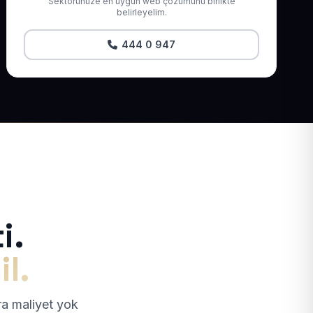
Sektörünüze en uygun web çözümünü birlikte
belirleyelim.
444 0 947
i.
il.
tra maliyet yok