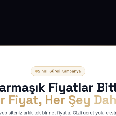
Sınırlı Süreli Kampanya
armaşık Fiyatlar Bitt
r Fiyat, Her Şey Dah
b siteniz artık tek bir net fiyatla. Gizli ücret yok, eks