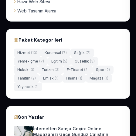
Hazır Web Sitesi
Web Tasarım Ajansı
Paket Kategorileri
Hizmet
(10)
Kurumsal
(7)
Sağlık
(7)
Yeme-İçme
(7)
Eğitim
(5)
Güzellik
(3)
Hukuk
(3)
Turizm
(3)
E-Ticaret
(2)
Spor
(2)
Tanıtım
(2)
Emlak
(1)
Finans
(1)
Mağaza
(1)
Yayıncılık
(1)
Son Yazılar
İnternetten Satışa Geçin: Online
Mağazanızı Gece Gündüz Çalıştırın