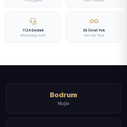
1-3 iş günü
Kart / Havale
7/24 Destek
Ek Ücret Yok
WhatsApp hattı
Net tek fiyat
Bodrum
Muğla