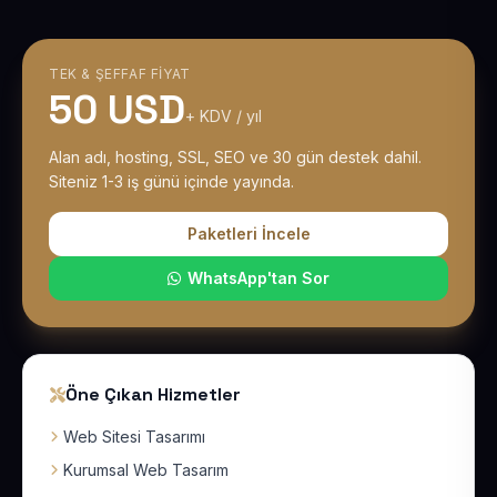
TEK & ŞEFFAF FIYAT
50 USD
+ KDV / yıl
Alan adı, hosting, SSL, SEO ve 30 gün destek dahil.
Siteniz 1-3 iş günü içinde yayında.
Paketleri İncele
WhatsApp'tan Sor
Öne Çıkan Hizmetler
Web Sitesi Tasarımı
Kurumsal Web Tasarım