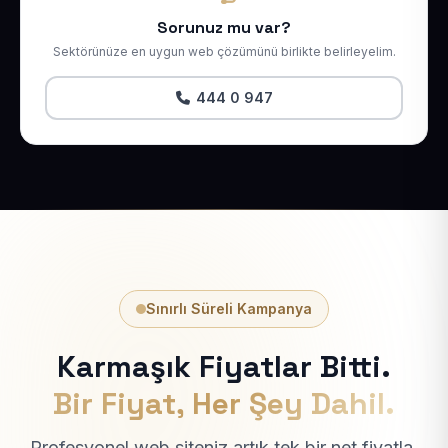
Sorunuz mu var?
Sektörünüze en uygun web çözümünü birlikte belirleyelim.
444 0 947
Sınırlı Süreli Kampanya
Karmaşık Fiyatlar Bitti.
Bir Fiyat, Her Şey Dahil.
Profesyonel web siteniz artık tek bir net fiyatla.