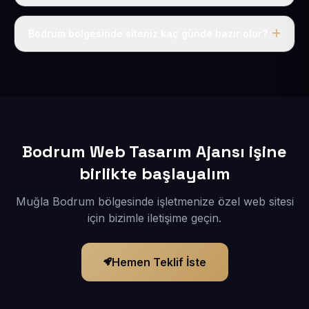
Tek fiyat uygulanır: yıllık 50 USD + KDV. Bu bedele alan
adı, hosting, SSL ve temel SEO da dahildir.
Bodrum bölgesinde siteniz kaç günde hazır olur?
İçerikleriniz elimize geçtikten sonra siteniz 1-3 iş günü
içerisinde yayına alınır.
Bodrum Web Tasarım Ajansı işine
birlikte başlayalım
Muğla Bodrum bölgesinde işletmenize özel web sitesi
için bizimle iletişime geçin.
Hemen Teklif İste