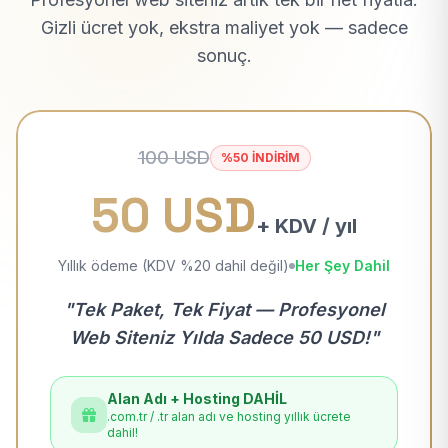
Gizli ücret yok, ekstra maliyet yok — sadece
sonuç.
100 USD
%50 İNDİRİM
50 USD
+ KDV / yıl
Yıllık ödeme (KDV %20 dahil değil)
Her Şey Dahil
"Tek Paket, Tek Fiyat — Profesyonel
Web Siteniz Yılda Sadece 50 USD!"
Alan Adı + Hosting DAHİL
.com.tr / .tr alan adı ve hosting yıllık ücrete
dahil!