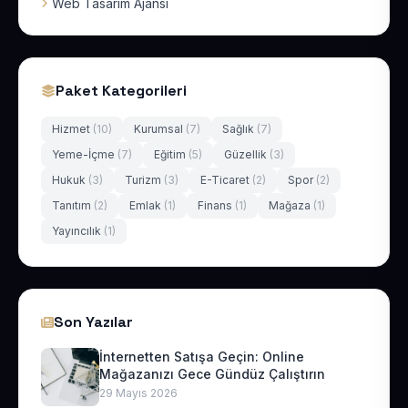
Web Tasarım Ajansı
Paket Kategorileri
Hizmet
(10)
Kurumsal
(7)
Sağlık
(7)
Yeme-İçme
(7)
Eğitim
(5)
Güzellik
(3)
Hukuk
(3)
Turizm
(3)
E-Ticaret
(2)
Spor
(2)
Tanıtım
(2)
Emlak
(1)
Finans
(1)
Mağaza
(1)
Yayıncılık
(1)
Son Yazılar
İnternetten Satışa Geçin: Online
Mağazanızı Gece Gündüz Çalıştırın
29 Mayıs 2026