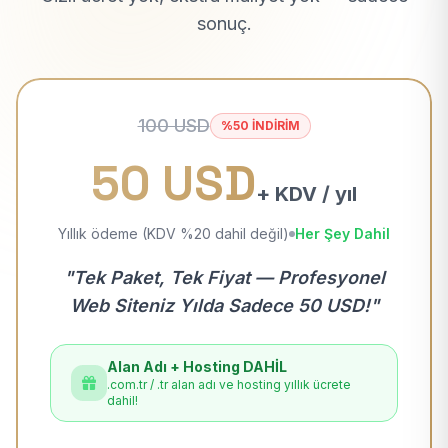
sonuç.
100 USD
%50 İNDİRİM
50 USD
+ KDV / yıl
Yıllık ödeme (KDV %20 dahil değil)
Her Şey Dahil
"Tek Paket, Tek Fiyat — Profesyonel
Web Siteniz Yılda Sadece 50 USD!"
Alan Adı + Hosting DAHİL
.com.tr / .tr alan adı ve hosting yıllık ücrete
dahil!