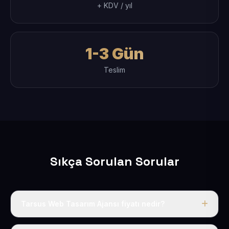
+ KDV / yıl
1-3 Gün
Teslim
Sıkça Sorulan Sorular
Tarsus Web Tasarım Ajansı fiyatı nedir?
Tek fiyat uygulanır: yıllık 50 USD + KDV. Bu bedele alan