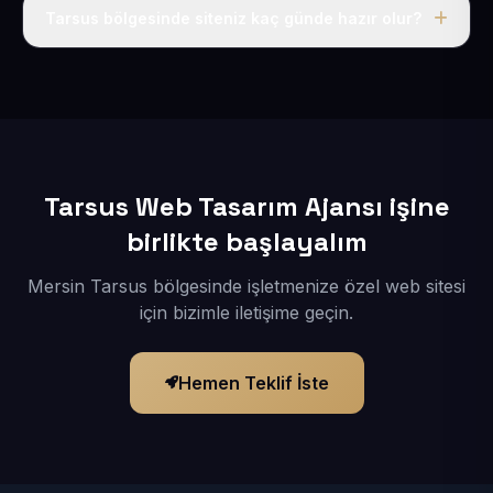
adı, hosting, SSL ve temel SEO da dahildir.
Tarsus bölgesinde siteniz kaç günde hazır olur?
İçerikleriniz elimize geçtikten sonra siteniz 1-3 iş günü
içerisinde yayına alınır.
Tarsus Web Tasarım Ajansı işine
birlikte başlayalım
Mersin Tarsus bölgesinde işletmenize özel web sitesi
için bizimle iletişime geçin.
Hemen Teklif İste