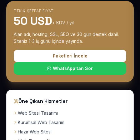
TEK & ŞEFFAF FIYAT
50 USD
+ KDV / yıl
Alan adı, hosting, SSL, SEO ve 30 gün destek dahil.
Siteniz 1-3 iş günü içinde yayında.
Paketleri İncele
WhatsApp'tan Sor
Öne Çıkan Hizmetler
Web Sitesi Tasarımı
Kurumsal Web Tasarım
Hazır Web Sitesi