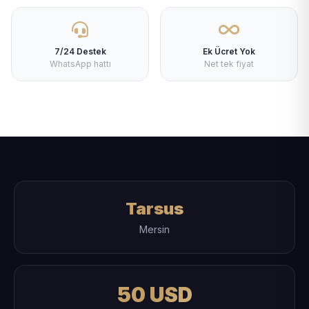
7/24 Destek
Ek Ücret Yok
WhatsApp hattı
Net tek fiyat
Tarsus
Mersin
50 USD