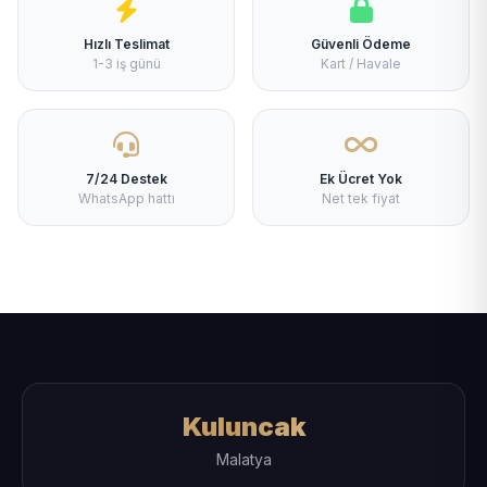
Hızlı Teslimat
Güvenli Ödeme
1-3 iş günü
Kart / Havale
7/24 Destek
Ek Ücret Yok
WhatsApp hattı
Net tek fiyat
Kuluncak
Malatya