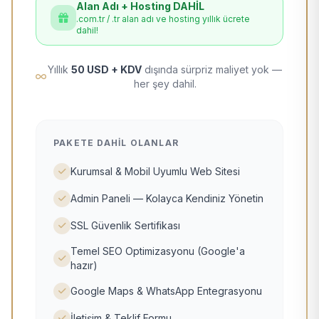
Alan Adı + Hosting DAHİL
.com.tr / .tr alan adı ve hosting yıllık ücrete
dahil!
Yıllık
50 USD + KDV
dışında sürpriz maliyet yok —
her şey dahil.
PAKETE DAHIL OLANLAR
Kurumsal & Mobil Uyumlu Web Sitesi
Admin Paneli — Kolayca Kendiniz Yönetin
SSL Güvenlik Sertifikası
Temel SEO Optimizasyonu (Google'a
hazır)
Google Maps & WhatsApp Entegrasyonu
İletişim & Teklif Formu