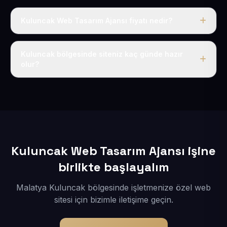
Kuluncak Web Tasarım Ajansı fiyatı nedir?
Tek fiyat uygulanır: yıllık 50 USD + KDV. Bu bedele alan
adı, hosting, SSL ve temel SEO da dahildir.
Kuluncak bölgesinde siteniz kaç günde hazır
olur?
İçerikleriniz elimize geçtikten sonra siteniz 1-3 iş günü
içerisinde yayına alınır.
Kuluncak Web Tasarım Ajansı işine
birlikte başlayalım
Malatya Kuluncak bölgesinde işletmenize özel web
sitesi için bizimle iletişime geçin.