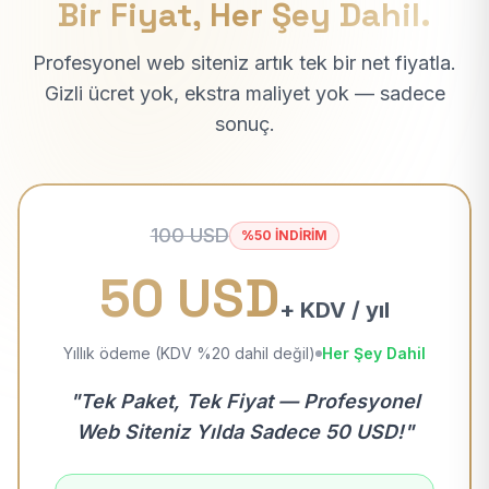
Bir Fiyat, Her Şey Dahil.
Profesyonel web siteniz artık tek bir net fiyatla.
Gizli ücret yok, ekstra maliyet yok — sadece
sonuç.
100 USD
%50 İNDİRİM
50 USD
+ KDV / yıl
Yıllık ödeme (KDV %20 dahil değil)
Her Şey Dahil
"Tek Paket, Tek Fiyat — Profesyonel
Web Siteniz Yılda Sadece 50 USD!"