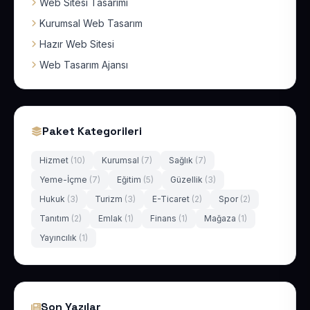
Web Sitesi Tasarımı
Kurumsal Web Tasarım
Hazır Web Sitesi
Web Tasarım Ajansı
Paket Kategorileri
Hizmet
(10)
Kurumsal
(7)
Sağlık
(7)
Yeme-İçme
(7)
Eğitim
(5)
Güzellik
(3)
Hukuk
(3)
Turizm
(3)
E-Ticaret
(2)
Spor
(2)
Tanıtım
(2)
Emlak
(1)
Finans
(1)
Mağaza
(1)
Yayıncılık
(1)
Son Yazılar