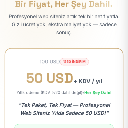
Bir Fiyat, Her Şey Dahil.
Profesyonel web siteniz artık tek bir net fiyatla.
Gizli ücret yok, ekstra maliyet yok — sadece
sonuç.
100 USD
%50 İNDİRİM
50 USD
+ KDV / yıl
Yıllık ödeme (KDV %20 dahil değil)
Her Şey Dahil
"Tek Paket, Tek Fiyat — Profesyonel
Web Siteniz Yılda Sadece 50 USD!"