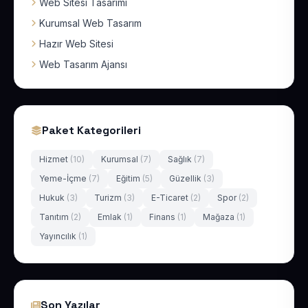
Web Sitesi Tasarımı
Kurumsal Web Tasarım
Hazır Web Sitesi
Web Tasarım Ajansı
Paket Kategorileri
Hizmet
(10)
Kurumsal
(7)
Sağlık
(7)
Yeme-İçme
(7)
Eğitim
(5)
Güzellik
(3)
Hukuk
(3)
Turizm
(3)
E-Ticaret
(2)
Spor
(2)
Tanıtım
(2)
Emlak
(1)
Finans
(1)
Mağaza
(1)
Yayıncılık
(1)
Son Yazılar