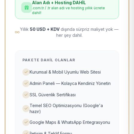
Alan Adı + Hosting DAHİL
.com.tr / .tr alan adı ve hosting yıllık ücrete
dahil!
Yıllık
50 USD + KDV
dışında sürpriz maliyet yok —
her şey dahil.
PAKETE DAHIL OLANLAR
Kurumsal & Mobil Uyumlu Web Sitesi
Admin Paneli — Kolayca Kendiniz Yönetin
SSL Güvenlik Sertifikası
Temel SEO Optimizasyonu (Google'a
hazır)
Google Maps & WhatsApp Entegrasyonu
İletişim & Teklif Formu