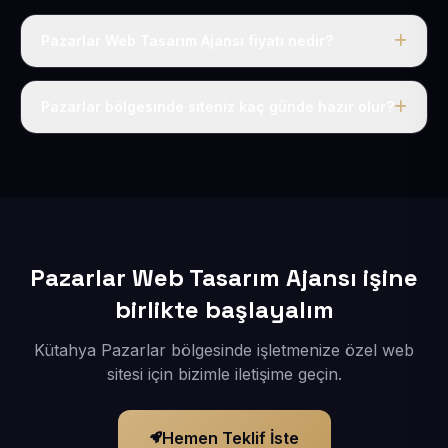
Pazarlar Web Tasarım Ajansı fiyatı nedir?
Tek fiyat uygulanır: yıllık 50 USD + KDV. Bu bedele alan
adı, hosting, SSL ve temel SEO da dahildir.
Pazarlar bölgesinde siteniz kaç günde hazır olur?
İçerikleriniz elimize geçtikten sonra siteniz 1-3 iş günü
içerisinde yayına alınır.
Pazarlar Web Tasarım Ajansı işine
birlikte başlayalım
Kütahya Pazarlar bölgesinde işletmenize özel web
sitesi için bizimle iletişime geçin.
Hemen Teklif İste