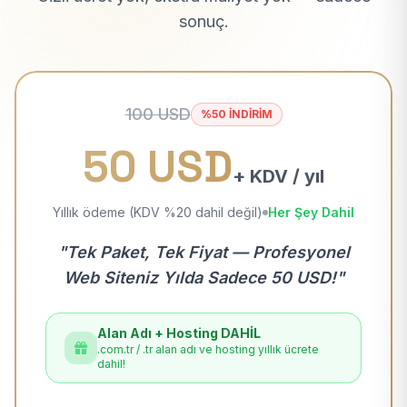
sonuç.
100 USD
%50 İNDİRİM
50 USD
+ KDV / yıl
Yıllık ödeme (KDV %20 dahil değil)
Her Şey Dahil
"Tek Paket, Tek Fiyat — Profesyonel
Web Siteniz Yılda Sadece 50 USD!"
Alan Adı + Hosting DAHİL
.com.tr / .tr alan adı ve hosting yıllık ücrete
dahil!