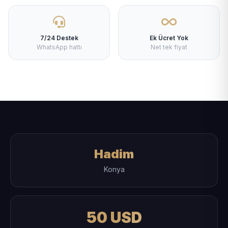
7/24 Destek
Ek Ücret Yok
WhatsApp hattı
Net tek fiyat
Hadim
Konya
50 USD