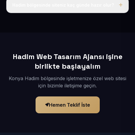
adı, hosting, SSL ve temel SEO da dahildir.
Hadim bölgesinde siteniz kaç günde hazır olur?
İçerikleriniz elimize geçtikten sonra siteniz 1-3 iş günü
içerisinde yayına alınır.
Hadim Web Tasarım Ajansı işine
birlikte başlayalım
Konya Hadim bölgesinde işletmenize özel web sitesi
için bizimle iletişime geçin.
Hemen Teklif İste