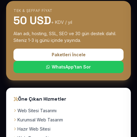
TEK & ŞEFFAF FIYAT
50 USD
+ KDV / yıl
Alan adı, hosting, SSL, SEO ve 30 gün destek dahil.
Siteniz 1-3 iş günü içinde yayında.
Paketleri İncele
WhatsApp'tan Sor
Öne Çıkan Hizmetler
Web Sitesi Tasarımı
Kurumsal Web Tasarım
Hazır Web Sitesi