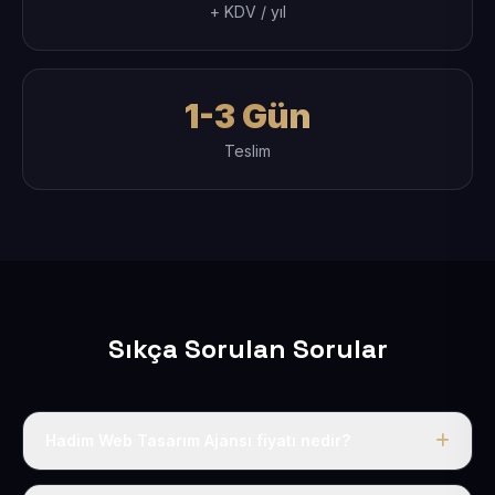
+ KDV / yıl
1-3 Gün
Teslim
Sıkça Sorulan Sorular
Hadim Web Tasarım Ajansı fiyatı nedir?
Tek fiyat uygulanır: yıllık 50 USD + KDV. Bu bedele alan