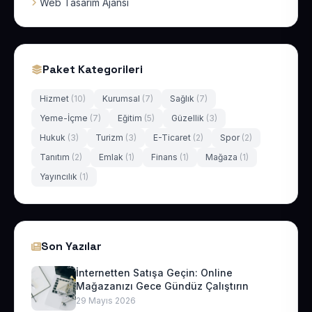
Web Tasarım Ajansı
Paket Kategorileri
Hizmet
(10)
Kurumsal
(7)
Sağlık
(7)
Yeme-İçme
(7)
Eğitim
(5)
Güzellik
(3)
Hukuk
(3)
Turizm
(3)
E-Ticaret
(2)
Spor
(2)
Tanıtım
(2)
Emlak
(1)
Finans
(1)
Mağaza
(1)
Yayıncılık
(1)
Son Yazılar
İnternetten Satışa Geçin: Online
Mağazanızı Gece Gündüz Çalıştırın
29 Mayıs 2026