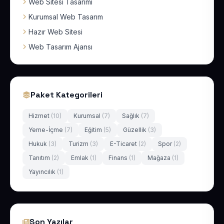
Web Sitesi Tasarımı
Kurumsal Web Tasarım
Hazır Web Sitesi
Web Tasarım Ajansı
Paket Kategorileri
Hizmet
(10)
Kurumsal
(7)
Sağlık
(7)
Yeme-İçme
(7)
Eğitim
(5)
Güzellik
(3)
Hukuk
(3)
Turizm
(3)
E-Ticaret
(2)
Spor
(2)
Tanıtım
(2)
Emlak
(1)
Finans
(1)
Mağaza
(1)
Yayıncılık
(1)
Son Yazılar