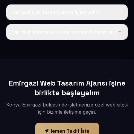
Emirgazi Web Tasarım Ajansı fiyatı nedir?
Tek fiyat uygulanır: yıllık 50 USD + KDV. Bu bedele alan
adı, hosting, SSL ve temel SEO da dahildir.
Emirgazi bölgesinde siteniz kaç günde hazır olur?
İçerikleriniz elimize geçtikten sonra siteniz 1-3 iş günü
içerisinde yayına alınır.
Emirgazi Web Tasarım Ajansı işine
birlikte başlayalım
Konya Emirgazi bölgesinde işletmenize özel web sitesi
için bizimle iletişime geçin.
Hemen Teklif İste