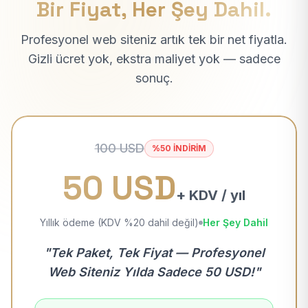
Bir Fiyat, Her Şey Dahil.
Profesyonel web siteniz artık tek bir net fiyatla.
Gizli ücret yok, ekstra maliyet yok — sadece
sonuç.
100 USD
%50 İNDİRİM
50 USD
+ KDV / yıl
Yıllık ödeme (KDV %20 dahil değil)
Her Şey Dahil
"Tek Paket, Tek Fiyat — Profesyonel
Web Siteniz Yılda Sadece 50 USD!"