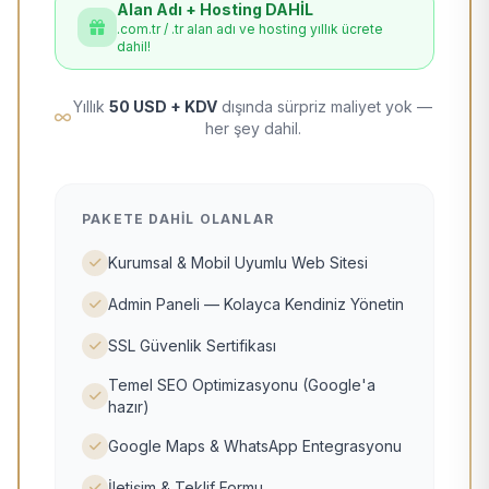
Alan Adı + Hosting DAHİL
.com.tr / .tr alan adı ve hosting yıllık ücrete
dahil!
Yıllık
50 USD + KDV
dışında sürpriz maliyet yok —
her şey dahil.
PAKETE DAHIL OLANLAR
Kurumsal & Mobil Uyumlu Web Sitesi
Admin Paneli — Kolayca Kendiniz Yönetin
SSL Güvenlik Sertifikası
Temel SEO Optimizasyonu (Google'a
hazır)
Google Maps & WhatsApp Entegrasyonu
İletişim & Teklif Formu