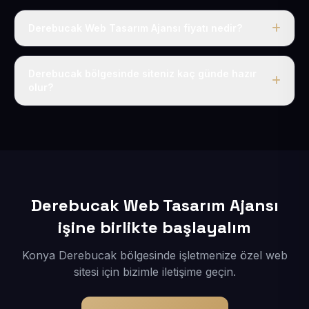
Derebucak Web Tasarım Ajansı fiyatı nedir?
Tek fiyat uygulanır: yıllık 50 USD + KDV. Bu bedele alan
adı, hosting, SSL ve temel SEO da dahildir.
Derebucak bölgesinde siteniz kaç günde hazır
olur?
İçerikleriniz elimize geçtikten sonra siteniz 1-3 iş günü
içerisinde yayına alınır.
Derebucak Web Tasarım Ajansı
işine birlikte başlayalım
Konya Derebucak bölgesinde işletmenize özel web
sitesi için bizimle iletişime geçin.