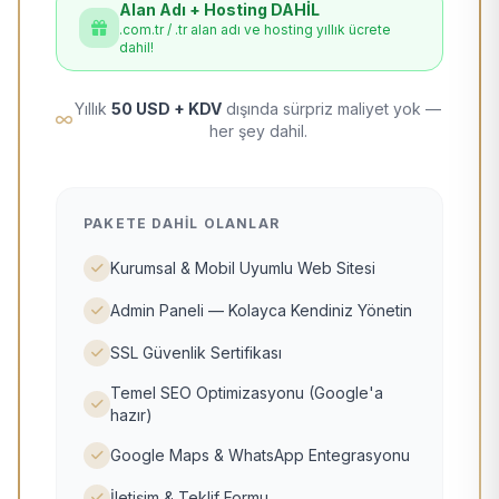
Alan Adı + Hosting DAHİL
.com.tr / .tr alan adı ve hosting yıllık ücrete
dahil!
Yıllık
50 USD + KDV
dışında sürpriz maliyet yok —
her şey dahil.
PAKETE DAHIL OLANLAR
Kurumsal & Mobil Uyumlu Web Sitesi
Admin Paneli — Kolayca Kendiniz Yönetin
SSL Güvenlik Sertifikası
Temel SEO Optimizasyonu (Google'a
hazır)
Google Maps & WhatsApp Entegrasyonu
İletişim & Teklif Formu