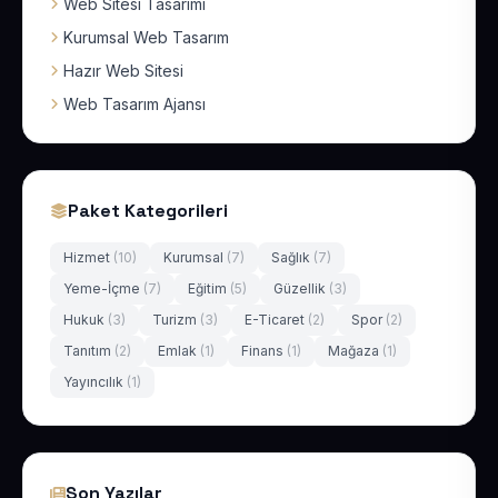
Web Sitesi Tasarımı
Kurumsal Web Tasarım
Hazır Web Sitesi
Web Tasarım Ajansı
Paket Kategorileri
Hizmet
(10)
Kurumsal
(7)
Sağlık
(7)
Yeme-İçme
(7)
Eğitim
(5)
Güzellik
(3)
Hukuk
(3)
Turizm
(3)
E-Ticaret
(2)
Spor
(2)
Tanıtım
(2)
Emlak
(1)
Finans
(1)
Mağaza
(1)
Yayıncılık
(1)
Son Yazılar