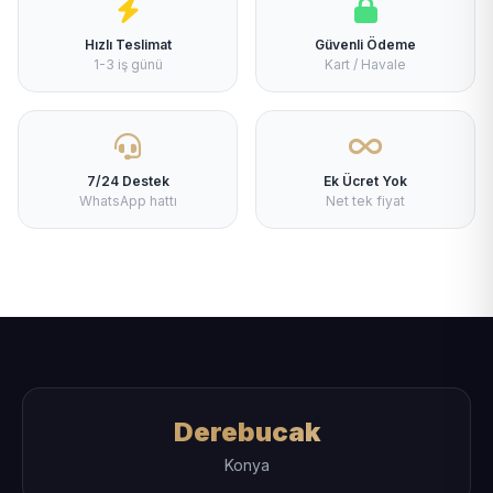
Hızlı Teslimat
Güvenli Ödeme
1-3 iş günü
Kart / Havale
7/24 Destek
Ek Ücret Yok
WhatsApp hattı
Net tek fiyat
Derebucak
Konya