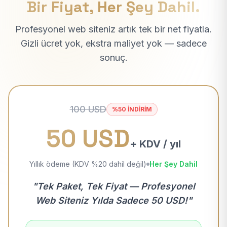
Bir Fiyat, Her Şey Dahil.
Profesyonel web siteniz artık tek bir net fiyatla.
Gizli ücret yok, ekstra maliyet yok — sadece
sonuç.
100 USD
%50 İNDİRİM
50 USD
+ KDV / yıl
Yıllık ödeme (KDV %20 dahil değil)
Her Şey Dahil
"Tek Paket, Tek Fiyat — Profesyonel
Web Siteniz Yılda Sadece 50 USD!"