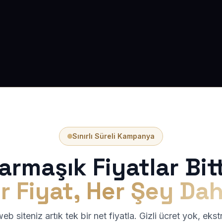
Sınırlı Süreli Kampanya
armaşık Fiyatlar Bitt
r Fiyat, Her Şey Dah
b siteniz artık tek bir net fiyatla. Gizli ücret yok, eks