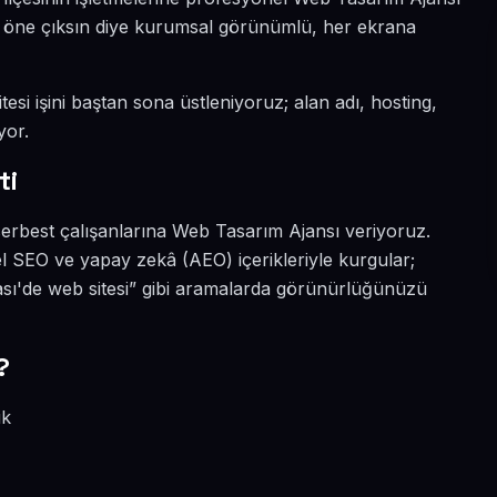
ada öne çıksın diye kurumsal görünümlü, her ekrana
tesi işini baştan sona üstleniyoruz; alan adı, hosting,
yor.
ti
 serbest çalışanlarına Web Tasarım Ajansı veriyoruz.
el SEO ve yapay zekâ (AEO) içerikleriyle kurgular;
ası'de web sitesi” gibi aramalarda görünürlüğünüzü
?
ik