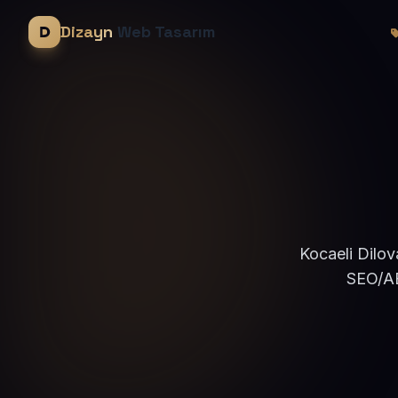
Dizayn
Web Tasarım
Kocaeli Dilov
SEO/AE