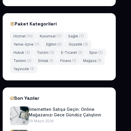
Paket Kategorileri
Hizmet
(10)
Kurumsal
(7)
Sağlık
(7)
Yeme-İçme
(7)
Eğitim
(5)
Güzellik
(3)
Hukuk
(3)
Turizm
(3)
E-Ticaret
(2)
Spor
(2)
Tanıtım
(2)
Emlak
(1)
Finans
(1)
Mağaza
(1)
Yayıncılık
(1)
Son Yazılar
İnternetten Satışa Geçin: Online
Mağazanızı Gece Gündüz Çalıştırın
29 Mayıs 2026