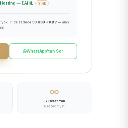
 + Hosting — DAHİL
Yıllık
et yok. Yılda sadece
50 USD + KDV
— alan
hil.
WhatsApp'tan Sor
Ek Ücret Yok
Net tek fiyat