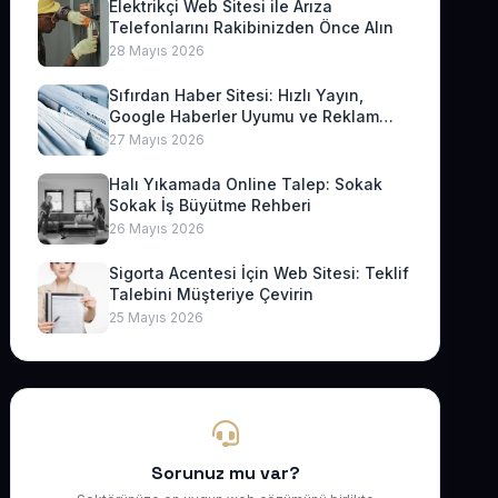
Elektrikçi Web Sitesi ile Arıza
Telefonlarını Rakibinizden Önce Alın
28 Mayıs 2026
Sıfırdan Haber Sitesi: Hızlı Yayın,
Google Haberler Uyumu ve Reklam
Geliri
27 Mayıs 2026
Halı Yıkamada Online Talep: Sokak
Sokak İş Büyütme Rehberi
26 Mayıs 2026
Sigorta Acentesi İçin Web Sitesi: Teklif
Talebini Müşteriye Çevirin
25 Mayıs 2026
Sorunuz mu var?