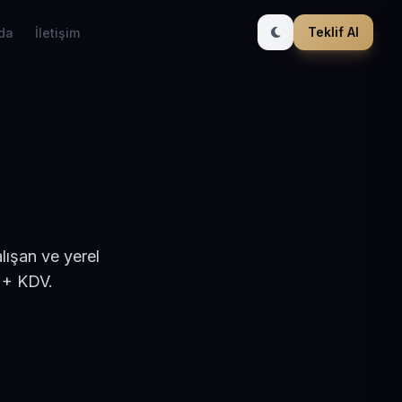
Teklif Al
da
İletişim
lışan ve yerel
 + KDV.