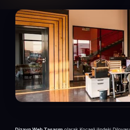
Dizayn Web Tasarım
olarak Kocaeli ilindeki Dilovas