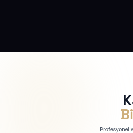
K
Bi
Profesyonel we