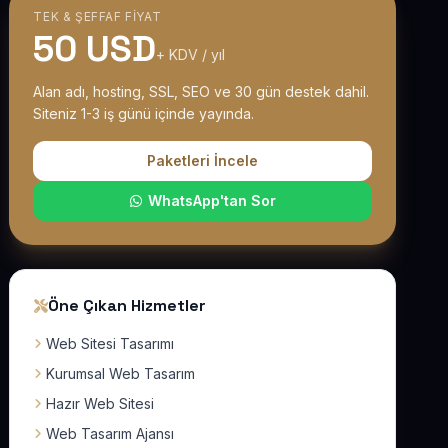
TEK & ŞEFFAF FIYAT
50 USD
+ KDV / yıl
Alan adı, hosting, SSL, SEO ve 30 gün destek dahil.
Siteniz 1-3 iş günü içinde yayında.
Paketleri İncele
WhatsApp'tan Sor
Öne Çıkan Hizmetler
Web Sitesi Tasarımı
Kurumsal Web Tasarım
Hazır Web Sitesi
Web Tasarım Ajansı