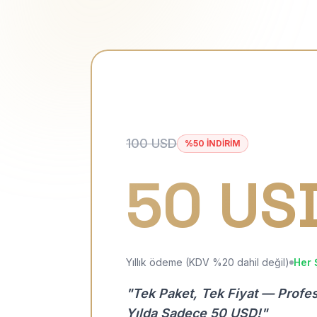
100 USD
%50 İNDİRİM
50 US
Yıllık ödeme (KDV %20 dahil değil)
Her 
"Tek Paket, Tek Fiyat — Profe
Yılda Sadece 50 USD!"