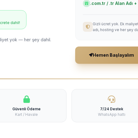
.com.tr / .tr Alan Adı
ücrete dahil!
Gizli ücret yok. Ek maliy
adı, hosting ve her şey da
liyet yok — her şey dahil.
Hemen Başlayalım
Güvenli Ödeme
7/24 Destek
Kart / Havale
WhatsApp hattı