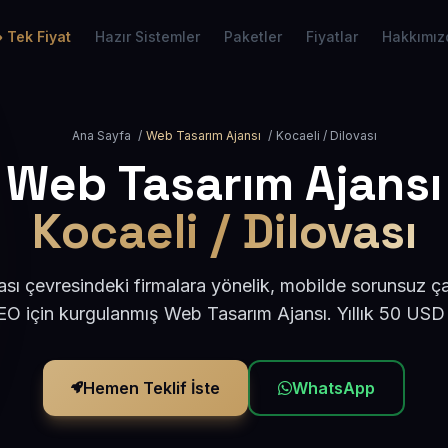
Tek Fiyat
Hazır Sistemler
Paketler
Fiyatlar
Hakkımız
Ana Sayfa
/
Web Tasarım Ajansı
/
Kocaeli / Dilovası
Web Tasarım Ajansı
Kocaeli / Dilovası
ası çevresindeki firmalara yönelik, mobilde sorunsuz ça
O için kurgulanmış Web Tasarım Ajansı. Yıllık 50 USD
Hemen Teklif İste
WhatsApp