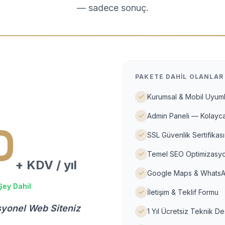
— sadece sonuç.
PAKETE DAHIL OLANLAR
Kurumsal & Mobil Uyuml
Admin Paneli — Kolayca
D
SSL Güvenlik Sertifikası
Temel SEO Optimizasyo
+ KDV / yıl
Google Maps & WhatsA
Şey Dahil
İletişim & Teklif Formu
syonel Web Siteniz
1 Yıl Ücretsiz Teknik D