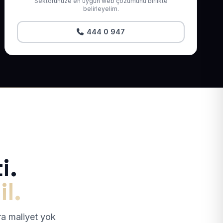
Sektörünüze en uygun web çözümünü birlikte
belirleyelim.
444 0 947
i.
il.
tra maliyet yok