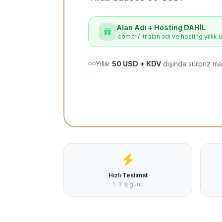
Alan Adı + Hosting DAHİL
.com.tr / .tr alan adı ve hosting yıllık 
Yıllık
50 USD + KDV
dışında sürpriz ma
Hızlı Teslimat
1-3 iş günü