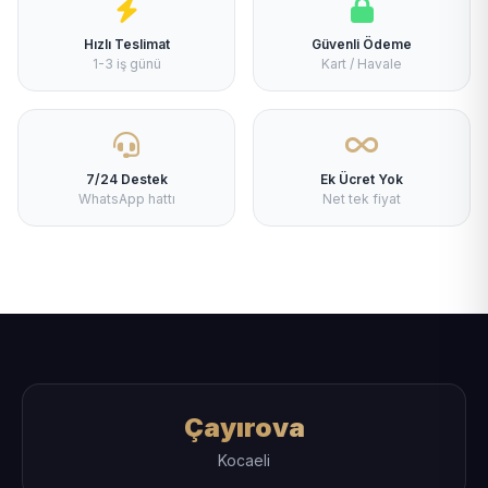
Hızlı Teslimat
Güvenli Ödeme
1-3 iş günü
Kart / Havale
7/24 Destek
Ek Ücret Yok
WhatsApp hattı
Net tek fiyat
Çayırova
Kocaeli