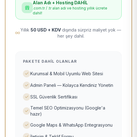
Alan Adı + Hosting DAHİL
.com.tr / .tr alan adı ve hosting yıllık ücrete
dahil!
Yıllık
50 USD + KDV
dışında sürpriz maliyet yok —
her şey dahil.
PAKETE DAHIL OLANLAR
Kurumsal & Mobil Uyumlu Web Sitesi
Admin Paneli — Kolayca Kendiniz Yönetin
SSL Güvenlik Sertifikası
Temel SEO Optimizasyonu (Google'a
hazır)
Google Maps & WhatsApp Entegrasyonu
İletişim & Teklif Formu