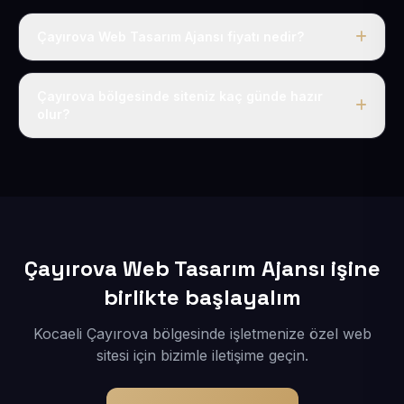
Çayırova Web Tasarım Ajansı fiyatı nedir?
Tek fiyat uygulanır: yıllık 50 USD + KDV. Bu bedele alan
adı, hosting, SSL ve temel SEO da dahildir.
Çayırova bölgesinde siteniz kaç günde hazır
olur?
İçerikleriniz elimize geçtikten sonra siteniz 1-3 iş günü
içerisinde yayına alınır.
Çayırova Web Tasarım Ajansı işine
birlikte başlayalım
Kocaeli Çayırova bölgesinde işletmenize özel web
sitesi için bizimle iletişime geçin.