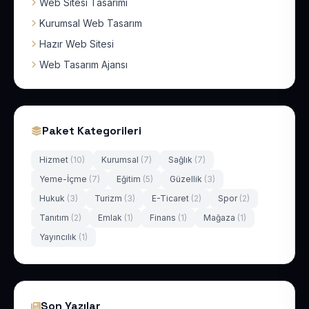
Web Sitesi Tasarımı
Kurumsal Web Tasarım
Hazır Web Sitesi
Web Tasarım Ajansı
Paket Kategorileri
Hizmet
(10)
Kurumsal
(7)
Sağlık
(7)
Yeme-İçme
(7)
Eğitim
(5)
Güzellik
(3)
Hukuk
(3)
Turizm
(3)
E-Ticaret
(2)
Spor
(2)
Tanıtım
(2)
Emlak
(1)
Finans
(1)
Mağaza
(1)
Yayıncılık
(1)
Son Yazılar