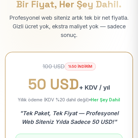
Bir Fiyat, Her Şey Dahil.
Profesyonel web siteniz artık tek bir net fiyatla.
Gizli ücret yok, ekstra maliyet yok — sadece
sonuç.
100 USD
%50 İNDİRİM
50 USD
+ KDV / yıl
Yıllık ödeme (KDV %20 dahil değil)
Her Şey Dahil
"Tek Paket, Tek Fiyat — Profesyonel
Web Siteniz Yılda Sadece 50 USD!"