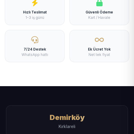
Hızlı Teslimat
Güvenli Ödeme
1-3 iş günü
Kart / Havale
7/24 Destek
Ek Ücret Yok
WhatsApp hattı
Net tek fiyat
Demirköy
Kırklareli