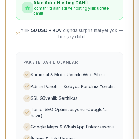
Alan Adı + Hosting DAHİL
.com.tr / .tr alan adı ve hosting yıllık ücrete
dahil!
Yıllık
50 USD + KDV
dışında sürpriz maliyet yok —
her şey dahil.
PAKETE DAHIL OLANLAR
Kurumsal & Mobil Uyumlu Web Sitesi
Admin Paneli — Kolayca Kendiniz Yönetin
SSL Güvenlik Sertifikası
Temel SEO Optimizasyonu (Google'a
hazır)
Google Maps & WhatsApp Entegrasyonu
İletişim & Teklif Formu