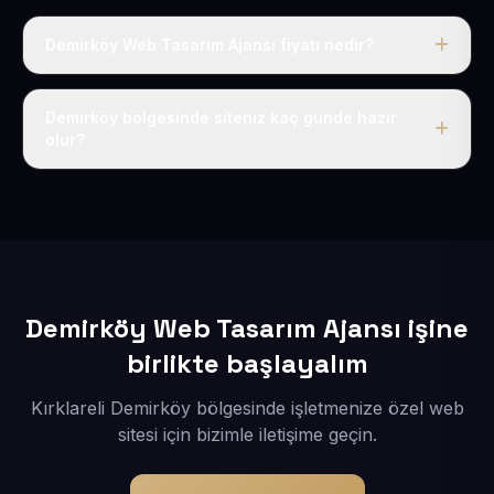
Demirköy Web Tasarım Ajansı fiyatı nedir?
Tek fiyat uygulanır: yıllık 50 USD + KDV. Bu bedele alan
adı, hosting, SSL ve temel SEO da dahildir.
Demirköy bölgesinde siteniz kaç günde hazır
olur?
İçerikleriniz elimize geçtikten sonra siteniz 1-3 iş günü
içerisinde yayına alınır.
Demirköy Web Tasarım Ajansı işine
birlikte başlayalım
Kırklareli Demirköy bölgesinde işletmenize özel web
sitesi için bizimle iletişime geçin.