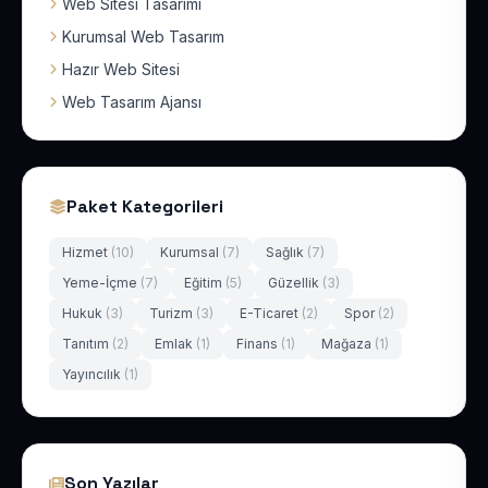
Web Sitesi Tasarımı
Kurumsal Web Tasarım
Hazır Web Sitesi
Web Tasarım Ajansı
Paket Kategorileri
Hizmet
(10)
Kurumsal
(7)
Sağlık
(7)
Yeme-İçme
(7)
Eğitim
(5)
Güzellik
(3)
Hukuk
(3)
Turizm
(3)
E-Ticaret
(2)
Spor
(2)
Tanıtım
(2)
Emlak
(1)
Finans
(1)
Mağaza
(1)
Yayıncılık
(1)
Son Yazılar