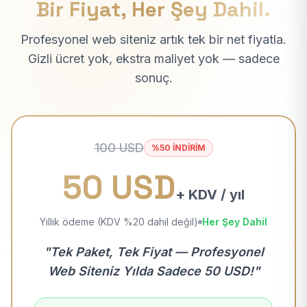
Bir Fiyat, Her Şey Dahil.
Profesyonel web siteniz artık tek bir net fiyatla.
Gizli ücret yok, ekstra maliyet yok — sadece
sonuç.
100 USD
%50 İNDİRİM
50 USD
+ KDV / yıl
Yıllık ödeme (KDV %20 dahil değil)
Her Şey Dahil
"Tek Paket, Tek Fiyat — Profesyonel
Web Siteniz Yılda Sadece 50 USD!"