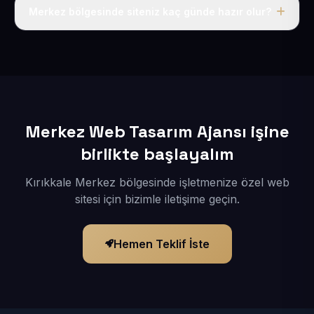
adı, hosting, SSL ve temel SEO da dahildir.
Merkez bölgesinde siteniz kaç günde hazır olur?
İçerikleriniz elimize geçtikten sonra siteniz 1-3 iş günü
içerisinde yayına alınır.
Merkez Web Tasarım Ajansı işine
birlikte başlayalım
Kırıkkale Merkez bölgesinde işletmenize özel web
sitesi için bizimle iletişime geçin.
Hemen Teklif İste