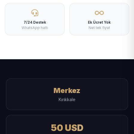
7/24 Destek
Ek Ücret Yok
WhatsApp hattı
Net tek fiyat
Merkez
Kırıkkale
50 USD