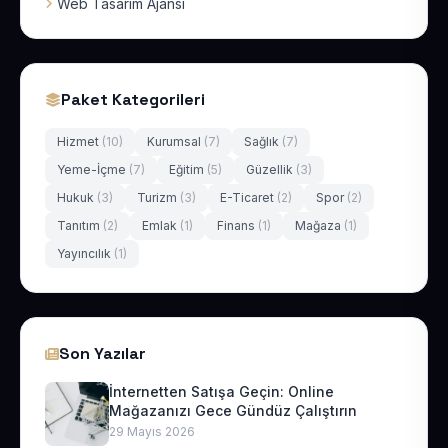
Web Tasarım Ajansı
Paket Kategorileri
Hizmet
(10)
Kurumsal
(7)
Sağlık
(7)
Yeme-İçme
(7)
Eğitim
(5)
Güzellik
(3)
Hukuk
(3)
Turizm
(3)
E-Ticaret
(2)
Spor
(2)
Tanıtım
(2)
Emlak
(1)
Finans
(1)
Mağaza
(1)
Yayıncılık
(1)
Son Yazılar
İnternetten Satışa Geçin: Online
Mağazanızı Gece Gündüz Çalıştırın
29 Mayıs 2026