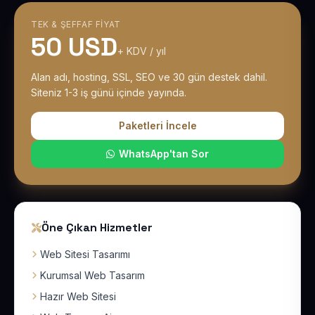
TEK & ŞEFFAF FIYAT
50 USD
+ KDV / yıl
Alan adı, hosting, SSL, SEO ve 30 gün destek dahil.
Siteniz 1-3 iş günü içinde yayında.
Paketleri İncele
WhatsApp'tan Sor
Öne Çıkan Hizmetler
Web Sitesi Tasarımı
Kurumsal Web Tasarım
Hazır Web Sitesi