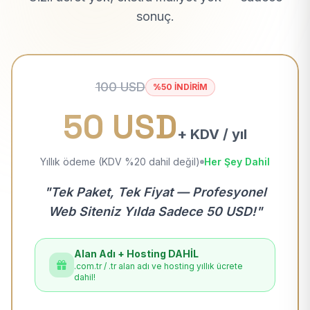
sonuç.
100 USD
%50 İNDİRİM
50 USD
+ KDV / yıl
Yıllık ödeme (KDV %20 dahil değil)
Her Şey Dahil
"Tek Paket, Tek Fiyat — Profesyonel
Web Siteniz Yılda Sadece 50 USD!"
Alan Adı + Hosting DAHİL
.com.tr / .tr alan adı ve hosting yıllık ücrete
dahil!