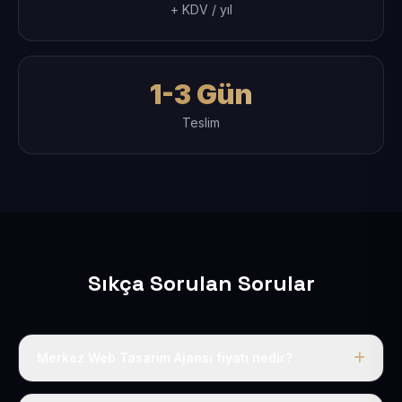
+ KDV / yıl
1-3 Gün
Teslim
Sıkça Sorulan Sorular
Merkez Web Tasarım Ajansı fiyatı nedir?
Tek fiyat uygulanır: yıllık 50 USD + KDV. Bu bedele alan