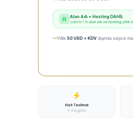
Alan Adı + Hosting DAHİL
.com.tr / .tr alan adı ve hosting yıllık 
Yıllık
50 USD + KDV
dışında sürpriz ma
Hızlı Teslimat
1-3 iş günü