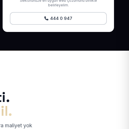
Sektörünüze en uygun web çözümünü birlikte
belirleyelim.
444 0 947
i.
il.
tra maliyet yok