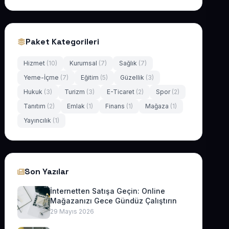
Paket Kategorileri
Hizmet
(10)
Kurumsal
(7)
Sağlık
(7)
Yeme-İçme
(7)
Eğitim
(5)
Güzellik
(3)
Hukuk
(3)
Turizm
(3)
E-Ticaret
(2)
Spor
(2)
Tanıtım
(2)
Emlak
(1)
Finans
(1)
Mağaza
(1)
Yayıncılık
(1)
Son Yazılar
İnternetten Satışa Geçin: Online
Mağazanızı Gece Gündüz Çalıştırın
29 Mayıs 2026