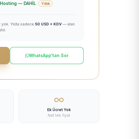
 + Hosting — DAHİL
Yıllık
et yok. Yılda sadece
50 USD + KDV
— alan
hil.
WhatsApp'tan Sor
Ek Ücret Yok
Net tek fiyat