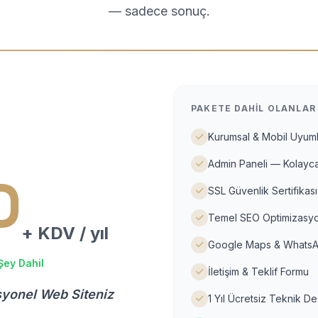
— sadece sonuç.
PAKETE DAHIL OLANLAR
Kurumsal & Mobil Uyuml
Admin Paneli — Kolayca
D
SSL Güvenlik Sertifikası
Temel SEO Optimizasyo
+ KDV / yıl
Google Maps & WhatsA
Şey Dahil
İletişim & Teklif Formu
syonel Web Siteniz
1 Yıl Ücretsiz Teknik D