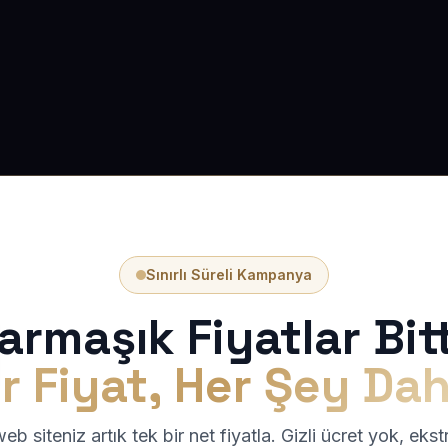
Sınırlı Süreli Kampanya
armaşık Fiyatlar Bitt
r Fiyat, Her Şey Dah
b siteniz artık tek bir net fiyatla. Gizli ücret yok, eks