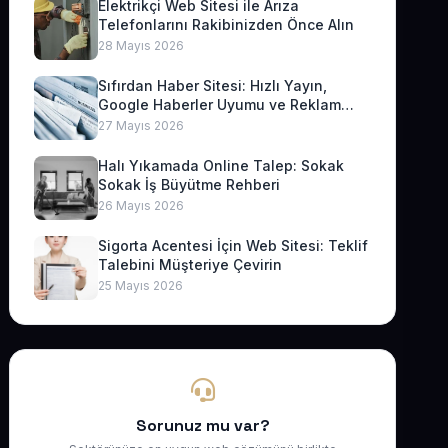
Elektrikçi Web Sitesi ile Arıza
Telefonlarını Rakibinizden Önce Alın
28 Mayıs 2026
Sıfırdan Haber Sitesi: Hızlı Yayın,
Google Haberler Uyumu ve Reklam
Geliri
27 Mayıs 2026
Halı Yıkamada Online Talep: Sokak
Sokak İş Büyütme Rehberi
26 Mayıs 2026
Sigorta Acentesi İçin Web Sitesi: Teklif
Talebini Müşteriye Çevirin
25 Mayıs 2026
Sorunuz mu var?