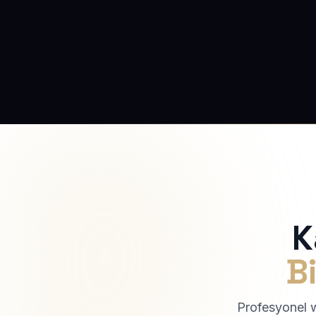
K
Bi
Profesyonel we