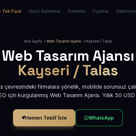
Tek Fiyat
Hazır Sistemler
Paketler
Fiyatlar
Hakkımız
Ana Sayfa
/
Web Tasarım Ajansı
/
Kayseri / Talas
Web Tasarım Ajansı
Kayseri / Talas
s çevresindeki firmalara yönelik, mobilde sorunsuz çal
O için kurgulanmış Web Tasarım Ajansı. Yıllık 50 USD
Hemen Teklif İste
WhatsApp