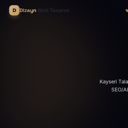
Dizayn
Web Tasarım
Kayseri Tala
SEO/AE