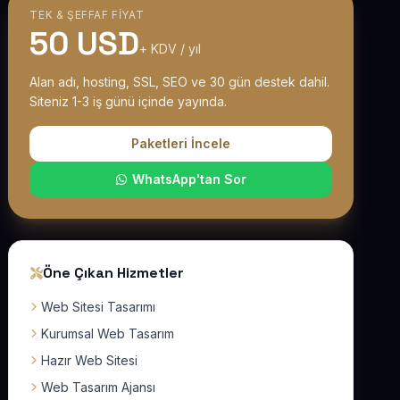
TEK & ŞEFFAF FIYAT
50 USD
+ KDV / yıl
Alan adı, hosting, SSL, SEO ve 30 gün destek dahil.
Siteniz 1-3 iş günü içinde yayında.
Paketleri İncele
WhatsApp'tan Sor
Öne Çıkan Hizmetler
Web Sitesi Tasarımı
Kurumsal Web Tasarım
Hazır Web Sitesi
Web Tasarım Ajansı