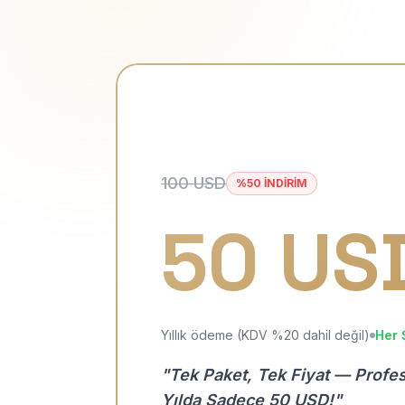
100 USD
%50 İNDİRİM
50 US
Yıllık ödeme (KDV %20 dahil değil)
Her 
"Tek Paket, Tek Fiyat — Profe
Yılda Sadece 50 USD!"