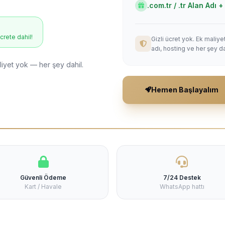
.com.tr / .tr Alan Adı
ücrete dahil!
Gizli ücret yok. Ek maliy
adı, hosting ve her şey da
liyet yok — her şey dahil.
Hemen Başlayalım
Güvenli Ödeme
7/24 Destek
Kart / Havale
WhatsApp hattı