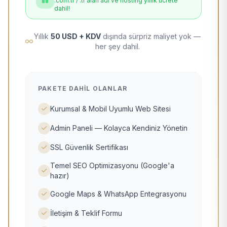
.com.tr / .tr alan adı ve hosting yıllık ücrete
dahil!
Yıllık
50 USD + KDV
dışında sürpriz maliyet yok —
her şey dahil.
PAKETE DAHIL OLANLAR
Kurumsal & Mobil Uyumlu Web Sitesi
Admin Paneli — Kolayca Kendiniz Yönetin
SSL Güvenlik Sertifikası
Temel SEO Optimizasyonu (Google'a
hazır)
Google Maps & WhatsApp Entegrasyonu
İletişim & Teklif Formu