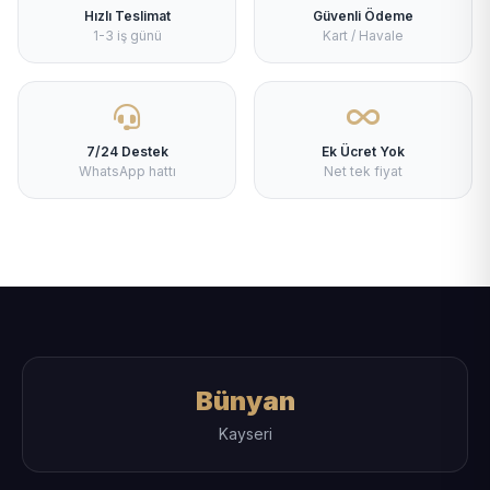
Hızlı Teslimat
Güvenli Ödeme
1-3 iş günü
Kart / Havale
7/24 Destek
Ek Ücret Yok
WhatsApp hattı
Net tek fiyat
Bünyan
Kayseri