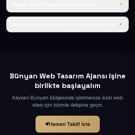
Bünyan Web Tasarım Ajansı fiyatı nedir?
Tek fiyat uygulanır: yıllık 50 USD + KDV. Bu bedele alan
adı, hosting, SSL ve temel SEO da dahildir.
Bünyan bölgesinde siteniz kaç günde hazır olur?
İçerikleriniz elimize geçtikten sonra siteniz 1-3 iş günü
içerisinde yayına alınır.
Bünyan Web Tasarım Ajansı işine
birlikte başlayalım
Kayseri Bünyan bölgesinde işletmenize özel web
sitesi için bizimle iletişime geçin.
Hemen Teklif İste