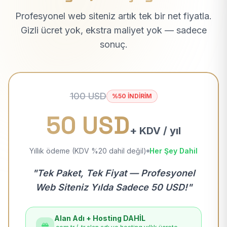
Profesyonel web siteniz artık tek bir net fiyatla.
Gizli ücret yok, ekstra maliyet yok — sadece
sonuç.
100 USD
%50 İNDİRİM
50 USD
+ KDV / yıl
Yıllık ödeme (KDV %20 dahil değil)
Her Şey Dahil
"Tek Paket, Tek Fiyat — Profesyonel
Web Siteniz Yılda Sadece 50 USD!"
Alan Adı + Hosting DAHİL