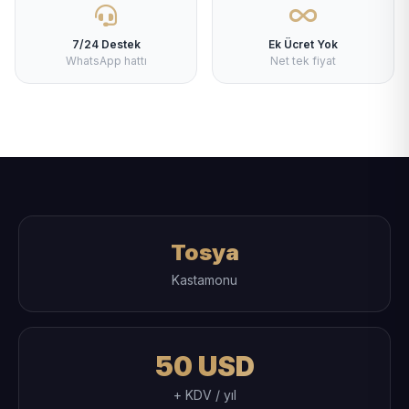
7/24 Destek
Ek Ücret Yok
WhatsApp hattı
Net tek fiyat
Tosya
Kastamonu
50 USD
+ KDV / yıl