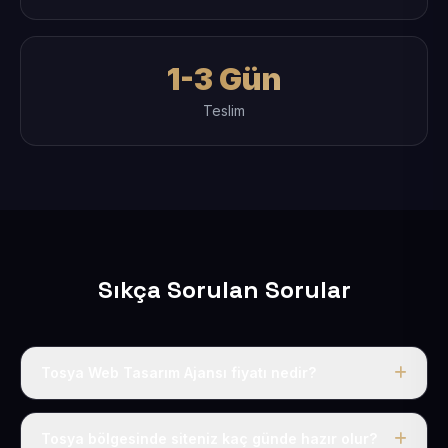
1-3 Gün
Teslim
Sıkça Sorulan Sorular
Tosya Web Tasarım Ajansı fiyatı nedir?
Tek fiyat uygulanır: yıllık 50 USD + KDV. Bu bedele alan
adı, hosting, SSL ve temel SEO da dahildir.
Tosya bölgesinde siteniz kaç günde hazır olur?