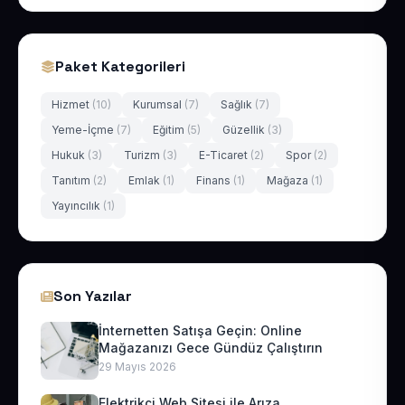
Paket Kategorileri
Hizmet
(10)
Kurumsal
(7)
Sağlık
(7)
Yeme-İçme
(7)
Eğitim
(5)
Güzellik
(3)
Hukuk
(3)
Turizm
(3)
E-Ticaret
(2)
Spor
(2)
Tanıtım
(2)
Emlak
(1)
Finans
(1)
Mağaza
(1)
Yayıncılık
(1)
Son Yazılar
İnternetten Satışa Geçin: Online
Mağazanızı Gece Gündüz Çalıştırın
29 Mayıs 2026
Elektrikçi Web Sitesi ile Arıza