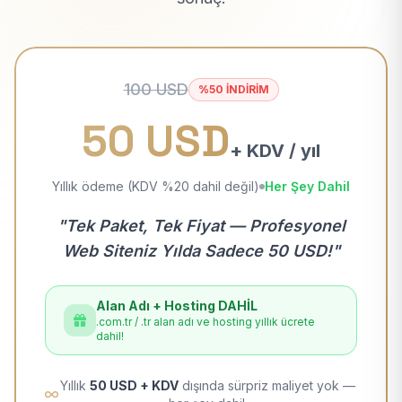
100 USD
%50 İNDİRİM
50 USD
+ KDV / yıl
Yıllık ödeme (KDV %20 dahil değil)
Her Şey Dahil
"Tek Paket, Tek Fiyat — Profesyonel
Web Siteniz Yılda Sadece 50 USD!"
Alan Adı + Hosting DAHİL
.com.tr / .tr alan adı ve hosting yıllık ücrete
dahil!
Yıllık
50 USD + KDV
dışında sürpriz maliyet yok —