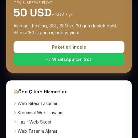
TEK & ŞEFFAF FIYAT
50 USD
+ KDV / yıl
Alan adı, hosting, SSL, SEO ve 30 gün destek dahil.
Siteniz 1-3 iş günü içinde yayında.
Paketleri İncele
WhatsApp'tan Sor
Öne Çıkan Hizmetler
Web Sitesi Tasarımı
Kurumsal Web Tasarım
Hazır Web Sitesi
Web Tasarım Ajansı