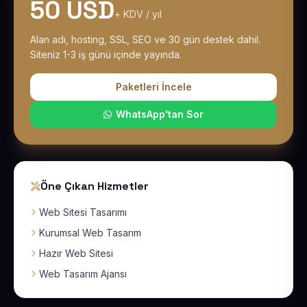
50 USD
+ KDV / yıl
Alan adı, hosting, SSL, SEO ve 30 gün destek dahil.
Siteniz 1-3 iş günü içinde yayında.
Paketleri İncele
WhatsApp'tan Sor
Öne Çıkan Hizmetler
Web Sitesi Tasarımı
Kurumsal Web Tasarım
Hazır Web Sitesi
Web Tasarım Ajansı