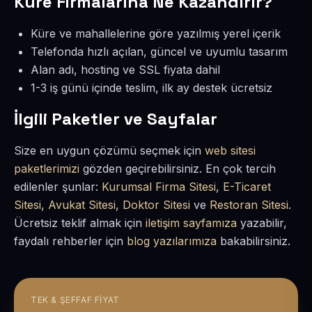
Küre Firmalarına Ne Kazandırır?
Küre ve mahallelerine göre yazılmış yerel içerik
Telefonda hızlı açılan, güncel ve uyumlu tasarım
Alan adı, hosting ve SSL fiyata dahil
1-3 iş günü içinde teslim, ilk ay destek ücretsiz
İlgili Paketler ve Sayfalar
Size en uygun çözümü seçmek için
web sitesi
paketlerimizi
gözden geçirebilirsiniz. En çok tercih
edilenler şunlar:
Kurumsal Firma Sitesi
,
E-Ticaret
Sitesi
,
Avukat Sitesi
,
Doktor Sitesi
ve
Restoran Sitesi
.
Ücretsiz teklif almak için
iletişim sayfamıza
yazabilir,
faydalı rehberler için
blog yazılarımıza
bakabilirsiniz.
TEK & ŞEFFAF FIYAT