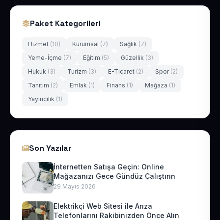
Paket Kategorileri
Hizmet
(10)
Kurumsal
(7)
Sağlık
(7)
Yeme-İçme
(7)
Eğitim
(5)
Güzellik
(3)
Hukuk
(3)
Turizm
(3)
E-Ticaret
(2)
Spor
(2)
Tanıtım
(2)
Emlak
(1)
Finans
(1)
Mağaza
(1)
Yayıncılık
(1)
Son Yazılar
İnternetten Satışa Geçin: Online
Mağazanızı Gece Gündüz Çalıştırın
29 Mayıs 2026
Elektrikçi Web Sitesi ile Arıza
Telefonlarını Rakibinizden Önce Alın