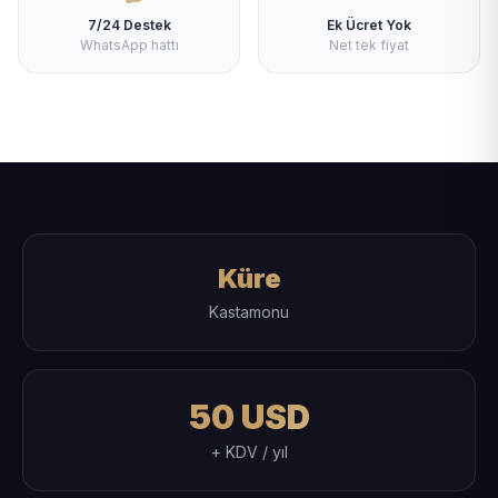
7/24 Destek
Ek Ücret Yok
WhatsApp hattı
Net tek fiyat
Küre
Kastamonu
50 USD
+ KDV / yıl