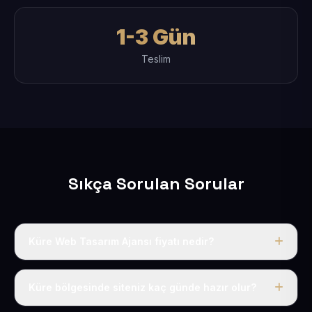
1-3 Gün
Teslim
Sıkça Sorulan Sorular
Küre Web Tasarım Ajansı fiyatı nedir?
Tek fiyat uygulanır: yıllık 50 USD + KDV. Bu bedele alan
adı, hosting, SSL ve temel SEO da dahildir.
Küre bölgesinde siteniz kaç günde hazır olur?