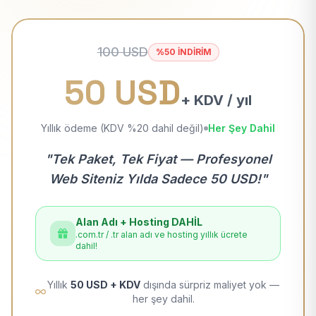
100 USD
%50 İNDİRİM
50 USD
+ KDV / yıl
Yıllık ödeme (KDV %20 dahil değil)
Her Şey Dahil
"Tek Paket, Tek Fiyat — Profesyonel
Web Siteniz Yılda Sadece 50 USD!"
Alan Adı + Hosting DAHİL
.com.tr / .tr alan adı ve hosting yıllık ücrete
dahil!
Yıllık
50 USD + KDV
dışında sürpriz maliyet yok —
her şey dahil.