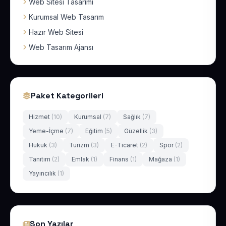
Web Sitesi Tasarımı
Kurumsal Web Tasarım
Hazır Web Sitesi
Web Tasarım Ajansı
Paket Kategorileri
Hizmet
(10)
Kurumsal
(7)
Sağlık
(7)
Yeme-İçme
(7)
Eğitim
(5)
Güzellik
(3)
Hukuk
(3)
Turizm
(3)
E-Ticaret
(2)
Spor
(2)
Tanıtım
(2)
Emlak
(1)
Finans
(1)
Mağaza
(1)
Yayıncılık
(1)
Son Yazılar