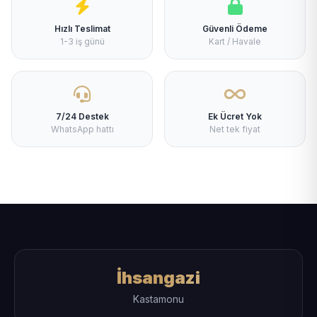
Hızlı Teslimat
Güvenli Ödeme
1-3 iş günü
Kart / Havale
7/24 Destek
Ek Ücret Yok
WhatsApp hattı
Net tek fiyat
İhsangazi
Kastamonu