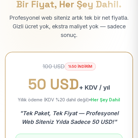
Bir Fiyat, Her Şey Dahil.
Profesyonel web siteniz artık tek bir net fiyatla.
Gizli ücret yok, ekstra maliyet yok — sadece
sonuç.
100 USD
%50 İNDİRİM
50 USD
+ KDV / yıl
Yıllık ödeme (KDV %20 dahil değil)
Her Şey Dahil
"Tek Paket, Tek Fiyat — Profesyonel
Web Siteniz Yılda Sadece 50 USD!"