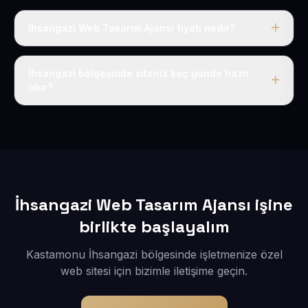
İhsangazi Web Tasarım Ajansı fiyatı nedir?
Tek fiyat uygulanır: yıllık 50 USD + KDV. Bu bedele alan
adı, hosting, SSL ve temel SEO da dahildir.
İhsangazi bölgesinde siteniz kaç günde hazır
olur?
İçerikleriniz elimize geçtikten sonra siteniz 1-3 iş günü
içerisinde yayına alınır.
İhsangazi Web Tasarım Ajansı işine
birlikte başlayalım
Kastamonu İhsangazi bölgesinde işletmenize özel
web sitesi için bizimle iletişime geçin.