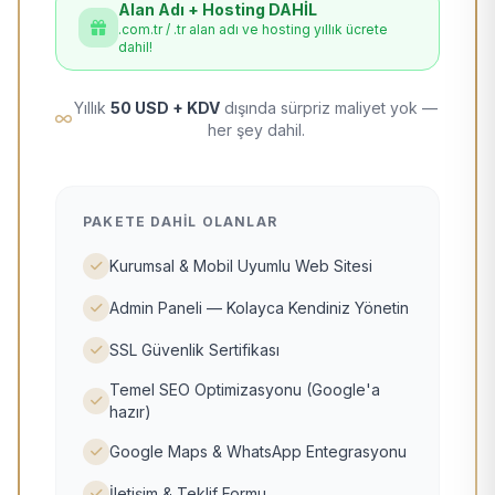
Alan Adı + Hosting DAHİL
.com.tr / .tr alan adı ve hosting yıllık ücrete
dahil!
Yıllık
50 USD + KDV
dışında sürpriz maliyet yok —
her şey dahil.
PAKETE DAHIL OLANLAR
Kurumsal & Mobil Uyumlu Web Sitesi
Admin Paneli — Kolayca Kendiniz Yönetin
SSL Güvenlik Sertifikası
Temel SEO Optimizasyonu (Google'a
hazır)
Google Maps & WhatsApp Entegrasyonu
İletişim & Teklif Formu