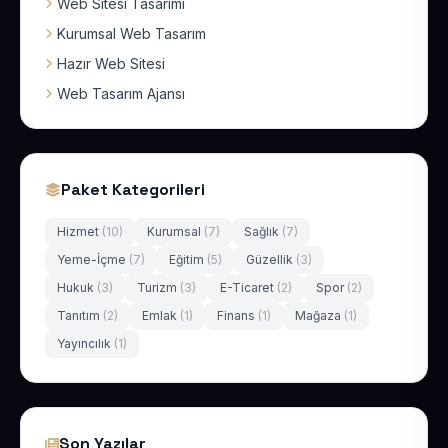
Web Sitesi Tasarımı
Kurumsal Web Tasarım
Hazır Web Sitesi
Web Tasarım Ajansı
Paket Kategorileri
Hizmet
(10)
Kurumsal
(7)
Sağlık
(7)
Yeme-İçme
(7)
Eğitim
(5)
Güzellik
(3)
Hukuk
(3)
Turizm
(3)
E-Ticaret
(2)
Spor
(2)
Tanıtım
(2)
Emlak
(1)
Finans
(1)
Mağaza
(1)
Yayıncılık
(1)
Son Yazılar