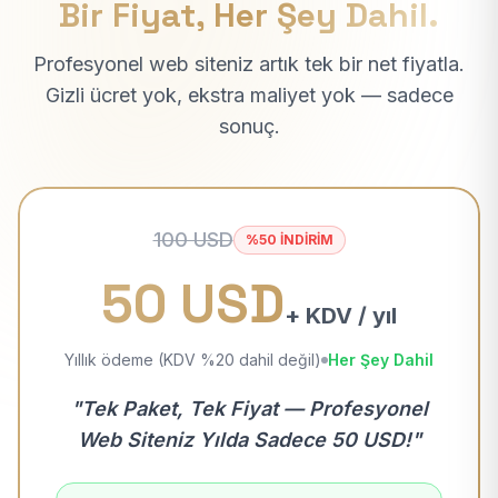
Bir Fiyat, Her Şey Dahil.
Profesyonel web siteniz artık tek bir net fiyatla.
Gizli ücret yok, ekstra maliyet yok — sadece
sonuç.
100 USD
%50 İNDİRİM
50 USD
+ KDV / yıl
Yıllık ödeme (KDV %20 dahil değil)
Her Şey Dahil
"Tek Paket, Tek Fiyat — Profesyonel
Web Siteniz Yılda Sadece 50 USD!"