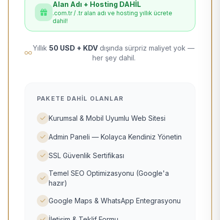
Alan Adı + Hosting DAHİL
.com.tr / .tr alan adı ve hosting yıllık ücrete
dahil!
Yıllık
50 USD + KDV
dışında sürpriz maliyet yok —
her şey dahil.
PAKETE DAHIL OLANLAR
Kurumsal & Mobil Uyumlu Web Sitesi
Admin Paneli — Kolayca Kendiniz Yönetin
SSL Güvenlik Sertifikası
Temel SEO Optimizasyonu (Google'a
hazır)
Google Maps & WhatsApp Entegrasyonu
İletişim & Teklif Formu