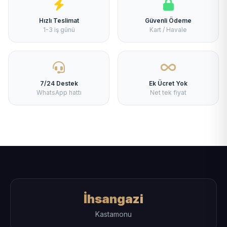
Hızlı Teslimat
Güvenli Ödeme
1-3 iş günü
Kart / Havale
7/24 Destek
Ek Ücret Yok
WhatsApp hattı
Net tek fiyat
İhsangazi
Kastamonu