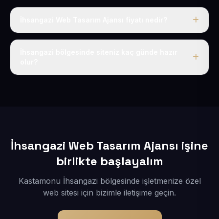
İhsangazi Web Tasarım Ajansı fiyatı nedir?
Tek fiyat uygulanır: yıllık 50 USD + KDV. Bu bedele alan
adı, hosting, SSL ve temel SEO da dahildir.
İhsangazi bölgesinde siteniz kaç günde hazır
olur?
İçerikleriniz elimize geçtikten sonra siteniz 1-3 iş günü
içerisinde yayına alınır.
İhsangazi Web Tasarım Ajansı işine
birlikte başlayalım
Kastamonu İhsangazi bölgesinde işletmenize özel
web sitesi için bizimle iletişime geçin.