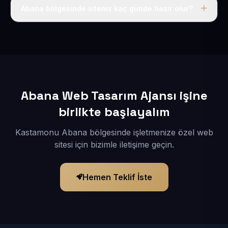
adı, hosting, SSL ve temel SEO da dahildir.
Abana bölgesinde siteniz kaç günde hazır olur?
İçerikleriniz elimize geçtikten sonra siteniz 1-3 iş günü
içerisinde yayına alınır.
Abana Web Tasarım Ajansı işine
birlikte başlayalım
Kastamonu Abana bölgesinde işletmenize özel web
sitesi için bizimle iletişime geçin.
Hemen Teklif İste