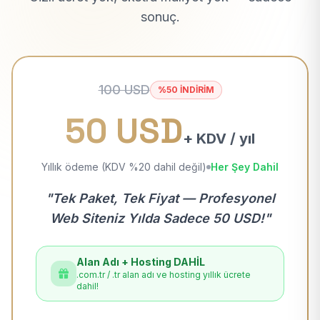
sonuç.
100 USD
%50 İNDİRİM
50 USD
+ KDV / yıl
Yıllık ödeme (KDV %20 dahil değil)
Her Şey Dahil
"Tek Paket, Tek Fiyat — Profesyonel
Web Siteniz Yılda Sadece 50 USD!"
Alan Adı + Hosting DAHİL
.com.tr / .tr alan adı ve hosting yıllık ücrete
dahil!