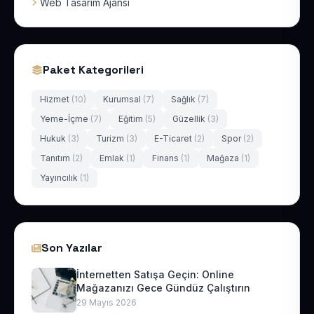
Web Tasarım Ajansı
Paket Kategorileri
Hizmet
(10)
Kurumsal
(7)
Sağlık
(7)
Yeme-İçme
(7)
Eğitim
(5)
Güzellik
(3)
Hukuk
(3)
Turizm
(3)
E-Ticaret
(2)
Spor
(2)
Tanıtım
(2)
Emlak
(1)
Finans
(1)
Mağaza
(1)
Yayıncılık
(1)
Son Yazılar
İnternetten Satışa Geçin: Online
Mağazanızı Gece Gündüz Çalıştırın
29 Mayıs 2026