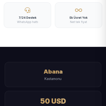
7/24 Destek
Ek Ücret Yok
WhatsApp hattı
Net tek fiyat
Abana
Kastamonu
50 USD