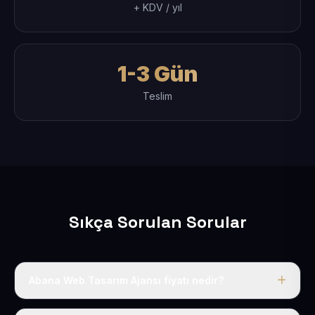
+ KDV / yıl
1-3 Gün
Teslim
Sıkça Sorulan Sorular
Abana Web Tasarım Ajansı fiyatı nedir?
Tek fiyat uygulanır: yıllık 50 USD + KDV. Bu bedele alan