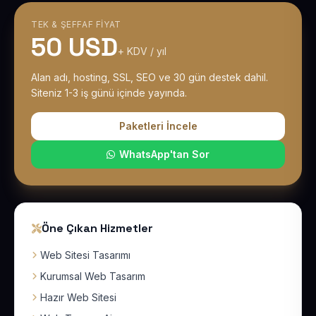
TEK & ŞEFFAF FIYAT
50 USD
+ KDV / yıl
Alan adı, hosting, SSL, SEO ve 30 gün destek dahil.
Siteniz 1-3 iş günü içinde yayında.
Paketleri İncele
WhatsApp'tan Sor
Öne Çıkan Hizmetler
Web Sitesi Tasarımı
Kurumsal Web Tasarım
Hazır Web Sitesi