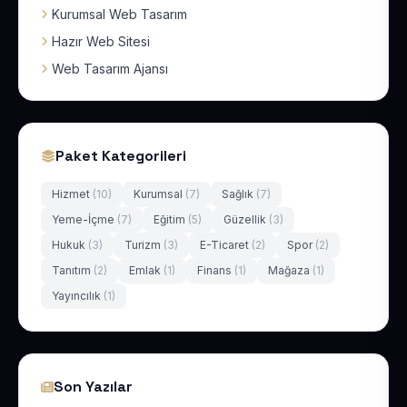
Kurumsal Web Tasarım
Hazır Web Sitesi
Web Tasarım Ajansı
Paket Kategorileri
Hizmet
(10)
Kurumsal
(7)
Sağlık
(7)
Yeme-İçme
(7)
Eğitim
(5)
Güzellik
(3)
Hukuk
(3)
Turizm
(3)
E-Ticaret
(2)
Spor
(2)
Tanıtım
(2)
Emlak
(1)
Finans
(1)
Mağaza
(1)
Yayıncılık
(1)
Son Yazılar