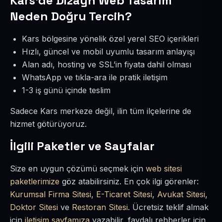
Kars’de Dizayn Web Tasarım
Neden Doğru Tercih?
Kars bölgesine yönelik özel yerel SEO içerikleri
Hızlı, güncel ve mobil uyumlu tasarım anlayışı
Alan adı, hosting ve SSL’in fiyata dahil olması
WhatsApp ve tıkla-ara ile pratik iletişim
1-3 iş günü içinde teslim
Sadece Kars merkeze değil, ilin tüm ilçelerine de
hizmet götürüyoruz.
İlgili Paketler ve Sayfalar
Size en uygun çözümü seçmek için
web sitesi
paketlerimize
göz atabilirsiniz. En çok ilgi görenler:
Kurumsal Firma Sitesi
,
E-Ticaret Sitesi
,
Avukat Sitesi
,
Doktor Sitesi
ve
Restoran Sitesi
. Ücretsiz teklif almak
için
iletişim sayfamıza
yazabilir, faydalı rehberler için