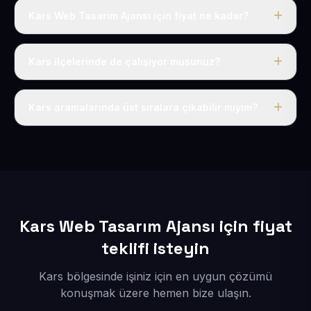
Kars Web Tasarım Ajansı için fiyat ne kadar?
Kars dahil Türkiye’nin her yerinde geçerli yıllık tek
fiyatımız 50 USD + KDV’dir. Alan adı, hosting, SSL ve
Kars ilçelerinde de çalışıyor musunuz?
temel SEO bu fiyatın içindedir.
Elbette; Kars iline bağlı bütün ilçelere uzaktan ve
eksiksiz şekilde hizmet sunuyoruz.
Kars aramalarında üst sıralara çıkabilir miyim?
Sitenizi Kars odaklı yerel SEO ve AEO içerikleriyle
kuruyoruz; böylece bölgesel aramalarda daha kolay
bulunur hale gelirsiniz.
Kars Web Tasarım Ajansı için fiyat
teklifi isteyin
Kars bölgesinde işiniz için en uygun çözümü
konuşmak üzere hemen bize ulaşın.