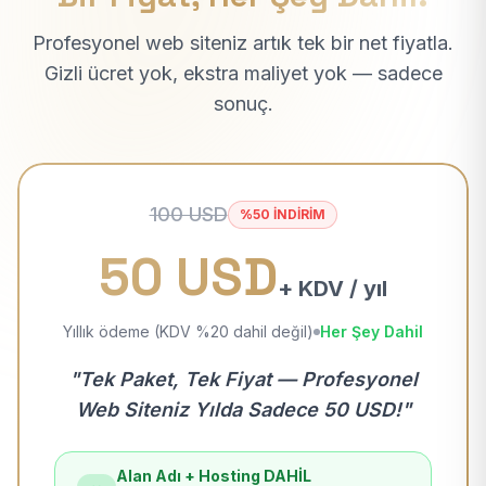
Profesyonel web siteniz artık tek bir net fiyatla.
Gizli ücret yok, ekstra maliyet yok — sadece
sonuç.
100 USD
%50 İNDİRİM
50 USD
+ KDV / yıl
Yıllık ödeme (KDV %20 dahil değil)
Her Şey Dahil
"Tek Paket, Tek Fiyat — Profesyonel
Web Siteniz Yılda Sadece 50 USD!"
Alan Adı + Hosting DAHİL