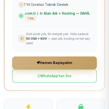
1 Yıl Ücretsiz Teknik Destek
.com.tr / .tr Alan Adı + Hosting — DAHİL
Yıllık
Gizli ücret yok. Ek maliyet yok. Yılda sadece
50 USD + KDV
— alan adı, hosting ve her şey
dahil.
Hemen Başlayalım
WhatsApp'tan Sor