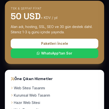
TEK & ŞEFFAF FIYAT
50 USD
+ KDV / yıl
Alan adı, hosting, SSL, SEO ve 30 gün destek dahil.
Siteniz 1-3 iş günü içinde yayında.
Paketleri İncele
WhatsApp'tan Sor
Öne Çıkan Hizmetler
Web Sitesi Tasarımı
Kurumsal Web Tasarım
Hazır Web Sitesi