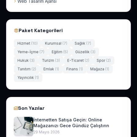
Web Tasarım Ajansı
Paket Kategorileri
Hizmet
(10)
Kurumsal
(7)
Sağlık
(7)
Yeme-İçme
(7)
Eğitim
(5)
Güzellik
(3)
Hukuk
(3)
Turizm
(3)
E-Ticaret
(2)
Spor
(2)
Tanıtım
(2)
Emlak
(1)
Finans
(1)
Mağaza
(1)
Yayıncılık
(1)
Son Yazılar
İnternetten Satışa Geçin: Online
Mağazanızı Gece Gündüz Çalıştırın
29 Mayıs 2026