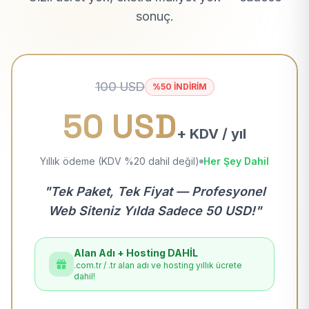
sonuç.
100 USD
%50 İNDİRİM
50 USD
+ KDV / yıl
Yıllık ödeme (KDV %20 dahil değil)
Her Şey Dahil
"Tek Paket, Tek Fiyat — Profesyonel
Web Siteniz Yılda Sadece 50 USD!"
Alan Adı + Hosting DAHİL
.com.tr / .tr alan adı ve hosting yıllık ücrete
dahil!