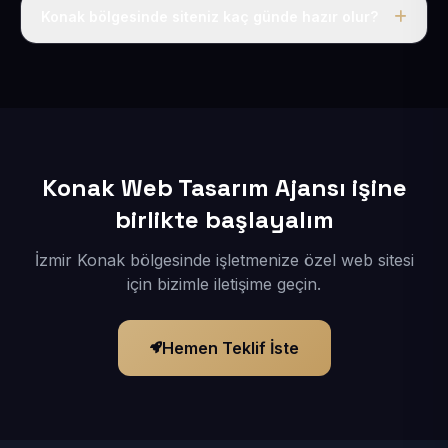
adı, hosting, SSL ve temel SEO da dahildir.
Konak bölgesinde siteniz kaç günde hazır olur?
İçerikleriniz elimize geçtikten sonra siteniz 1-3 iş günü
içerisinde yayına alınır.
Konak Web Tasarım Ajansı işine
birlikte başlayalım
İzmir Konak bölgesinde işletmenize özel web sitesi
için bizimle iletişime geçin.
Hemen Teklif İste