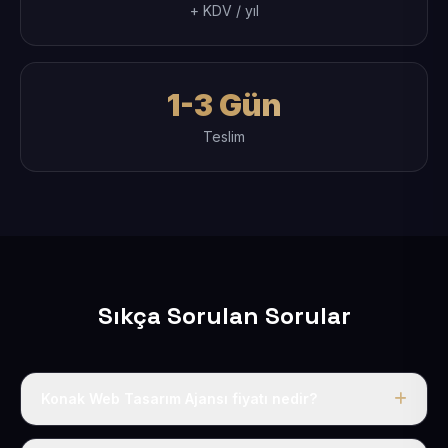
+ KDV / yıl
1-3 Gün
Teslim
Sıkça Sorulan Sorular
Konak Web Tasarım Ajansı fiyatı nedir?
Tek fiyat uygulanır: yıllık 50 USD + KDV. Bu bedele alan