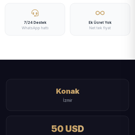
7/24 Destek
Ek Ücret Yok
WhatsApp hattı
Net tek fiyat
Konak
İzmir
50 USD