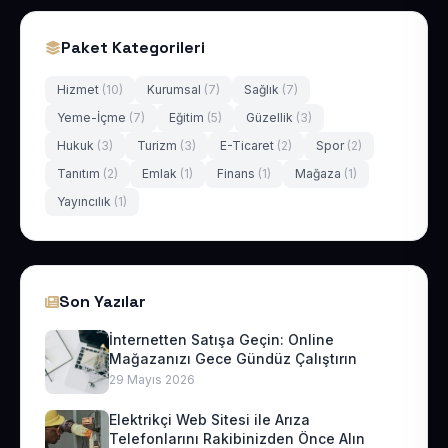
Paket Kategorileri
Hizmet
(10)
Kurumsal
(7)
Sağlık
(7)
Yeme-İçme
(7)
Eğitim
(5)
Güzellik
(3)
Hukuk
(3)
Turizm
(3)
E-Ticaret
(2)
Spor
(2)
Tanıtım
(2)
Emlak
(1)
Finans
(1)
Mağaza
(1)
Yayıncılık
(1)
Son Yazılar
İnternetten Satışa Geçin: Online
Mağazanızı Gece Gündüz Çalıştırın
29 Mayıs 2026
Elektrikçi Web Sitesi ile Arıza
Telefonlarını Rakibinizden Önce Alın