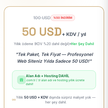
100 USD
%50 İNDİRİM
50 USD
+ KDV / yıl
Yıllık ödeme (KDV %20 dahil değil)
Her Şey Dahil
"Tek Paket, Tek Fiyat — Profesyonel
Web Siteniz Yılda Sadece 50 USD!"
Alan Adı + Hosting DAHİL
.com.tr / .tr alan adı ve hosting yıllık ücrete
dahil!
Yıllık
50 USD + KDV
dışında sürpriz maliyet yok —
her şey dahil.