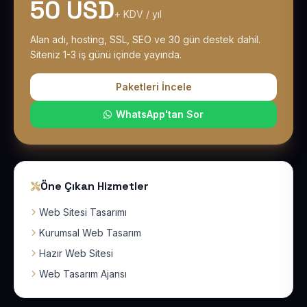
50 USD
+ KDV / yıl
Alan adı, hosting, SSL, SEO ve 30 gün destek dahil.
Siteniz 1-3 iş günü içinde yayında.
Paketleri İncele
WhatsApp'tan Sor
Öne Çıkan Hizmetler
Web Sitesi Tasarımı
Kurumsal Web Tasarım
Hazır Web Sitesi
Web Tasarım Ajansı