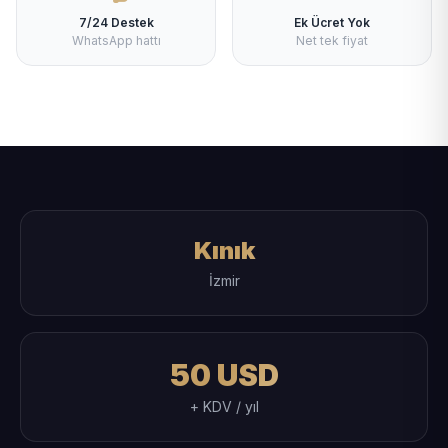
7/24 Destek
Ek Ücret Yok
WhatsApp hattı
Net tek fiyat
Kınık
İzmir
50 USD
+ KDV / yıl