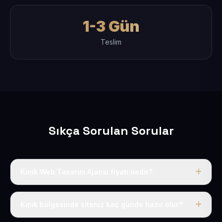
1-3 Gün
Teslim
Sıkça Sorulan Sorular
Kınık Web Tasarım Ajansı fiyatı nedir?
Tek fiyat uygulanır: yıllık 50 USD + KDV. Bu bedele alan
adı, hosting, SSL ve temel SEO da dahildir.
Kınık bölgesinde siteniz kaç günde hazır olur?