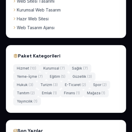
Web Sitesi Tasarımı
Kurumsal Web Tasarım
Hazır Web Sitesi
Web Tasarım Ajansı
Paket Kategorileri
Hizmet
(10)
Kurumsal
(7)
Sağlık
(7)
Yeme-İçme
(7)
Eğitim
(5)
Güzellik
(3)
Hukuk
(3)
Turizm
(3)
E-Ticaret
(2)
Spor
(2)
Tanıtım
(2)
Emlak
(1)
Finans
(1)
Mağaza
(1)
Yayıncılık
(1)
Son Yazılar