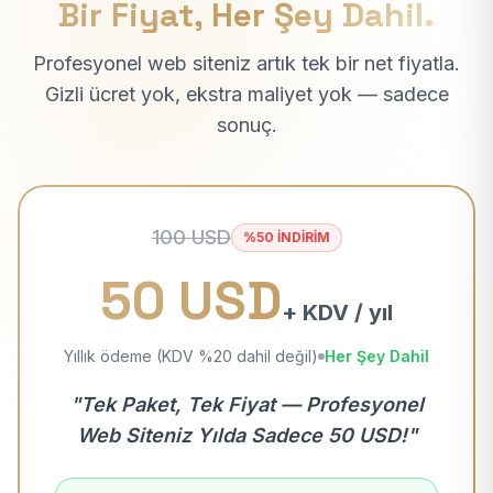
Bir Fiyat, Her Şey Dahil.
Profesyonel web siteniz artık tek bir net fiyatla.
Gizli ücret yok, ekstra maliyet yok — sadece
sonuç.
100 USD
%50 İNDİRİM
50 USD
+ KDV / yıl
Yıllık ödeme (KDV %20 dahil değil)
Her Şey Dahil
"Tek Paket, Tek Fiyat — Profesyonel
Web Siteniz Yılda Sadece 50 USD!"