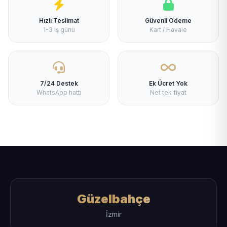
Hızlı Teslimat
Güvenli Ödeme
1-3 iş günü
Kart / Havale
7/24 Destek
Ek Ücret Yok
WhatsApp hattı
Net tek fiyat
Güzelbahçe
İzmir