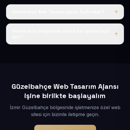
Güzelbahçe Web Tasarım Ajansı fiyatı nedir?
Tek fiyat uygulanır: yıllık 50 USD + KDV. Bu bedele alan
adı, hosting, SSL ve temel SEO da dahildir.
Güzelbahçe bölgesinde siteniz kaç günde hazır
olur?
İçerikleriniz elimize geçtikten sonra siteniz 1-3 iş günü
içerisinde yayına alınır.
Güzelbahçe Web Tasarım Ajansı
işine birlikte başlayalım
İzmir Güzelbahçe bölgesinde işletmenize özel web
sitesi için bizimle iletişime geçin.