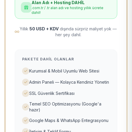
Alan Adı + Hosting DAHİL
.com.tr / .tr alan adı ve hosting yıllık ücrete
dahil!
Yıllık
50 USD + KDV
dışında sürpriz maliyet yok —
her şey dahil.
PAKETE DAHIL OLANLAR
Kurumsal & Mobil Uyumlu Web Sitesi
Admin Paneli — Kolayca Kendiniz Yönetin
SSL Güvenlik Sertifikası
Temel SEO Optimizasyonu (Google'a
hazır)
Google Maps & WhatsApp Entegrasyonu
İletişim & Teklif Formu