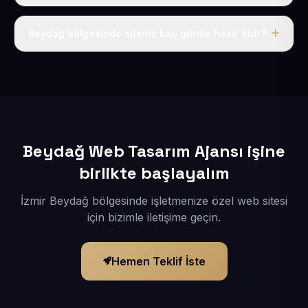
Tek fiyat uygulanır: yıllık 50 USD + KDV. Bu bedele alan
adı, hosting, SSL ve temel SEO da dahildir.
Beydağ bölgesinde siteniz kaç günde hazır olur?
İçerikleriniz elimize geçtikten sonra siteniz 1-3 iş günü
içerisinde yayına alınır.
Beydağ Web Tasarım Ajansı işine
birlikte başlayalım
İzmir Beydağ bölgesinde işletmenize özel web sitesi
için bizimle iletişime geçin.
Hemen Teklif İste