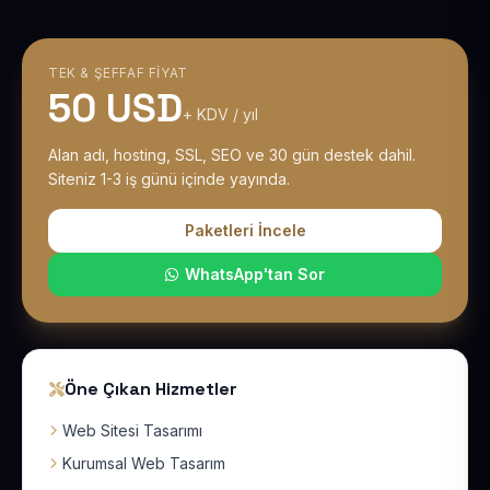
TEK & ŞEFFAF FIYAT
50 USD
+ KDV / yıl
Alan adı, hosting, SSL, SEO ve 30 gün destek dahil.
Siteniz 1-3 iş günü içinde yayında.
Paketleri İncele
WhatsApp'tan Sor
Öne Çıkan Hizmetler
Web Sitesi Tasarımı
Kurumsal Web Tasarım