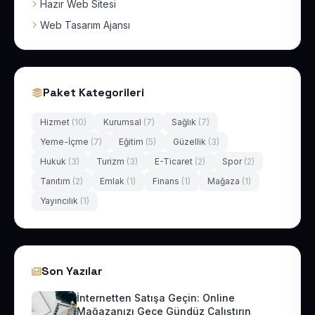
Hazır Web Sitesi
Web Tasarım Ajansı
Paket Kategorileri
Hizmet
(10)
Kurumsal
(7)
Sağlık
(7)
Yeme-İçme
(7)
Eğitim
(5)
Güzellik
(3)
Hukuk
(3)
Turizm
(3)
E-Ticaret
(2)
Spor
(2)
Tanıtım
(2)
Emlak
(1)
Finans
(1)
Mağaza
(1)
Yayıncılık
(1)
Son Yazılar
İnternetten Satışa Geçin: Online
Mağazanızı Gece Gündüz Çalıştırın