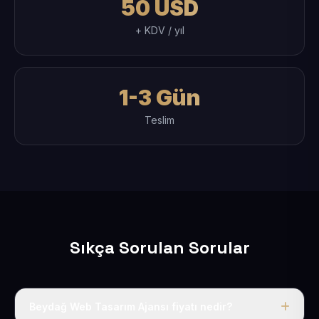
50 USD
+ KDV / yıl
1-3 Gün
Teslim
Sıkça Sorulan Sorular
Beydağ Web Tasarım Ajansı fiyatı nedir?