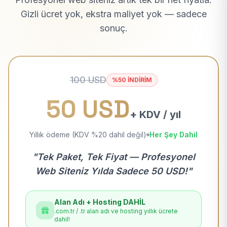
Gizli ücret yok, ekstra maliyet yok — sadece
sonuç.
100 USD
%50 İNDİRİM
50 USD
+ KDV / yıl
Yıllık ödeme (KDV %20 dahil değil)
Her Şey Dahil
"Tek Paket, Tek Fiyat — Profesyonel
Web Siteniz Yılda Sadece 50 USD!"
Alan Adı + Hosting DAHİL
.com.tr / .tr alan adı ve hosting yıllık ücrete
dahil!