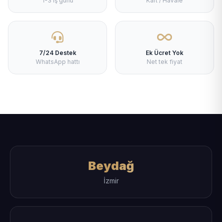
1-3 iş günü
Kart / Havale
7/24 Destek
Ek Ücret Yok
WhatsApp hattı
Net tek fiyat
Beydağ
İzmir