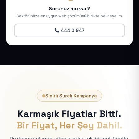
Sorunuz mu var?
Sektörünüze en uygun web çözümünü birlikte belirleyelim.
444 0 947
Sınırlı Süreli Kampanya
Karmaşık Fiyatlar Bitti.
Bir Fiyat, Her Şey Dahil.
Profesyonel web siteniz artık tek bir net fiyatla.