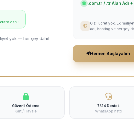
.com.tr / .tr Alan Adı
ücrete dahil!
Gizli ücret yok. Ek maliy
adı, hosting ve her şey da
liyet yok — her şey dahil.
Hemen Başlayalım
Güvenli Ödeme
7/24 Destek
Kart / Havale
WhatsApp hattı