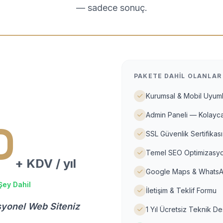
— sadece sonuç.
PAKETE DAHIL OLANLAR
Kurumsal & Mobil Uyuml
Admin Paneli — Kolayca
D
SSL Güvenlik Sertifikası
Temel SEO Optimizasyo
+ KDV / yıl
Google Maps & WhatsA
Şey Dahil
İletişim & Teklif Formu
syonel Web Siteniz
1 Yıl Ücretsiz Teknik D