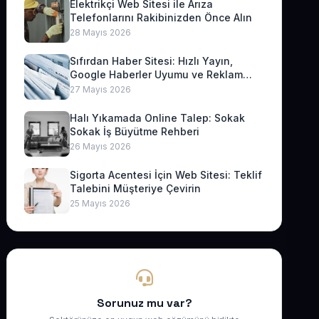
Elektrikçi Web Sitesi ile Arıza
Telefonlarını Rakibinizden Önce Alın
28 Mayıs 2026
Sıfırdan Haber Sitesi: Hızlı Yayın,
Google Haberler Uyumu ve Reklam
Geliri
27 Mayıs 2026
Halı Yıkamada Online Talep: Sokak
Sokak İş Büyütme Rehberi
26 Mayıs 2026
Sigorta Acentesi İçin Web Sitesi: Teklif
Talebini Müşteriye Çevirin
25 Mayıs 2026
Sorunuz mu var?