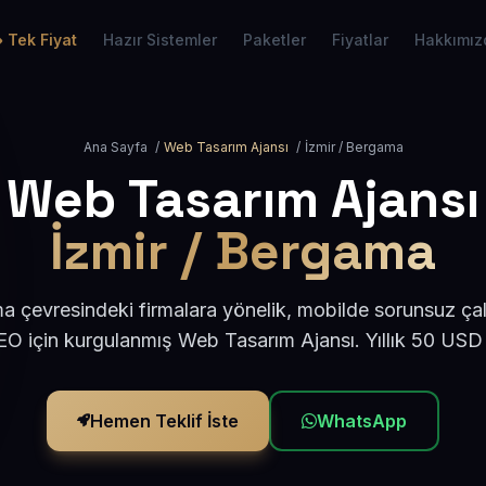
Tek Fiyat
Hazır Sistemler
Paketler
Fiyatlar
Hakkımız
Ana Sayfa
/
Web Tasarım Ajansı
/
İzmir / Bergama
Web Tasarım Ajansı
İzmir / Bergama
a çevresindeki firmalara yönelik, mobilde sorunsuz çal
O için kurgulanmış Web Tasarım Ajansı. Yıllık 50 USD
Hemen Teklif İste
WhatsApp