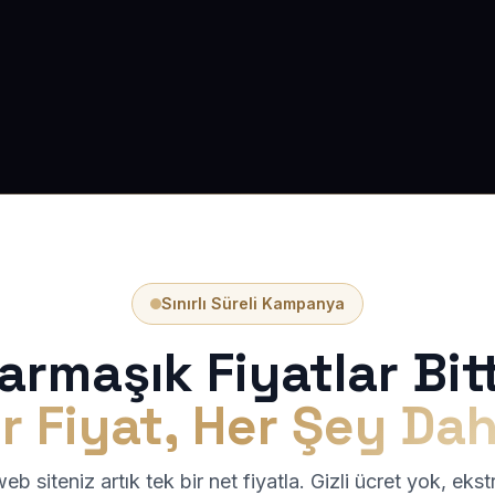
Sınırlı Süreli Kampanya
armaşık Fiyatlar Bitt
r Fiyat, Her Şey Dah
b siteniz artık tek bir net fiyatla. Gizli ücret yok, eks