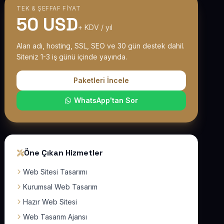
TEK & ŞEFFAF FIYAT
50 USD
+ KDV / yıl
Alan adı, hosting, SSL, SEO ve 30 gün destek dahil.
Siteniz 1-3 iş günü içinde yayında.
Paketleri İncele
WhatsApp'tan Sor
Öne Çıkan Hizmetler
Web Sitesi Tasarımı
Kurumsal Web Tasarım
Hazır Web Sitesi
Web Tasarım Ajansı