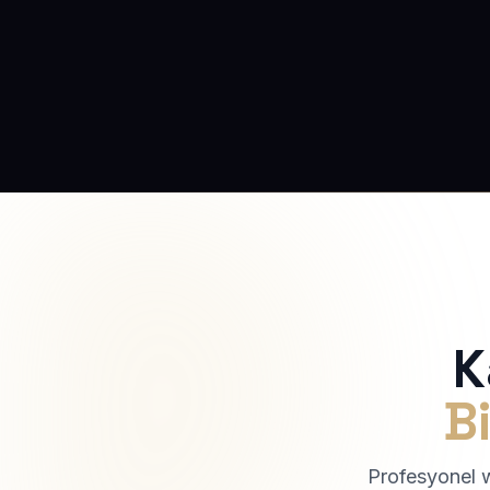
K
Bi
Profesyonel we