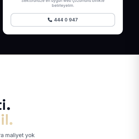
Sektörünüze en uygun web çözümünü birlikte
belirleyelim.
444 0 947
i.
il.
tra maliyet yok