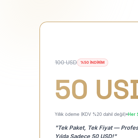
100 USD
%50 İNDİRİM
50 US
Yıllık ödeme (KDV %20 dahil değil)
Her 
"Tek Paket, Tek Fiyat — Profe
Yılda Sadece 50 USD!"