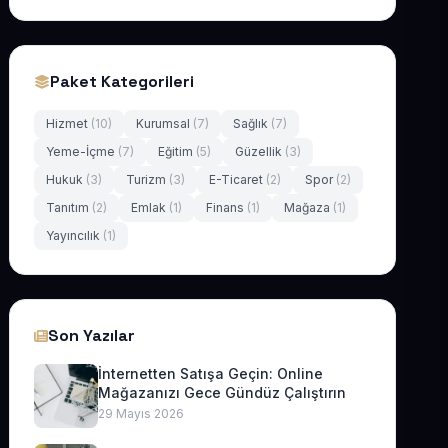
Paket Kategorileri
Hizmet
(10)
Kurumsal
(7)
Sağlık
(7)
Yeme-İçme
(7)
Eğitim
(5)
Güzellik
(3)
Hukuk
(3)
Turizm
(3)
E-Ticaret
(2)
Spor
(2)
Tanıtım
(2)
Emlak
(1)
Finans
(1)
Mağaza
(1)
Yayıncılık
(1)
Son Yazılar
İnternetten Satışa Geçin: Online
Mağazanızı Gece Gündüz Çalıştırın
29 Mayıs 2026