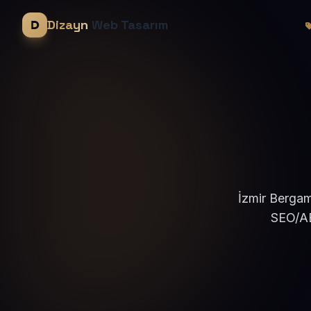
Dizayn
Web Tasarım
İzmir Bergam
SEO/AE