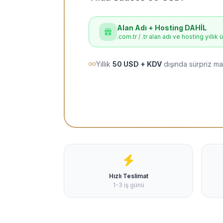
Alan Adı + Hosting DAHİL
.com.tr / .tr alan adı ve hosting yıllık 
Yıllık
50 USD + KDV
dışında sürpriz ma
Hızlı Teslimat
1-3 iş günü