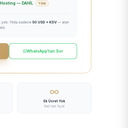
 + Hosting — DAHİL
Yıllık
et yok. Yılda sadece
50 USD + KDV
— alan
hil.
WhatsApp'tan Sor
Ek Ücret Yok
Net tek fiyat