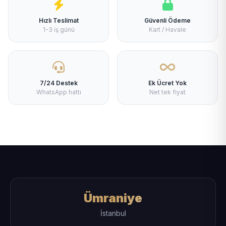
Hızlı Teslimat
Güvenli Ödeme
1-3 iş günü
Kart / Havale
7/24 Destek
Ek Ücret Yok
WhatsApp hattı
Net tek fiyat
Ümraniye
İstanbul