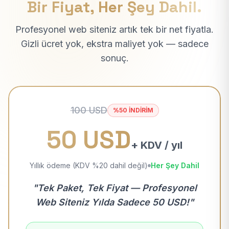
Bir Fiyat, Her Şey Dahil.
Profesyonel web siteniz artık tek bir net fiyatla.
Gizli ücret yok, ekstra maliyet yok — sadece
sonuç.
100 USD
%50 İNDİRİM
50 USD
+ KDV / yıl
Yıllık ödeme (KDV %20 dahil değil)
Her Şey Dahil
"Tek Paket, Tek Fiyat — Profesyonel
Web Siteniz Yılda Sadece 50 USD!"