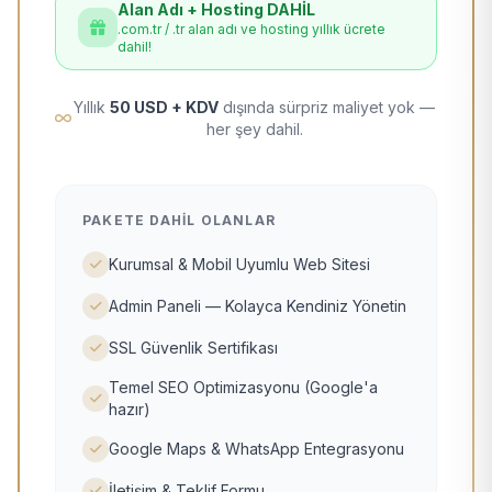
Alan Adı + Hosting DAHİL
.com.tr / .tr alan adı ve hosting yıllık ücrete
dahil!
Yıllık
50 USD + KDV
dışında sürpriz maliyet yok —
her şey dahil.
PAKETE DAHIL OLANLAR
Kurumsal & Mobil Uyumlu Web Sitesi
Admin Paneli — Kolayca Kendiniz Yönetin
SSL Güvenlik Sertifikası
Temel SEO Optimizasyonu (Google'a
hazır)
Google Maps & WhatsApp Entegrasyonu
İletişim & Teklif Formu