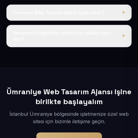
Ümraniye Web Tasarım Ajansı fiyatı nedir?
Tek fiyat uygulanır: yıllık 50 USD + KDV. Bu bedele alan
adı, hosting, SSL ve temel SEO da dahildir.
Ümraniye bölgesinde siteniz kaç günde hazır
olur?
İçerikleriniz elimize geçtikten sonra siteniz 1-3 iş günü
içerisinde yayına alınır.
Ümraniye Web Tasarım Ajansı işine
birlikte başlayalım
İstanbul Ümraniye bölgesinde işletmenize özel web
sitesi için bizimle iletişime geçin.