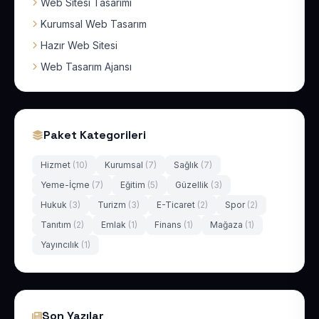
Web Sitesi Tasarımı
Kurumsal Web Tasarım
Hazır Web Sitesi
Web Tasarım Ajansı
Paket Kategorileri
Hizmet
(10)
Kurumsal
(7)
Sağlık
(7)
Yeme-İçme
(7)
Eğitim
(5)
Güzellik
(3)
Hukuk
(3)
Turizm
(3)
E-Ticaret
(2)
Spor
(2)
Tanıtım
(2)
Emlak
(1)
Finans
(1)
Mağaza
(1)
Yayıncılık
(1)
Son Yazılar