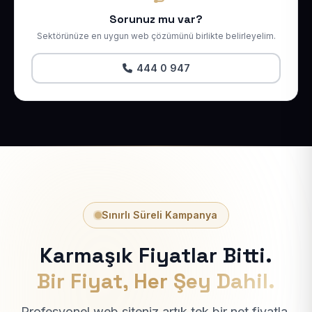
Sorunuz mu var?
Sektörünüze en uygun web çözümünü birlikte belirleyelim.
444 0 947
Sınırlı Süreli Kampanya
Karmaşık Fiyatlar Bitti.
Bir Fiyat, Her Şey Dahil.
Profesyonel web siteniz artık tek bir net fiyatla.