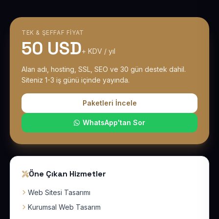
TEK & ŞEFFAF FIYAT
50 USD
+ KDV / yıl
Alan adı, hosting, SSL, SEO ve 30 gün destek dahil.
Siteniz 1-3 iş günü içinde yayında.
Paketleri İncele
WhatsApp'tan Sor
Öne Çıkan Hizmetler
Web Sitesi Tasarımı
Kurumsal Web Tasarım