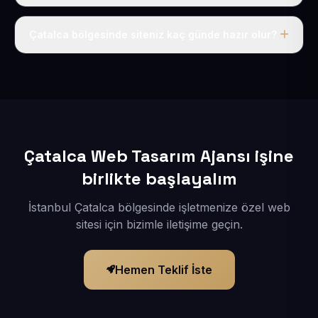
Tek fiyat uygulanır: yıllık 50 USD + KDV. Bu bedele alan
adı, hosting, SSL ve temel SEO da dahildir.
Çatalca bölgesinde siteniz kaç günde hazır olur?
İçerikleriniz elimize geçtikten sonra siteniz 1-3 iş günü
içerisinde yayına alınır.
Çatalca Web Tasarım Ajansı işine
birlikte başlayalım
İstanbul Çatalca bölgesinde işletmenize özel web
sitesi için bizimle iletişime geçin.
Hemen Teklif İste