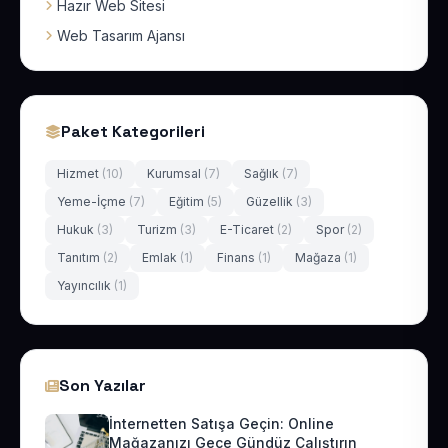
Hazır Web Sitesi
Web Tasarım Ajansı
Paket Kategorileri
Hizmet
(10)
Kurumsal
(7)
Sağlık
(7)
Yeme-İçme
(7)
Eğitim
(5)
Güzellik
(3)
Hukuk
(3)
Turizm
(3)
E-Ticaret
(2)
Spor
(2)
Tanıtım
(2)
Emlak
(1)
Finans
(1)
Mağaza
(1)
Yayıncılık
(1)
Son Yazılar
İnternetten Satışa Geçin: Online
Mağazanızı Gece Gündüz Çalıştırın