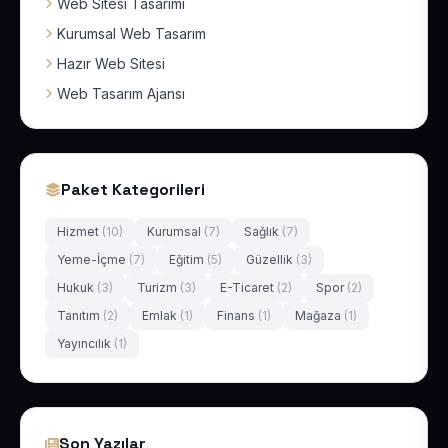
Web Sitesi Tasarımı
Kurumsal Web Tasarım
Hazır Web Sitesi
Web Tasarım Ajansı
Paket Kategorileri
Hizmet
(10)
Kurumsal
(7)
Sağlık
(7)
Yeme-İçme
(7)
Eğitim
(5)
Güzellik
(3)
Hukuk
(3)
Turizm
(3)
E-Ticaret
(2)
Spor
(2)
Tanıtım
(2)
Emlak
(1)
Finans
(1)
Mağaza
(1)
Yayıncılık
(1)
Son Yazılar