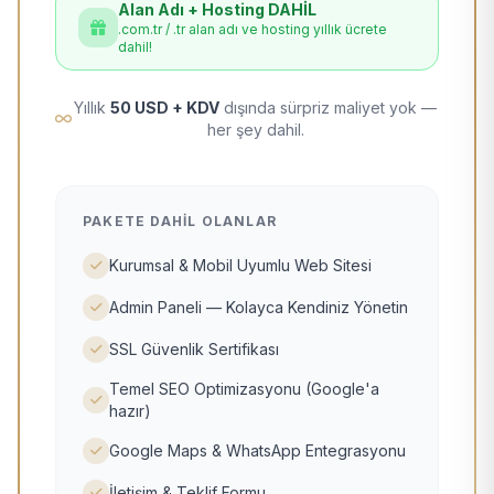
Alan Adı + Hosting DAHİL
.com.tr / .tr alan adı ve hosting yıllık ücrete
dahil!
Yıllık
50 USD + KDV
dışında sürpriz maliyet yok —
her şey dahil.
PAKETE DAHIL OLANLAR
Kurumsal & Mobil Uyumlu Web Sitesi
Admin Paneli — Kolayca Kendiniz Yönetin
SSL Güvenlik Sertifikası
Temel SEO Optimizasyonu (Google'a
hazır)
Google Maps & WhatsApp Entegrasyonu
İletişim & Teklif Formu