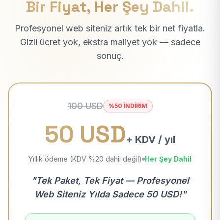
Bir Fiyat, Her Şey Dahil.
Profesyonel web siteniz artık tek bir net fiyatla.
Gizli ücret yok, ekstra maliyet yok — sadece
sonuç.
100 USD
%50 İNDİRİM
50 USD
+ KDV / yıl
Yıllık ödeme (KDV %20 dahil değil)
Her Şey Dahil
"Tek Paket, Tek Fiyat — Profesyonel
Web Siteniz Yılda Sadece 50 USD!"