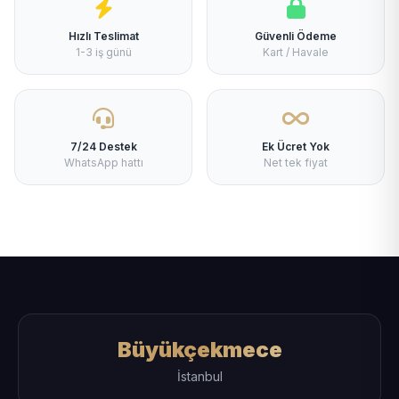
Hızlı Teslimat
Güvenli Ödeme
1-3 iş günü
Kart / Havale
7/24 Destek
Ek Ücret Yok
WhatsApp hattı
Net tek fiyat
Büyükçekmece
İstanbul