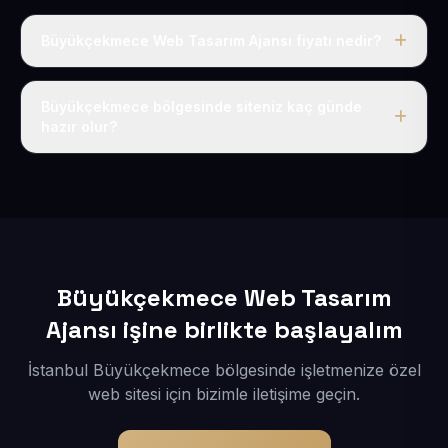
Büyükçekmece Web Tasarım Ajansı fiyatı nedir?
Tek fiyat uygulanır: yıllık 50 USD + KDV. Bu bedele alan
adı, hosting, SSL ve temel SEO da dahildir.
Büyükçekmece bölgesinde siteniz kaç günde
hazır olur?
İçerikleriniz elimize geçtikten sonra siteniz 1-3 iş günü
içerisinde yayına alınır.
Büyükçekmece Web Tasarım
Ajansı işine birlikte başlayalım
İstanbul Büyükçekmece bölgesinde işletmenize özel
web sitesi için bizimle iletişime geçin.