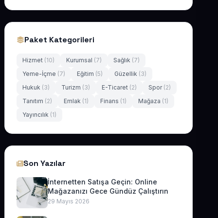
Paket Kategorileri
Hizmet
(10)
Kurumsal
(7)
Sağlık
(7)
Yeme-İçme
(7)
Eğitim
(5)
Güzellik
(3)
Hukuk
(3)
Turizm
(3)
E-Ticaret
(2)
Spor
(2)
Tanıtım
(2)
Emlak
(1)
Finans
(1)
Mağaza
(1)
Yayıncılık
(1)
Son Yazılar
İnternetten Satışa Geçin: Online
Mağazanızı Gece Gündüz Çalıştırın
29 Mayıs 2026