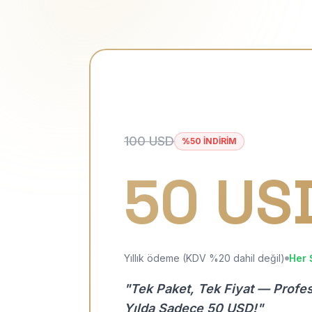
100 USD
%50 İNDİRİM
50 US
Yıllık ödeme (KDV %20 dahil değil)
Her 
"Tek Paket, Tek Fiyat — Profe
Yılda Sadece 50 USD!"