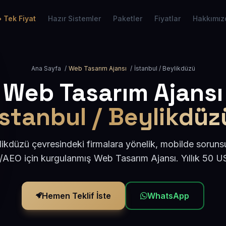
Tek Fiyat
Hazır Sistemler
Paketler
Fiyatlar
Hakkımız
Ana Sayfa
/
Web Tasarım Ajansı
/
İstanbul / Beylikdüzü
Web Tasarım Ajansı
İstanbul / Beylikdüz
likdüzü çevresindeki firmalara yönelik, mobilde soruns
/AEO için kurgulanmış Web Tasarım Ajansı. Yıllık 50 
Hemen Teklif İste
WhatsApp