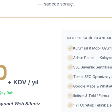
— sadece sonuç.
PAKETE DAHIL OLANLAR
Kurumsal & Mobil Uyuml
Admin Paneli — Kolayca
D
SSL Güvenlik Sertifikası
Temel SEO Optimizasyo
+ KDV / yıl
Google Maps & WhatsA
Şey Dahil
İletişim & Teklif Formu
syonel Web Siteniz
1 Yıl Ücretsiz Teknik D