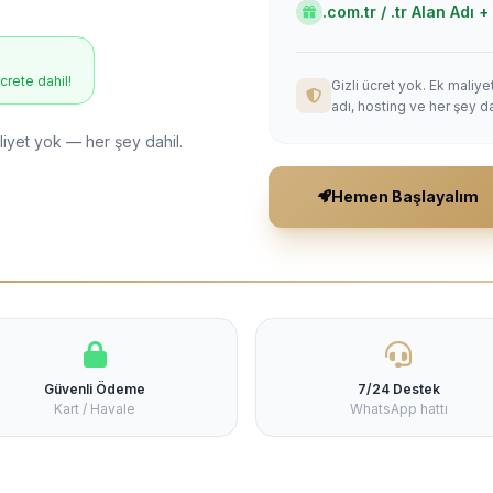
.com.tr / .tr Alan Adı
ücrete dahil!
Gizli ücret yok. Ek maliy
adı, hosting ve her şey da
liyet yok — her şey dahil.
Hemen Başlayalım
Güvenli Ödeme
7/24 Destek
Kart / Havale
WhatsApp hattı