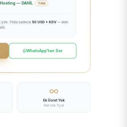
 + Hosting — DAHİL
Yıllık
et yok. Yılda sadece
50 USD + KDV
— alan
hil.
WhatsApp'tan Sor
Ek Ücret Yok
Net tek fiyat