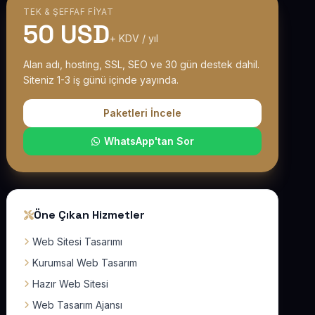
TEK & ŞEFFAF FIYAT
50 USD
+ KDV / yıl
Alan adı, hosting, SSL, SEO ve 30 gün destek dahil.
Siteniz 1-3 iş günü içinde yayında.
Paketleri İncele
WhatsApp'tan Sor
Öne Çıkan Hizmetler
Web Sitesi Tasarımı
Kurumsal Web Tasarım
Hazır Web Sitesi
Web Tasarım Ajansı