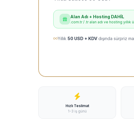
Alan Adı + Hosting DAHİL
.com.tr / .tr alan adı ve hosting yıllık 
Yıllık
50 USD + KDV
dışında sürpriz ma
Hızlı Teslimat
1-3 iş günü