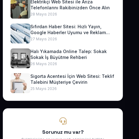
Elektrikçi Web Sitesi ile Arıza
Telefonlarını Rakibinizden Önce Alın
28 Mayıs 2026
Sıfırdan Haber Sitesi: Hızlı Yayın,
Google Haberler Uyumu ve Reklam
Geliri
27 Mayıs 2026
Halı Yıkamada Online Talep: Sokak
Sokak İş Büyütme Rehberi
26 Mayıs 2026
Sigorta Acentesi İçin Web Sitesi: Teklif
Talebini Müşteriye Çevirin
25 Mayıs 2026
Sorunuz mu var?