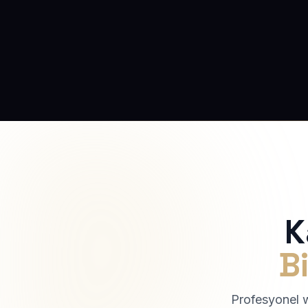
K
Bi
Profesyonel we