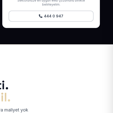
Sektörünüze en uygun web çözümünü birlikte
belirleyelim.
444 0 947
i.
il.
tra maliyet yok