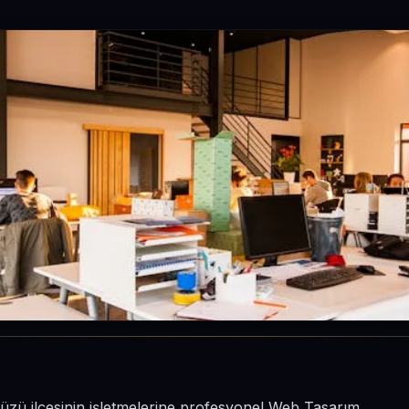
kdüzü ilçesinin işletmelerine profesyonel Web Tasarım