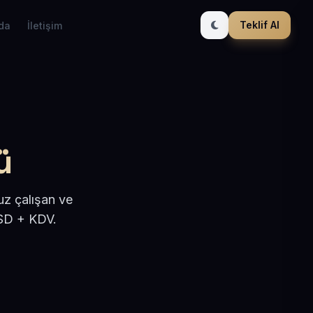
Teklif Al
da
İletişim
ü
uz çalışan ve
USD + KDV.