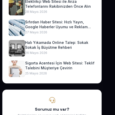
Elektrikçi Web Sitesi ile Arıza
Telefonlarını Rakibinizden Önce Alın
28 Mayıs 2026
Sıfırdan Haber Sitesi: Hızlı Yayın,
Google Haberler Uyumu ve Reklam
Geliri
27 Mayıs 2026
Halı Yıkamada Online Talep: Sokak
Sokak İş Büyütme Rehberi
26 Mayıs 2026
Sigorta Acentesi İçin Web Sitesi: Teklif
Talebini Müşteriye Çevirin
25 Mayıs 2026
Sorunuz mu var?