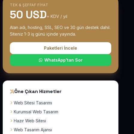
TEK & ŞEFFAF FIYAT
50 USD
+ KDV / yıl
Alan adı, hosting, SSL, SEO ve 30 gün destek dahil.
Siteniz 1-3 iş günü içinde yayında.
Paketleri İncele
WhatsApp'tan Sor
Öne Çıkan Hizmetler
Web Sitesi Tasarımı
Kurumsal Web Tasarım
Hazır Web Sitesi
Web Tasarım Ajansı