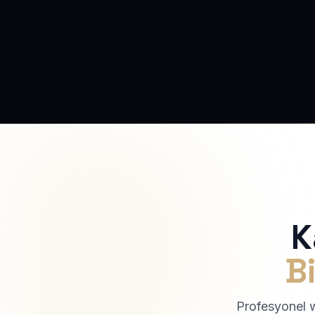
K
Bi
Profesyonel we