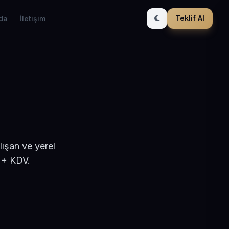
Teklif Al
da
İletişim
lışan ve yerel
 + KDV.