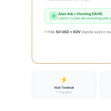
Alan Adı + Hosting DAHİL
.com.tr / .tr alan adı ve hosting yıllık 
Yıllık
50 USD + KDV
dışında sürpriz ma
Hızlı Teslimat
1-3 iş günü