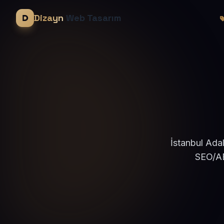
Dizayn
Web Tasarım
İstanbul Adal
SEO/AE