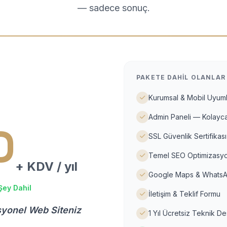
— sadece sonuç.
PAKETE DAHIL OLANLAR
Kurumsal & Mobil Uyuml
Admin Paneli — Kolayca
D
SSL Güvenlik Sertifikası
Temel SEO Optimizasyo
+ KDV / yıl
Google Maps & WhatsA
Şey Dahil
İletişim & Teklif Formu
syonel Web Siteniz
1 Yıl Ücretsiz Teknik D