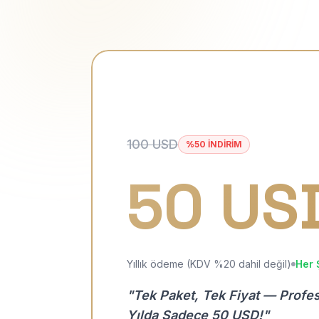
100 USD
%50 İNDİRİM
50 US
Yıllık ödeme (KDV %20 dahil değil)
Her 
"Tek Paket, Tek Fiyat — Profe
Yılda Sadece 50 USD!"