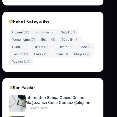
Paket Kategorileri
Hizmet
(10)
Kurumsal
(7)
Sağlık
(7)
Yeme-İçme
(7)
Eğitim
(5)
Güzellik
(3)
Hukuk
(3)
Turizm
(3)
E-Ticaret
(2)
Spor
(2)
Tanıtım
(2)
Emlak
(1)
Finans
(1)
Mağaza
(1)
Yayıncılık
(1)
Son Yazılar
İnternetten Satışa Geçin: Online
Mağazanızı Gece Gündüz Çalıştırın
29 Mayıs 2026