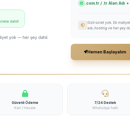
.com.tr / .tr Alan Adı
ücrete dahil!
Gizli ücret yok. Ek maliy
adı, hosting ve her şey da
liyet yok — her şey dahil.
Hemen Başlayalım
Güvenli Ödeme
7/24 Destek
Kart / Havale
WhatsApp hattı