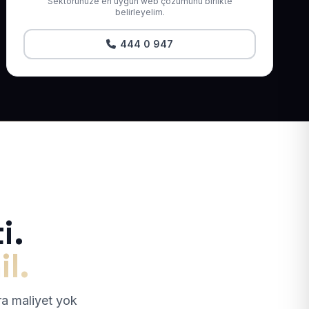
Sektörünüze en uygun web çözümünü birlikte
belirleyelim.
444 0 947
i.
il.
tra maliyet yok