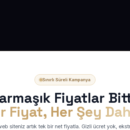
Sınırlı Süreli Kampanya
armaşık Fiyatlar Bitt
r Fiyat, Her Şey Dah
b siteniz artık tek bir net fiyatla. Gizli ücret yok, eks