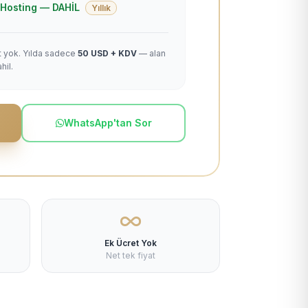
 + Hosting — DAHİL
Yıllık
et yok. Yılda sadece
50 USD + KDV
— alan
hil.
WhatsApp'tan Sor
Ek Ücret Yok
Net tek fiyat