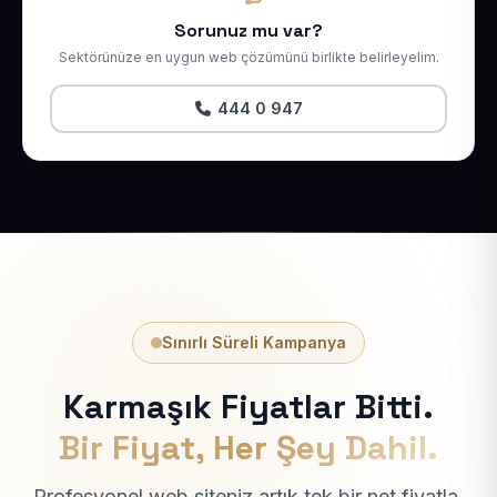
Sorunuz mu var?
Sektörünüze en uygun web çözümünü birlikte belirleyelim.
444 0 947
Sınırlı Süreli Kampanya
Karmaşık Fiyatlar Bitti.
Bir Fiyat, Her Şey Dahil.
Profesyonel web siteniz artık tek bir net fiyatla.