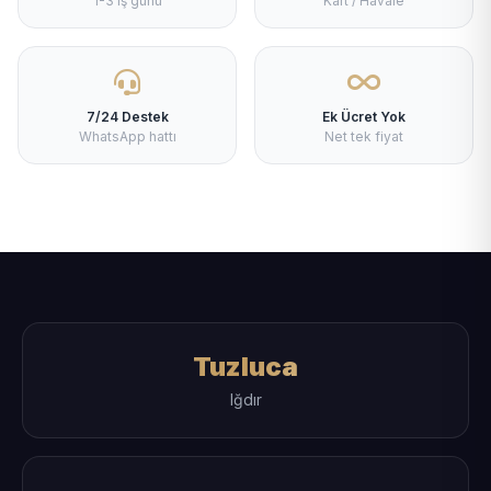
1-3 iş günü
Kart / Havale
7/24 Destek
Ek Ücret Yok
WhatsApp hattı
Net tek fiyat
Tuzluca
Iğdır