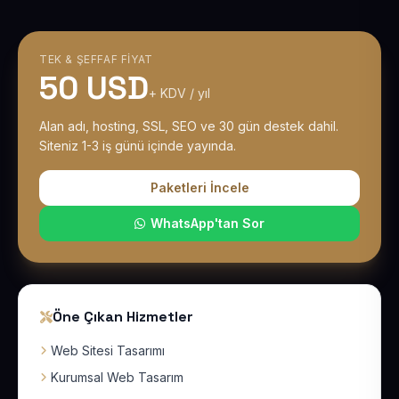
TEK & ŞEFFAF FIYAT
50 USD
+ KDV / yıl
Alan adı, hosting, SSL, SEO ve 30 gün destek dahil.
Siteniz 1-3 iş günü içinde yayında.
Paketleri İncele
WhatsApp'tan Sor
Öne Çıkan Hizmetler
Web Sitesi Tasarımı
Kurumsal Web Tasarım