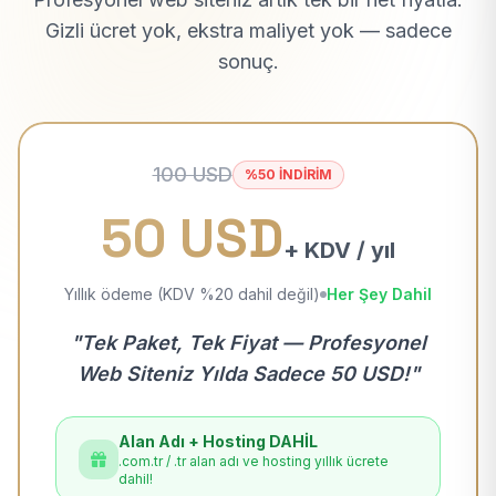
Gizli ücret yok, ekstra maliyet yok — sadece
sonuç.
100 USD
%50 İNDİRİM
50 USD
+ KDV / yıl
Yıllık ödeme (KDV %20 dahil değil)
Her Şey Dahil
"Tek Paket, Tek Fiyat — Profesyonel
Web Siteniz Yılda Sadece 50 USD!"
Alan Adı + Hosting DAHİL
.com.tr / .tr alan adı ve hosting yıllık ücrete
dahil!