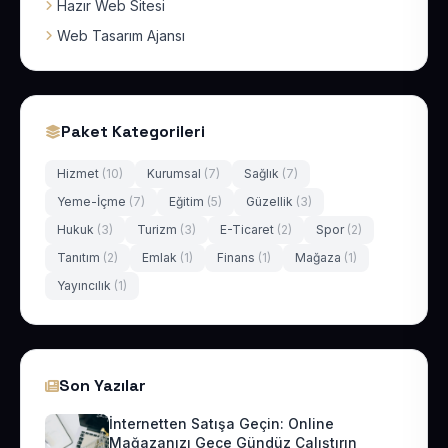
Hazır Web Sitesi
Web Tasarım Ajansı
Paket Kategorileri
Hizmet
(10)
Kurumsal
(7)
Sağlık
(7)
Yeme-İçme
(7)
Eğitim
(5)
Güzellik
(3)
Hukuk
(3)
Turizm
(3)
E-Ticaret
(2)
Spor
(2)
Tanıtım
(2)
Emlak
(1)
Finans
(1)
Mağaza
(1)
Yayıncılık
(1)
Son Yazılar
İnternetten Satışa Geçin: Online
Mağazanızı Gece Gündüz Çalıştırın