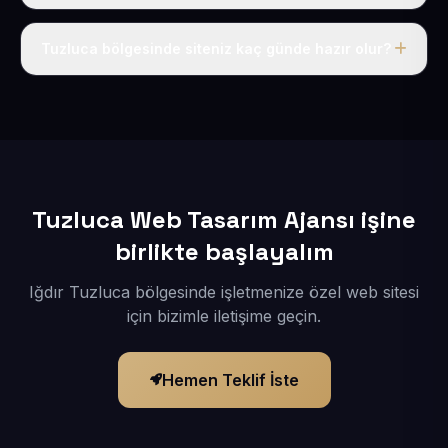
Tek fiyat uygulanır: yıllık 50 USD + KDV. Bu bedele alan
adı, hosting, SSL ve temel SEO da dahildir.
Tuzluca bölgesinde siteniz kaç günde hazır olur?
İçerikleriniz elimize geçtikten sonra siteniz 1-3 iş günü
içerisinde yayına alınır.
Tuzluca Web Tasarım Ajansı işine
birlikte başlayalım
Iğdır Tuzluca bölgesinde işletmenize özel web sitesi
için bizimle iletişime geçin.
Hemen Teklif İste