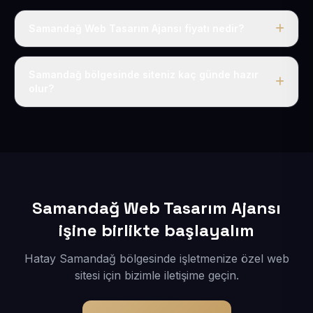
Samandağ Web Tasarım Ajansı fiyatı nedir?
Tek fiyat uygulanır: yıllık 50 USD + KDV. Bu bedele alan
adı, hosting, SSL ve temel SEO da dahildir.
Samandağ bölgesinde siteniz kaç günde hazır
olur?
İçerikleriniz elimize geçtikten sonra siteniz 1-3 iş günü
içerisinde yayına alınır.
Samandağ Web Tasarım Ajansı
işine birlikte başlayalım
Hatay Samandağ bölgesinde işletmenize özel web
sitesi için bizimle iletişime geçin.