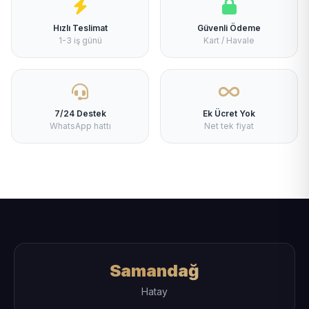
Hızlı Teslimat
Güvenli Ödeme
1-3 iş günü
Kart / Havale
7/24 Destek
Ek Ücret Yok
WhatsApp hattı
Net tek fiyat
Samandağ
Hatay