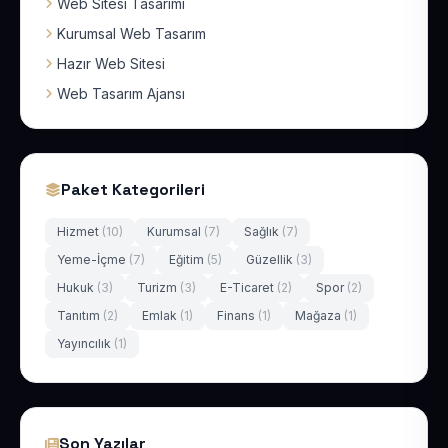
Web Sitesi Tasarımı
Kurumsal Web Tasarım
Hazır Web Sitesi
Web Tasarım Ajansı
Paket Kategorileri
Hizmet
(10)
Kurumsal
(7)
Sağlık
(7)
Yeme-İçme
(7)
Eğitim
(5)
Güzellik
(3)
Hukuk
(3)
Turizm
(3)
E-Ticaret
(2)
Spor
(2)
Tanıtım
(2)
Emlak
(1)
Finans
(1)
Mağaza
(1)
Yayıncılık
(1)
Son Yazılar