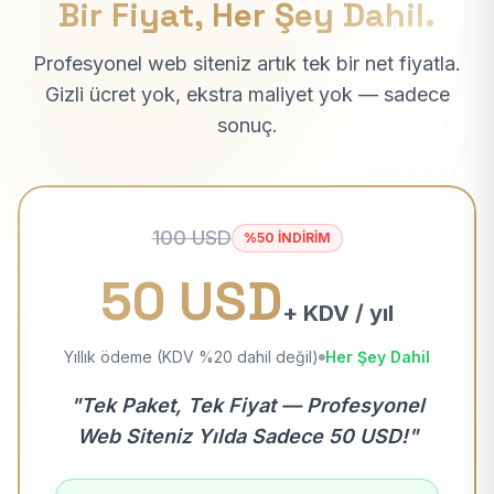
Bir Fiyat, Her Şey Dahil.
Profesyonel web siteniz artık tek bir net fiyatla.
Gizli ücret yok, ekstra maliyet yok — sadece
sonuç.
100 USD
%50 İNDİRİM
50 USD
+ KDV / yıl
Yıllık ödeme (KDV %20 dahil değil)
Her Şey Dahil
"Tek Paket, Tek Fiyat — Profesyonel
Web Siteniz Yılda Sadece 50 USD!"