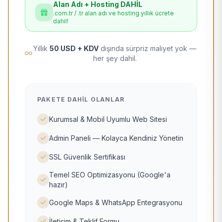
Alan Adı + Hosting DAHİL
.com.tr / .tr alan adı ve hosting yıllık ücrete
dahil!
Yıllık
50 USD + KDV
dışında sürpriz maliyet yok —
her şey dahil.
PAKETE DAHIL OLANLAR
Kurumsal & Mobil Uyumlu Web Sitesi
Admin Paneli — Kolayca Kendiniz Yönetin
SSL Güvenlik Sertifikası
Temel SEO Optimizasyonu (Google'a
hazır)
Google Maps & WhatsApp Entegrasyonu
İletişim & Teklif Formu