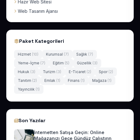
Hazır Web Sitesi
Web Tasarım Ajansı
Paket Kategorileri
Hizmet
(10)
Kurumsal
(7)
Sağlık
(7)
Yeme-İçme
(7)
Eğitim
(5)
Güzellik
(3)
Hukuk
(3)
Turizm
(3)
E-Ticaret
(2)
Spor
(2)
Tanıtım
(2)
Emlak
(1)
Finans
(1)
Mağaza
(1)
Yayıncılık
(1)
Son Yazılar
İnternetten Satışa Geçin: Online
Mağazanızı Gece Gündüz Çalıştırın