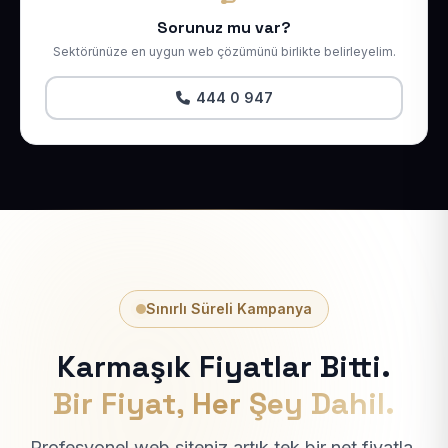
Sorunuz mu var?
Sektörünüze en uygun web çözümünü birlikte belirleyelim.
444 0 947
Sınırlı Süreli Kampanya
Karmaşık Fiyatlar Bitti.
Bir Fiyat, Her Şey Dahil.
Profesyonel web siteniz artık tek bir net fiyatla.