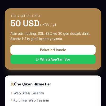
TEK & ŞEFFAF FIYAT
50 USD
+ KDV / yıl
Alan adı, hosting, SSL, SEO ve 30 gün destek dahil.
Siteniz 1-3 iş günü içinde yayında.
Paketleri İncele
WhatsApp'tan Sor
Öne Çıkan Hizmetler
Web Sitesi Tasarımı
Kurumsal Web Tasarım