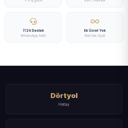
1-3 iş günü
Kart / Havale
7/24 Destek
Ek Ücret Yok
WhatsApp hattı
Net tek fiyat
Dörtyol
Hatay