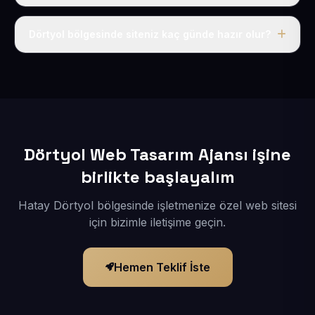
Tek fiyat uygulanır: yıllık 50 USD + KDV. Bu bedele alan
adı, hosting, SSL ve temel SEO da dahildir.
Dörtyol bölgesinde siteniz kaç günde hazır olur?
İçerikleriniz elimize geçtikten sonra siteniz 1-3 iş günü
içerisinde yayına alınır.
Dörtyol Web Tasarım Ajansı işine
birlikte başlayalım
Hatay Dörtyol bölgesinde işletmenize özel web sitesi
için bizimle iletişime geçin.
Hemen Teklif İste