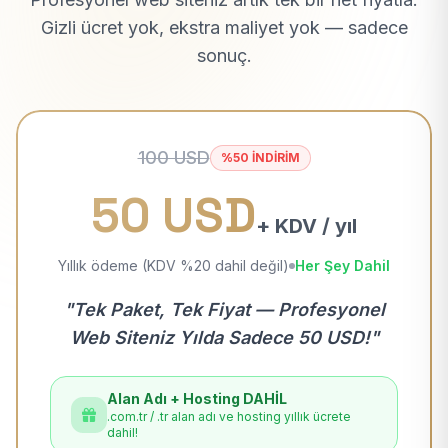
Gizli ücret yok, ekstra maliyet yok — sadece
sonuç.
100 USD
%50 İNDİRİM
50 USD
+ KDV / yıl
Yıllık ödeme (KDV %20 dahil değil)
Her Şey Dahil
"Tek Paket, Tek Fiyat — Profesyonel
Web Siteniz Yılda Sadece 50 USD!"
Alan Adı + Hosting DAHİL
.com.tr / .tr alan adı ve hosting yıllık ücrete
dahil!