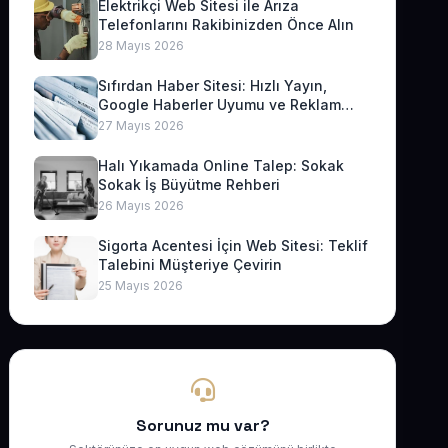
Elektrikçi Web Sitesi ile Arıza
Telefonlarını Rakibinizden Önce Alın
28 Mayıs 2026
Sıfırdan Haber Sitesi: Hızlı Yayın,
Google Haberler Uyumu ve Reklam
Geliri
27 Mayıs 2026
Halı Yıkamada Online Talep: Sokak
Sokak İş Büyütme Rehberi
26 Mayıs 2026
Sigorta Acentesi İçin Web Sitesi: Teklif
Talebini Müşteriye Çevirin
25 Mayıs 2026
Sorunuz mu var?