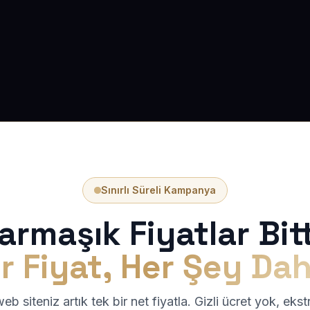
Sınırlı Süreli Kampanya
armaşık Fiyatlar Bitt
r Fiyat, Her Şey Dah
b siteniz artık tek bir net fiyatla. Gizli ücret yok, eks