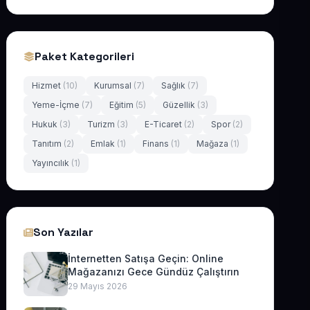
Paket Kategorileri
Hizmet
(10)
Kurumsal
(7)
Sağlık
(7)
Yeme-İçme
(7)
Eğitim
(5)
Güzellik
(3)
Hukuk
(3)
Turizm
(3)
E-Ticaret
(2)
Spor
(2)
Tanıtım
(2)
Emlak
(1)
Finans
(1)
Mağaza
(1)
Yayıncılık
(1)
Son Yazılar
İnternetten Satışa Geçin: Online
Mağazanızı Gece Gündüz Çalıştırın
29 Mayıs 2026