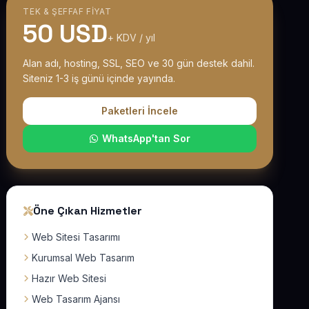
TEK & ŞEFFAF FIYAT
50 USD
+ KDV / yıl
Alan adı, hosting, SSL, SEO ve 30 gün destek dahil.
Siteniz 1-3 iş günü içinde yayında.
Paketleri İncele
WhatsApp'tan Sor
Öne Çıkan Hizmetler
Web Sitesi Tasarımı
Kurumsal Web Tasarım
Hazır Web Sitesi
Web Tasarım Ajansı