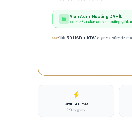
Alan Adı + Hosting DAHİL
.com.tr / .tr alan adı ve hosting yıllık 
Yıllık
50 USD + KDV
dışında sürpriz ma
Hızlı Teslimat
1-3 iş günü