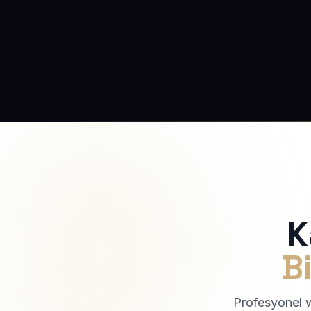
K
Bi
Profesyonel we