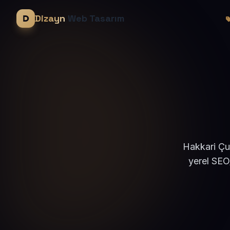
Dizayn
Web Tasarım
Hakkari Çu
yerel SEO