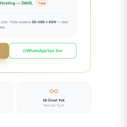
 + Hosting — DAHİL
Yıllık
et yok. Yılda sadece
50 USD + KDV
— alan
hil.
WhatsApp'tan Sor
Ek Ücret Yok
Net tek fiyat