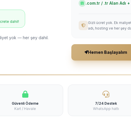
.com.tr / .tr Alan Adı
ücrete dahil!
Gizli ücret yok. Ek maliy
adı, hosting ve her şey da
liyet yok — her şey dahil.
Hemen Başlayalım
Güvenli Ödeme
7/24 Destek
Kart / Havale
WhatsApp hattı