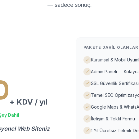
— sadece sonuç.
PAKETE DAHIL OLANLAR
Kurumsal & Mobil Uyuml
Admin Paneli — Kolayca
D
SSL Güvenlik Sertifikası
Temel SEO Optimizasyo
+ KDV / yıl
Google Maps & WhatsA
Şey Dahil
İletişim & Teklif Formu
syonel Web Siteniz
1 Yıl Ücretsiz Teknik D