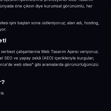
al dünyada öne çıksın diye kurumsal görünümlü, her
tesi işini baştan sona üstleniyoruz; alan adı, hosting,
yor.
eti
 serbest çalışanlarına Web Tasarım Ajansı veriyoruz.
l SEO ve yapay zekâ (AEO) içerikleriyle kurgular;
rca'de web sitesi” gibi aramalarda görünürlüğünüzü
r?
rik