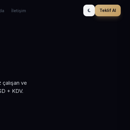
Teklif Al
da
İletişim
 çalışan ve
USD + KDV.