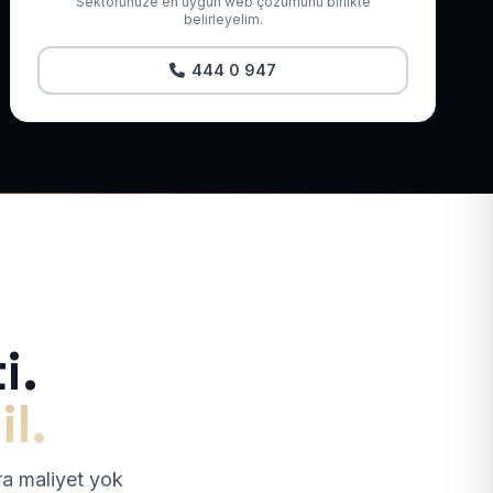
Sektörünüze en uygun web çözümünü birlikte
belirleyelim.
444 0 947
i.
il.
tra maliyet yok