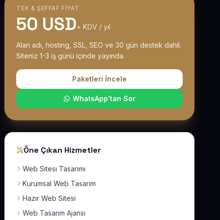
TEK & ŞEFFAF FIYAT
50 USD
+ KDV / yıl
Alan adı, hosting, SSL, SEO ve 30 gün destek dahil.
Siteniz 1-3 iş günü içinde yayında.
Paketleri İncele
WhatsApp'tan Sor
Öne Çıkan Hizmetler
Web Sitesi Tasarımı
Kurumsal Web Tasarım
Hazır Web Sitesi
Web Tasarım Ajansı