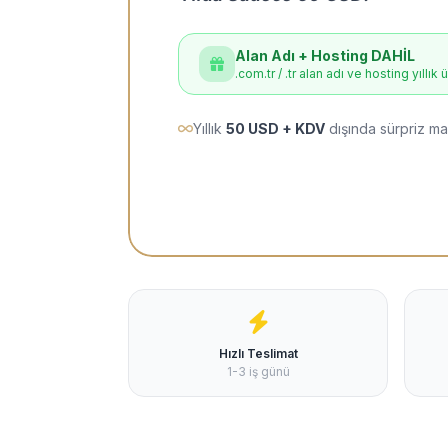
Alan Adı + Hosting DAHİL
.com.tr / .tr alan adı ve hosting yıllık 
Yıllık
50 USD + KDV
dışında sürpriz ma
Hızlı Teslimat
1-3 iş günü