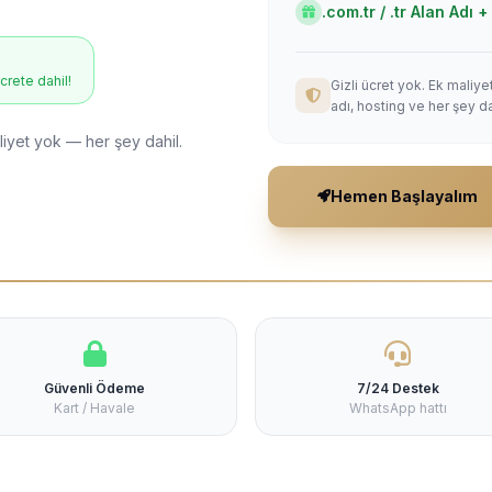
.com.tr / .tr Alan Adı
ücrete dahil!
Gizli ücret yok. Ek maliy
adı, hosting ve her şey da
liyet yok — her şey dahil.
Hemen Başlayalım
Güvenli Ödeme
7/24 Destek
Kart / Havale
WhatsApp hattı