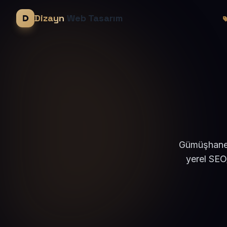
Dizayn
Web Tasarım
Gümüşhane Ş
yerel SEO