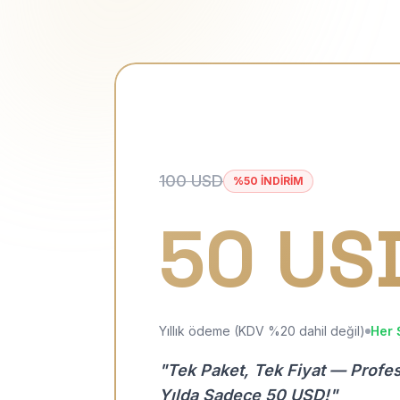
100 USD
%50 İNDİRİM
50 US
Yıllık ödeme (KDV %20 dahil değil)
Her 
"Tek Paket, Tek Fiyat — Profe
Yılda Sadece 50 USD!"