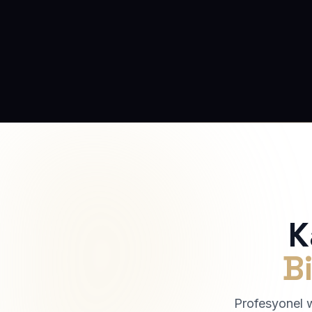
K
Bi
Profesyonel we