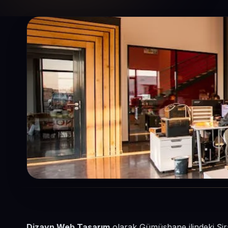
Dizayn Web Tasarım
olarak Gümüşhane ilindeki Şir