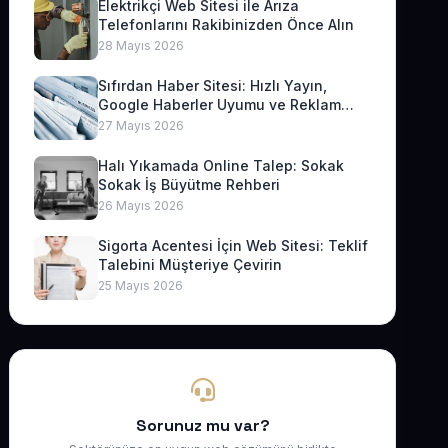
Elektrikçi Web Sitesi ile Arıza
Telefonlarını Rakibinizden Önce Alın
28 Mayıs 2026
Sıfırdan Haber Sitesi: Hızlı Yayın,
Google Haberler Uyumu ve Reklam
Geliri
27 Mayıs 2026
Halı Yıkamada Online Talep: Sokak
Sokak İş Büyütme Rehberi
26 Mayıs 2026
Sigorta Acentesi İçin Web Sitesi: Teklif
Talebini Müşteriye Çevirin
25 Mayıs 2026
Sorunuz mu var?