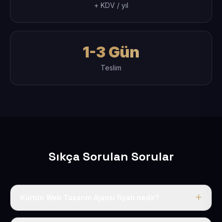
+ KDV / yıl
1-3 Gün
Teslim
Sıkça Sorulan Sorular
Kürtün Web Tasarım Ajansı fiyatı nedir?
Tek fiyat uygulanır: yıllık 50 USD + KDV. Bu bedele alan