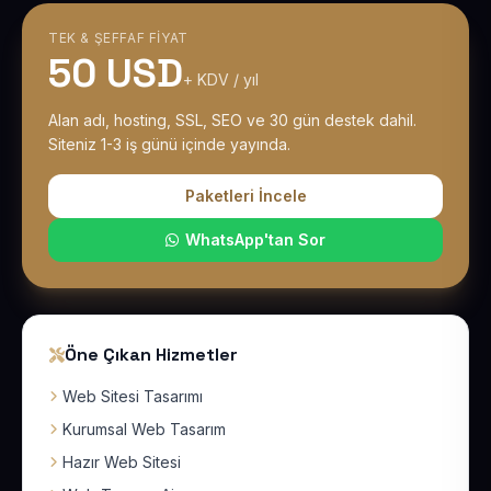
TEK & ŞEFFAF FIYAT
50 USD
+ KDV / yıl
Alan adı, hosting, SSL, SEO ve 30 gün destek dahil.
Siteniz 1-3 iş günü içinde yayında.
Paketleri İncele
WhatsApp'tan Sor
Öne Çıkan Hizmetler
Web Sitesi Tasarımı
Kurumsal Web Tasarım
Hazır Web Sitesi