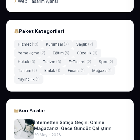
Web Tasarım Ajansı
Paket Kategorileri
Hizmet
(10)
Kurumsal
(7)
Sağlık
(7)
Yeme-İçme
(7)
Eğitim
(5)
Güzellik
(3)
Hukuk
(3)
Turizm
(3)
E-Ticaret
(2)
Spor
(2)
Tanıtım
(2)
Emlak
(1)
Finans
(1)
Mağaza
(1)
Yayıncılık
(1)
Son Yazılar
İnternetten Satışa Geçin: Online
Mağazanızı Gece Gündüz Çalıştırın
29 Mayıs 2026