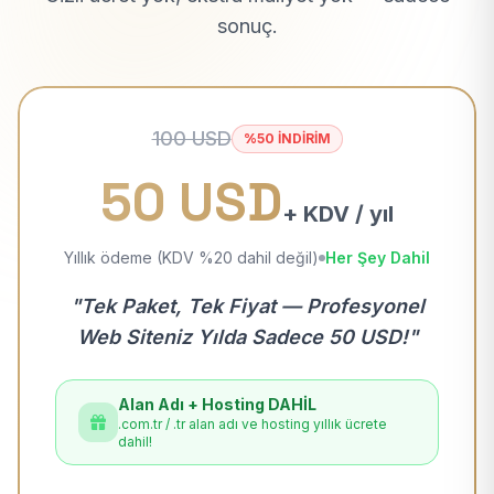
sonuç.
100 USD
%50 İNDİRİM
50 USD
+ KDV / yıl
Yıllık ödeme (KDV %20 dahil değil)
Her Şey Dahil
"Tek Paket, Tek Fiyat — Profesyonel
Web Siteniz Yılda Sadece 50 USD!"
Alan Adı + Hosting DAHİL
.com.tr / .tr alan adı ve hosting yıllık ücrete
dahil!