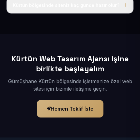
adı, hosting, SSL ve temel SEO da dahildir.
Kürtün bölgesinde siteniz kaç günde hazır olur?
İçerikleriniz elimize geçtikten sonra siteniz 1-3 iş günü
içerisinde yayına alınır.
Kürtün Web Tasarım Ajansı işine
birlikte başlayalım
Gümüşhane Kürtün bölgesinde işletmenize özel web
sitesi için bizimle iletişime geçin.
Hemen Teklif İste