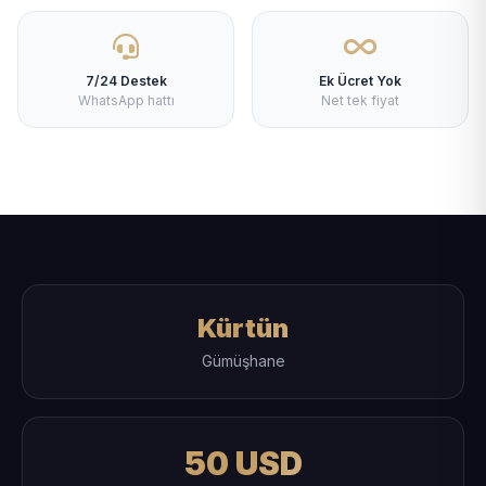
7/24 Destek
Ek Ücret Yok
WhatsApp hattı
Net tek fiyat
Kürtün
Gümüşhane
50 USD