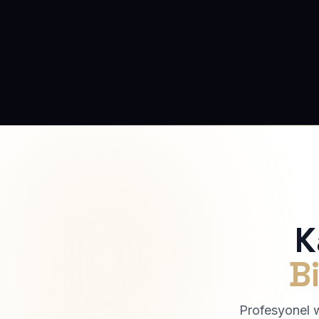
K
Bi
Profesyonel we