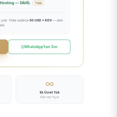
 + Hosting — DAHİL
Yıllık
et yok. Yılda sadece
50 USD + KDV
— alan
hil.
WhatsApp'tan Sor
Ek Ücret Yok
Net tek fiyat