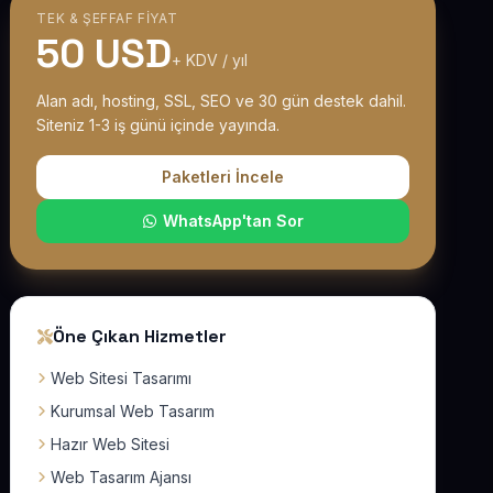
TEK & ŞEFFAF FIYAT
50 USD
+ KDV / yıl
Alan adı, hosting, SSL, SEO ve 30 gün destek dahil.
Siteniz 1-3 iş günü içinde yayında.
Paketleri İncele
WhatsApp'tan Sor
Öne Çıkan Hizmetler
Web Sitesi Tasarımı
Kurumsal Web Tasarım
Hazır Web Sitesi
Web Tasarım Ajansı