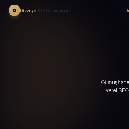
Dizayn
Web Tasarım
Gümüşhane K
yerel SEO