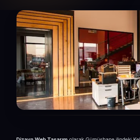
Dizayn Web Tasarım
olarak Gümüşhane ilindeki Kelk