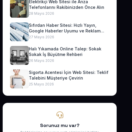
Elektrikçi Web Sitesi ile Arıza
Telefonlarını Rakibinizden Önce Alın
28 Mayıs 2026
Sıfırdan Haber Sitesi: Hızlı Yayın,
Google Haberler Uyumu ve Reklam
Geliri
27 Mayıs 2026
Halı Yıkamada Online Talep: Sokak
Sokak İş Büyütme Rehberi
26 Mayıs 2026
Sigorta Acentesi İçin Web Sitesi: Teklif
Talebini Müşteriye Çevirin
25 Mayıs 2026
Sorunuz mu var?