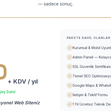
— sadece sonuç.
PAKETE DAHIL OLANLAR
Kurumsal & Mobil Uyuml
Admin Paneli — Kolayca
D
SSL Güvenlik Sertifikası
Temel SEO Optimizasyo
+ KDV / yıl
Google Maps & WhatsA
Şey Dahil
İletişim & Teklif Formu
syonel Web Siteniz
1 Yıl Ücretsiz Teknik D