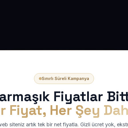
Sınırlı Süreli Kampanya
armaşık Fiyatlar Bitt
r Fiyat, Her Şey Dah
b siteniz artık tek bir net fiyatla. Gizli ücret yok, eks