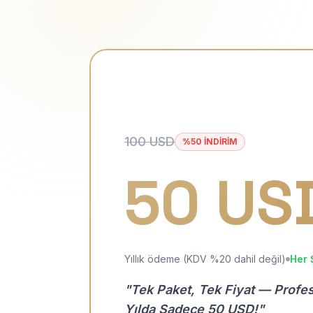
100 USD
%50 İNDİRİM
50 US
Yıllık ödeme (KDV %20 dahil değil)
Her 
"Tek Paket, Tek Fiyat — Profe
Yılda Sadece 50 USD!"