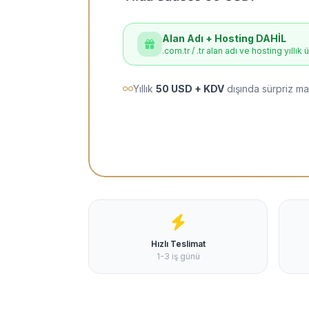
Alan Adı + Hosting DAHİL
.com.tr / .tr alan adı ve hosting yıllık 
Yıllık
50 USD + KDV
dışında sürpriz ma
Hızlı Teslimat
1-3 iş günü