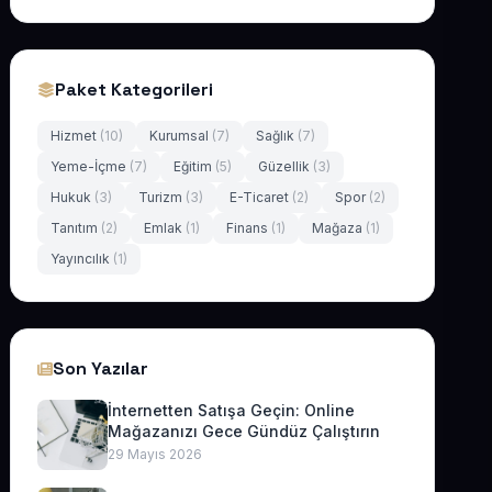
Paket Kategorileri
Hizmet
(10)
Kurumsal
(7)
Sağlık
(7)
Yeme-İçme
(7)
Eğitim
(5)
Güzellik
(3)
Hukuk
(3)
Turizm
(3)
E-Ticaret
(2)
Spor
(2)
Tanıtım
(2)
Emlak
(1)
Finans
(1)
Mağaza
(1)
Yayıncılık
(1)
Son Yazılar
İnternetten Satışa Geçin: Online
Mağazanızı Gece Gündüz Çalıştırın
29 Mayıs 2026