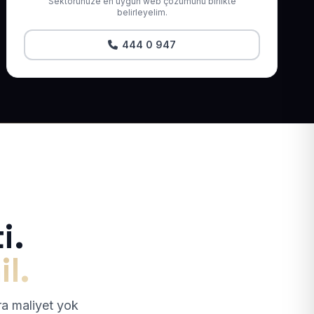
Sektörünüze en uygun web çözümünü birlikte
belirleyelim.
444 0 947
i.
il.
tra maliyet yok