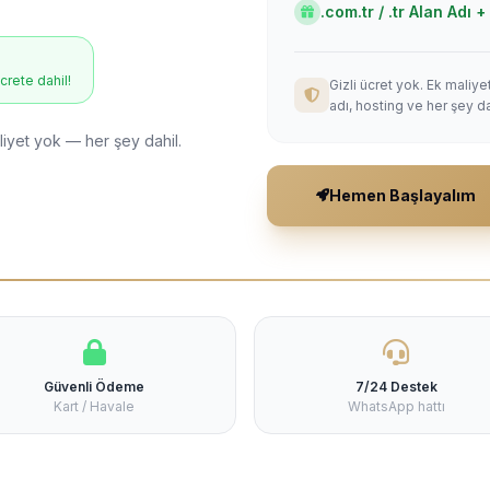
.com.tr / .tr Alan Adı
ücrete dahil!
Gizli ücret yok. Ek maliy
adı, hosting ve her şey da
liyet yok — her şey dahil.
Hemen Başlayalım
Güvenli Ödeme
7/24 Destek
Kart / Havale
WhatsApp hattı