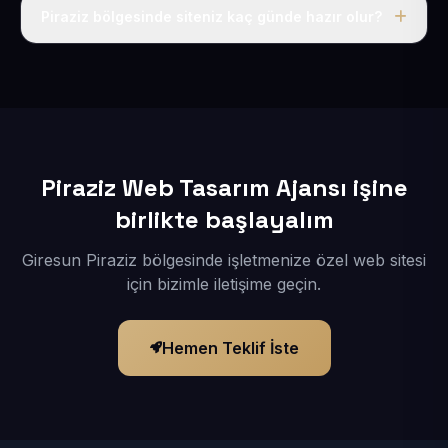
adı, hosting, SSL ve temel SEO da dahildir.
Piraziz bölgesinde siteniz kaç günde hazır olur?
İçerikleriniz elimize geçtikten sonra siteniz 1-3 iş günü
içerisinde yayına alınır.
Piraziz Web Tasarım Ajansı işine
birlikte başlayalım
Giresun Piraziz bölgesinde işletmenize özel web sitesi
için bizimle iletişime geçin.
Hemen Teklif İste