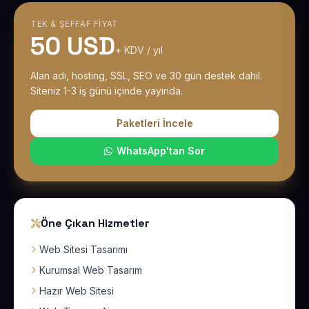
TEK & ŞEFFAF FIYAT
50 USD
+ KDV / yıl
Alan adı, hosting, SSL, SEO ve 30 gün destek dahil.
Siteniz 1-3 iş günü içinde yayında.
Paketleri İncele
WhatsApp'tan Sor
Öne Çıkan Hizmetler
Web Sitesi Tasarımı
Kurumsal Web Tasarım
Hazır Web Sitesi