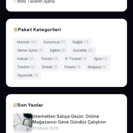
Web Tasarım Ajansı
Paket Kategorileri
Hizmet
(10)
Kurumsal
(7)
Sağlık
(7)
Yeme-İçme
(7)
Eğitim
(5)
Güzellik
(3)
Hukuk
(3)
Turizm
(3)
E-Ticaret
(2)
Spor
(2)
Tanıtım
(2)
Emlak
(1)
Finans
(1)
Mağaza
(1)
Yayıncılık
(1)
Son Yazılar
İnternetten Satışa Geçin: Online
Mağazanızı Gece Gündüz Çalıştırın
29 Mayıs 2026