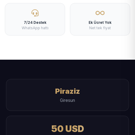
7/24 Destek
Ek Ücret Yok
WhatsApp hattı
Net tek fiyat
Piraziz
Giresun
50 USD