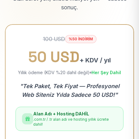
sonuç.
100 USD
%50 İNDİRİM
50 USD
+ KDV / yıl
Yıllık ödeme (KDV %20 dahil değil)
Her Şey Dahil
"Tek Paket, Tek Fiyat — Profesyonel
Web Siteniz Yılda Sadece 50 USD!"
Alan Adı + Hosting DAHİL
.com.tr / .tr alan adı ve hosting yıllık ücrete
dahil!