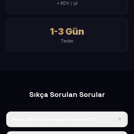
+ KDV / yıl
1-3 Gün
Teslim
Sıkça Sorulan Sorular
Piraziz Web Tasarım Ajansı fiyatı nedir?
Tek fiyat uygulanır: yıllık 50 USD + KDV. Bu bedele alan