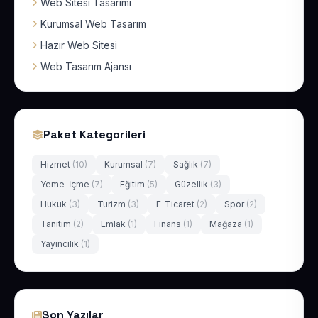
Web Sitesi Tasarımı
Kurumsal Web Tasarım
Hazır Web Sitesi
Web Tasarım Ajansı
Paket Kategorileri
Hizmet
(10)
Kurumsal
(7)
Sağlık
(7)
Yeme-İçme
(7)
Eğitim
(5)
Güzellik
(3)
Hukuk
(3)
Turizm
(3)
E-Ticaret
(2)
Spor
(2)
Tanıtım
(2)
Emlak
(1)
Finans
(1)
Mağaza
(1)
Yayıncılık
(1)
Son Yazılar