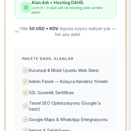
Alan Adı + Hosting DAHİL
.com.tr / .tr alan adı ve hosting yıllık ücrete
dahil!
Yıllık
50 USD + KDV
dışında sürpriz maliyet yok —
her şey dahil.
PAKETE DAHIL OLANLAR
Kurumsal & Mobil Uyumlu Web Sitesi
Admin Paneli — Kolayca Kendiniz Yönetin
SSL Güvenlik Sertifikası
Temel SEO Optimizasyonu (Google'a
hazır)
Google Maps & WhatsApp Entegrasyonu
İletişim & Teklif Formu