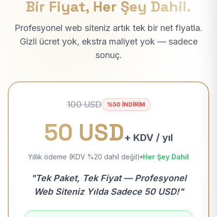
Bir Fiyat, Her Şey Dahil.
Profesyonel web siteniz artık tek bir net fiyatla.
Gizli ücret yok, ekstra maliyet yok — sadece
sonuç.
100 USD
%50 İNDİRİM
50 USD
+ KDV / yıl
Yıllık ödeme (KDV %20 dahil değil)
Her Şey Dahil
"Tek Paket, Tek Fiyat — Profesyonel
Web Siteniz Yılda Sadece 50 USD!"