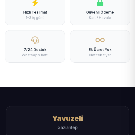
Hızlı Teslimat
Güvenli Ödeme
1-3 iş günü
Kart / Havale
7/24 Destek
Ek Ücret Yok
WhatsApp hattı
Net tek fiyat
Yavuzeli
Gaziantep