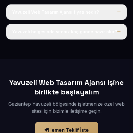
Yavuzeli Web Tasarım Ajansı fiyatı nedir?
Tek fiyat uygulanır: yıllık 50 USD + KDV. Bu bedele alan
adı, hosting, SSL ve temel SEO da dahildir.
Yavuzeli bölgesinde siteniz kaç günde hazır olur?
İçerikleriniz elimize geçtikten sonra siteniz 1-3 iş günü
içerisinde yayına alınır.
Yavuzeli Web Tasarım Ajansı işine
birlikte başlayalım
Gaziantep Yavuzeli bölgesinde işletmenize özel web
sitesi için bizimle iletişime geçin.
Hemen Teklif İste