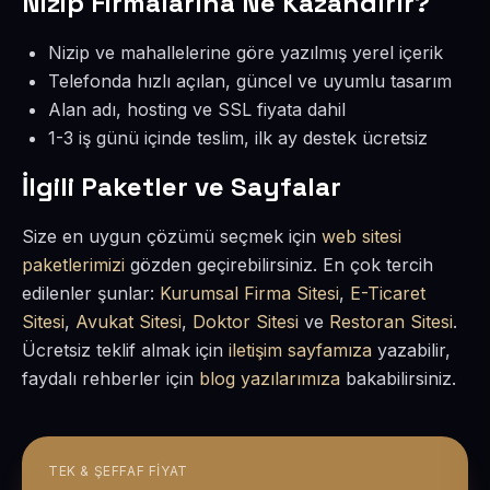
Nizip Firmalarına Ne Kazandırır?
Nizip ve mahallelerine göre yazılmış yerel içerik
Telefonda hızlı açılan, güncel ve uyumlu tasarım
Alan adı, hosting ve SSL fiyata dahil
1-3 iş günü içinde teslim, ilk ay destek ücretsiz
İlgili Paketler ve Sayfalar
Size en uygun çözümü seçmek için
web sitesi
paketlerimizi
gözden geçirebilirsiniz. En çok tercih
edilenler şunlar:
Kurumsal Firma Sitesi
,
E-Ticaret
Sitesi
,
Avukat Sitesi
,
Doktor Sitesi
ve
Restoran Sitesi
.
Ücretsiz teklif almak için
iletişim sayfamıza
yazabilir,
faydalı rehberler için
blog yazılarımıza
bakabilirsiniz.
TEK & ŞEFFAF FIYAT