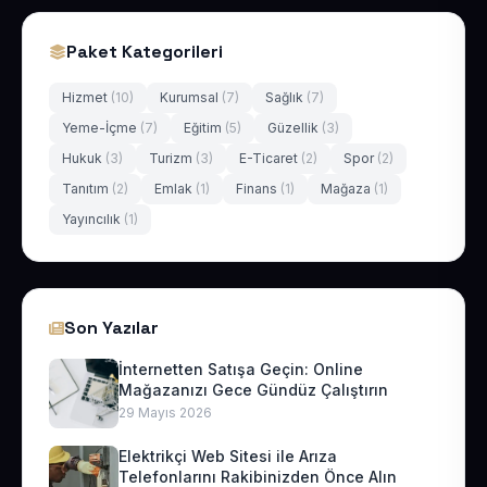
Paket Kategorileri
Hizmet
(10)
Kurumsal
(7)
Sağlık
(7)
Yeme-İçme
(7)
Eğitim
(5)
Güzellik
(3)
Hukuk
(3)
Turizm
(3)
E-Ticaret
(2)
Spor
(2)
Tanıtım
(2)
Emlak
(1)
Finans
(1)
Mağaza
(1)
Yayıncılık
(1)
Son Yazılar
İnternetten Satışa Geçin: Online
Mağazanızı Gece Gündüz Çalıştırın
29 Mayıs 2026
Elektrikçi Web Sitesi ile Arıza
Telefonlarını Rakibinizden Önce Alın