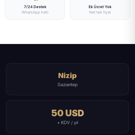
7/24 Destek
Ek Ücret Yok
WhatsApp hattı
Net tek fiyat
Nizip
Gaziantep
50 USD
+ KDV / yıl