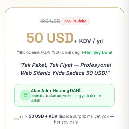
100 USD
%50 İNDİRİM
50 USD
+ KDV / yıl
Yıllık ödeme (KDV %20 dahil değil)
Her Şey Dahil
"Tek Paket, Tek Fiyat — Profesyonel
Web Siteniz Yılda Sadece 50 USD!"
Alan Adı + Hosting DAHİL
.com.tr / .tr alan adı ve hosting yıllık ücrete
dahil!
Yıllık
50 USD + KDV
dışında sürpriz maliyet yok —
her şey dahil.