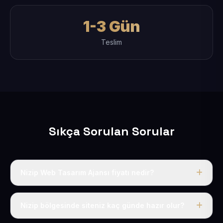
1-3 Gün
Teslim
Sıkça Sorulan Sorular
Nizip Web Tasarım Ajansı fiyatı nedir?
Tek fiyat uygulanır: yıllık 50 USD + KDV. Bu bedele alan
adı, hosting, SSL ve temel SEO da dahildir.
Nizip bölgesinde siteniz kaç günde hazır olur?