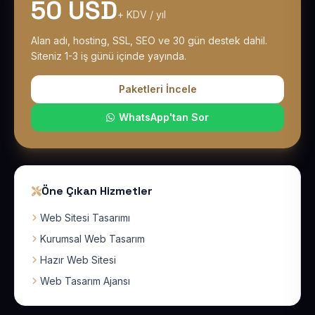
50 USD
+ KDV / yıl
Alan adı, hosting, SSL, SEO ve 30 gün destek dahil.
Siteniz 1-3 iş günü içinde yayında.
Paketleri İncele
WhatsApp'tan Sor
Öne Çıkan Hizmetler
Web Sitesi Tasarımı
Kurumsal Web Tasarım
Hazır Web Sitesi
Web Tasarım Ajansı