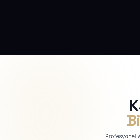
K
Bi
Profesyonel we