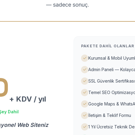
— sadece sonuç.
PAKETE DAHIL OLANLAR
Kurumsal & Mobil Uyuml
Admin Paneli — Kolayca
D
SSL Güvenlik Sertifikası
Temel SEO Optimizasyo
+ KDV / yıl
Google Maps & WhatsA
Şey Dahil
İletişim & Teklif Formu
syonel Web Siteniz
1 Yıl Ücretsiz Teknik D