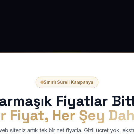
Sınırlı Süreli Kampanya
armaşık Fiyatlar Bitt
r Fiyat, Her Şey Dah
b siteniz artık tek bir net fiyatla. Gizli ücret yok, eks