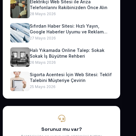
Elektrikçi Web Sitesi ile Arıza
Telefonlarını Rakibinizden Önce Alın
28 Mayıs 2026
Sıfırdan Haber Sitesi: Hızlı Yayın,
Google Haberler Uyumu ve Reklam
Geliri
27 Mayıs 2026
Halı Yıkamada Online Talep: Sokak
Sokak İş Büyütme Rehberi
26 Mayıs 2026
Sigorta Acentesi İçin Web Sitesi: Teklif
Talebini Müşteriye Çevirin
25 Mayıs 2026
Sorunuz mu var?