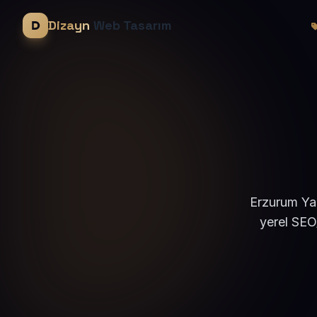
Dizayn
Web Tasarım
Erzurum Yak
yerel SEO