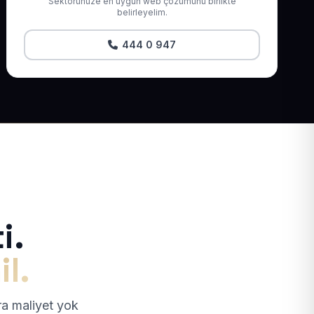
Sektörünüze en uygun web çözümünü birlikte
belirleyelim.
444 0 947
i.
il.
tra maliyet yok