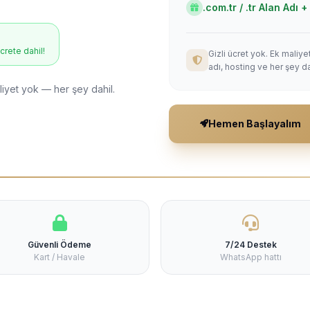
.com.tr / .tr Alan Adı
ücrete dahil!
Gizli ücret yok. Ek maliy
adı, hosting ve her şey da
liyet yok — her şey dahil.
Hemen Başlayalım
Güvenli Ödeme
7/24 Destek
Kart / Havale
WhatsApp hattı