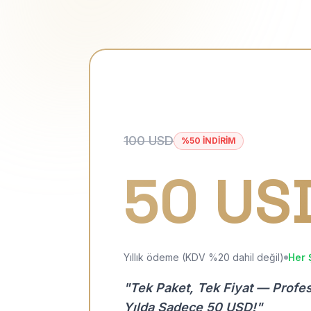
100 USD
%50 İNDİRİM
50 US
Yıllık ödeme (KDV %20 dahil değil)
Her 
"Tek Paket, Tek Fiyat — Profe
Yılda Sadece 50 USD!"