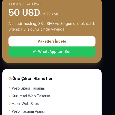
TEK & ŞEFFAF FIYAT
50 USD
+ KDV / yıl
Alan adı, hosting, SSL, SEO ve 30 gün destek dahil.
Siteniz 1-3 iş günü içinde yayında.
Paketleri İncele
WhatsApp'tan Sor
Öne Çıkan Hizmetler
Web Sitesi Tasarımı
Kurumsal Web Tasarım
Hazır Web Sitesi
Web Tasarım Ajansı