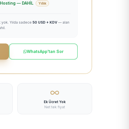
 + Hosting — DAHİL
Yıllık
et yok. Yılda sadece
50 USD + KDV
— alan
hil.
WhatsApp'tan Sor
Ek Ücret Yok
Net tek fiyat