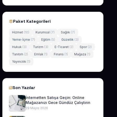
Paket Kategorileri
Hizmet
(10)
Kurumsal
(7)
Sağlık
(7)
Yeme-İçme
(7)
Eğitim
(5)
Güzellik
(3)
Hukuk
(3)
Turizm
(3)
E-Ticaret
(2)
Spor
(2)
Tanıtım
(2)
Emlak
(1)
Finans
(1)
Mağaza
(1)
Yayıncılık
(1)
Son Yazılar
İnternetten Satışa Geçin: Online
Mağazanızı Gece Gündüz Çalıştırın
29 Mayıs 2026