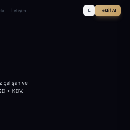
Teklif Al
da
İletişim
z çalışan ve
USD + KDV.