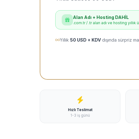
Alan Adı + Hosting DAHİL
.com.tr / .tr alan adı ve hosting yıllık 
Yıllık
50 USD + KDV
dışında sürpriz ma
Hızlı Teslimat
1-3 iş günü