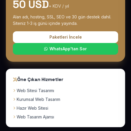
50 USD
+ KDV / yıl
Alan adı, hosting, SSL, SEO ve 30 gün destek dahil.
Siteniz 1-3 iş günü içinde yayında.
Paketleri İncele
WhatsApp'tan Sor
Öne Çıkan Hizmetler
Web Sitesi Tasarımı
Kurumsal Web Tasarım
Hazır Web Sitesi
Web Tasarım Ajansı