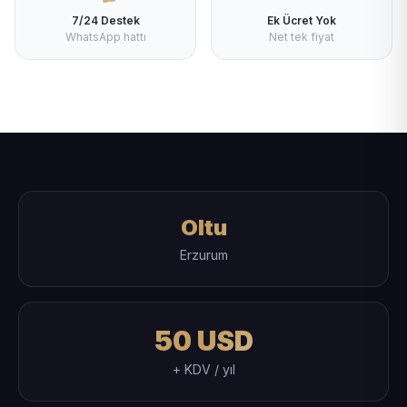
7/24 Destek
Ek Ücret Yok
WhatsApp hattı
Net tek fiyat
Oltu
Erzurum
50 USD
+ KDV / yıl