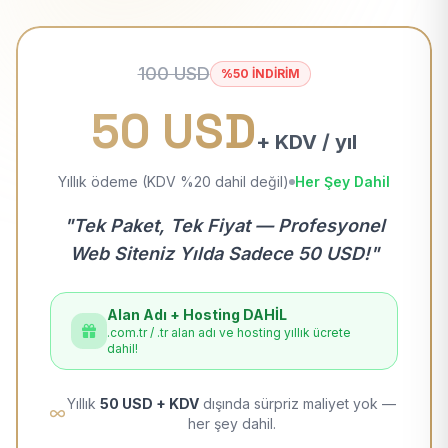
100 USD
%50 İNDİRİM
50 USD
+ KDV / yıl
Yıllık ödeme (KDV %20 dahil değil)
Her Şey Dahil
"Tek Paket, Tek Fiyat — Profesyonel
Web Siteniz Yılda Sadece 50 USD!"
Alan Adı + Hosting DAHİL
.com.tr / .tr alan adı ve hosting yıllık ücrete
dahil!
Yıllık
50 USD + KDV
dışında sürpriz maliyet yok —
her şey dahil.