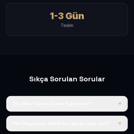
1-3 Gün
Teslim
Sıkça Sorulan Sorular
Oltu Web Tasarım Ajansı fiyatı nedir?
Tek fiyat uygulanır: yıllık 50 USD + KDV. Bu bedele alan
adı, hosting, SSL ve temel SEO da dahildir.
Oltu bölgesinde siteniz kaç günde hazır olur?