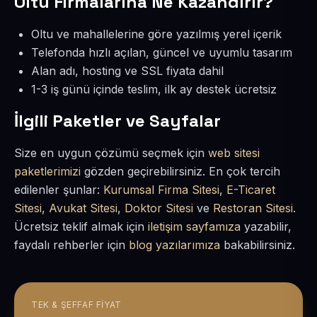
Oltu Firmalarına Ne Kazandırır?
Oltu ve mahallelerine göre yazılmış yerel içerik
Telefonda hızlı açılan, güncel ve uyumlu tasarım
Alan adı, hosting ve SSL fiyata dahil
1-3 iş günü içinde teslim, ilk ay destek ücretsiz
İlgili Paketler ve Sayfalar
Size en uygun çözümü seçmek için
web sitesi
paketlerimizi
gözden geçirebilirsiniz. En çok tercih
edilenler şunlar:
Kurumsal Firma Sitesi
,
E-Ticaret
Sitesi
,
Avukat Sitesi
,
Doktor Sitesi
ve
Restoran Sitesi
.
Ücretsiz teklif almak için
iletişim sayfamıza
yazabilir,
faydalı rehberler için
blog yazılarımıza
bakabilirsiniz.
TEK & ŞEFFAF FIYAT