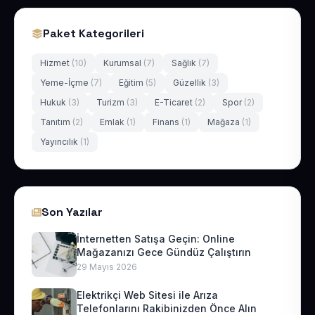
Paket Kategorileri
Hizmet
(10)
Kurumsal
(7)
Sağlık
(7)
Yeme-İçme
(7)
Eğitim
(5)
Güzellik
(3)
Hukuk
(3)
Turizm
(3)
E-Ticaret
(2)
Spor
(2)
Tanıtım
(2)
Emlak
(1)
Finans
(1)
Mağaza
(1)
Yayıncılık
(1)
Son Yazılar
İnternetten Satışa Geçin: Online
Mağazanızı Gece Gündüz Çalıştırın
29 Mayıs 2026
Elektrikçi Web Sitesi ile Arıza
Telefonlarını Rakibinizden Önce Alın