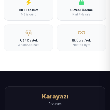
Hızlı Teslimat
Güvenli Ödeme
1-3 iş günü
Kart / Havale
7/24 Destek
Ek Ücret Yok
WhatsApp hattı
Net tek fiyat
Karayazı
Erzurum