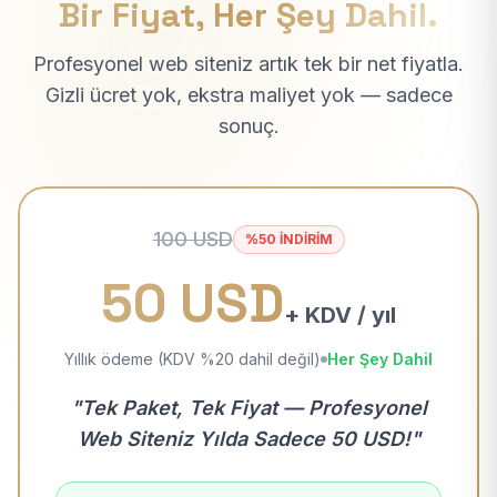
Bir Fiyat, Her Şey Dahil.
Profesyonel web siteniz artık tek bir net fiyatla.
Gizli ücret yok, ekstra maliyet yok — sadece
sonuç.
100 USD
%50 İNDİRİM
50 USD
+ KDV / yıl
Yıllık ödeme (KDV %20 dahil değil)
Her Şey Dahil
"Tek Paket, Tek Fiyat — Profesyonel
Web Siteniz Yılda Sadece 50 USD!"