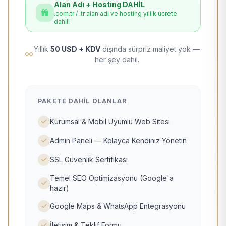
Alan Adı + Hosting DAHİL
.com.tr / .tr alan adı ve hosting yıllık ücrete
dahil!
Yıllık
50 USD + KDV
dışında sürpriz maliyet yok —
her şey dahil.
PAKETE DAHIL OLANLAR
Kurumsal & Mobil Uyumlu Web Sitesi
Admin Paneli — Kolayca Kendiniz Yönetin
SSL Güvenlik Sertifikası
Temel SEO Optimizasyonu (Google'a
hazır)
Google Maps & WhatsApp Entegrasyonu
İletişim & Teklif Formu