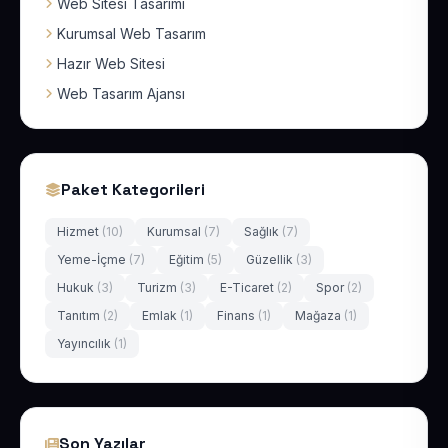
Web Sitesi Tasarımı
Kurumsal Web Tasarım
Hazır Web Sitesi
Web Tasarım Ajansı
Paket Kategorileri
Hizmet
(10)
Kurumsal
(7)
Sağlık
(7)
Yeme-İçme
(7)
Eğitim
(5)
Güzellik
(3)
Hukuk
(3)
Turizm
(3)
E-Ticaret
(2)
Spor
(2)
Tanıtım
(2)
Emlak
(1)
Finans
(1)
Mağaza
(1)
Yayıncılık
(1)
Son Yazılar