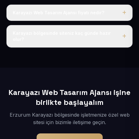
Karayazı Web Tasarım Ajansı fiyatı nedir?
Tek fiyat uygulanır: yıllık 50 USD + KDV. Bu bedele alan
adı, hosting, SSL ve temel SEO da dahildir.
Karayazı bölgesinde siteniz kaç günde hazır
olur?
İçerikleriniz elimize geçtikten sonra siteniz 1-3 iş günü
içerisinde yayına alınır.
Karayazı Web Tasarım Ajansı işine
birlikte başlayalım
Erzurum Karayazı bölgesinde işletmenize özel web
sitesi için bizimle iletişime geçin.