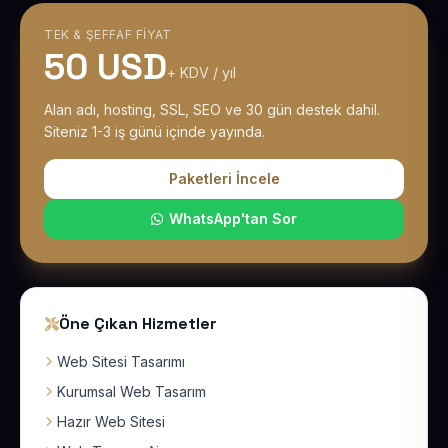
TEK & ŞEFFAF FIYAT
50 USD
+ KDV / yıl
Alan adı, hosting, SSL, SEO ve 30 gün destek dahil.
Siteniz 1-3 iş günü içinde yayında.
Paketleri İncele
WhatsApp'tan Sor
Öne Çıkan Hizmetler
Web Sitesi Tasarımı
Kurumsal Web Tasarım
Hazır Web Sitesi