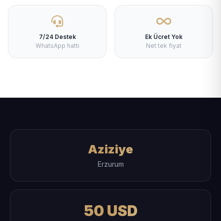
7/24 Destek
Ek Ücret Yok
WhatsApp hattı
Net tek fiyat
Aziziye
Erzurum
50 USD