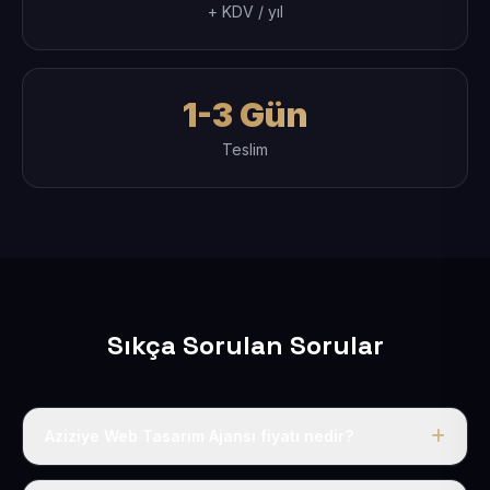
+ KDV / yıl
1-3 Gün
Teslim
Sıkça Sorulan Sorular
Aziziye Web Tasarım Ajansı fiyatı nedir?
Tek fiyat uygulanır: yıllık 50 USD + KDV. Bu bedele alan