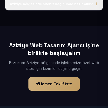
adı, hosting, SSL ve temel SEO da dahildir.
Aziziye bölgesinde siteniz kaç günde hazır olur?
İçerikleriniz elimize geçtikten sonra siteniz 1-3 iş günü
içerisinde yayına alınır.
Aziziye Web Tasarım Ajansı işine
birlikte başlayalım
Erzurum Aziziye bölgesinde işletmenize özel web
sitesi için bizimle iletişime geçin.
Hemen Teklif İste