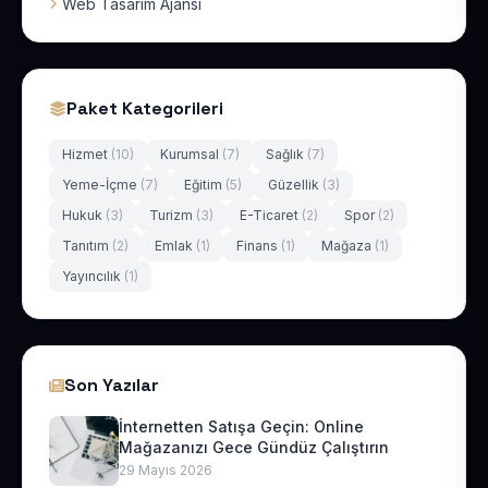
Web Tasarım Ajansı
Paket Kategorileri
Hizmet
(10)
Kurumsal
(7)
Sağlık
(7)
Yeme-İçme
(7)
Eğitim
(5)
Güzellik
(3)
Hukuk
(3)
Turizm
(3)
E-Ticaret
(2)
Spor
(2)
Tanıtım
(2)
Emlak
(1)
Finans
(1)
Mağaza
(1)
Yayıncılık
(1)
Son Yazılar
İnternetten Satışa Geçin: Online
Mağazanızı Gece Gündüz Çalıştırın
29 Mayıs 2026