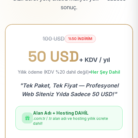
sonuç.
100 USD
%50 İNDİRİM
50 USD
+ KDV / yıl
Yıllık ödeme (KDV %20 dahil değil)
Her Şey Dahil
"Tek Paket, Tek Fiyat — Profesyonel
Web Siteniz Yılda Sadece 50 USD!"
Alan Adı + Hosting DAHİL
.com.tr / .tr alan adı ve hosting yıllık ücrete
dahil!