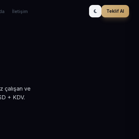
Teklif Al
da
İletişim
z çalışan ve
USD + KDV.