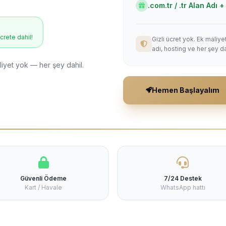
.com.tr / .tr Alan Adı
ücrete dahil!
Gizli ücret yok. Ek maliy
adı, hosting ve her şey da
liyet yok — her şey dahil.
Hemen Başlayalım
Güvenli Ödeme
7/24 Destek
Kart / Havale
WhatsApp hattı