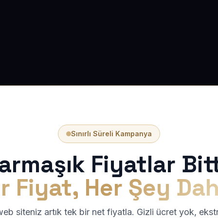
Sınırlı Süreli Kampanya
armaşık Fiyatlar Bitt
r Fiyat, Her Şey Dah
b siteniz artık tek bir net fiyatla. Gizli ücret yok, eks