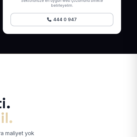
Sektörünüze en uygun web çözümünü birlikte
belirleyelim.
444 0 947
i.
il.
tra maliyet yok