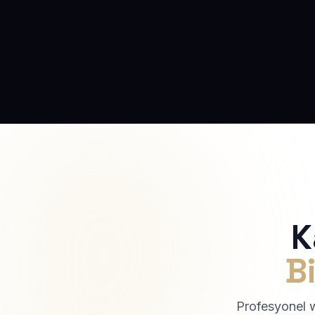
K
Bi
Profesyonel we