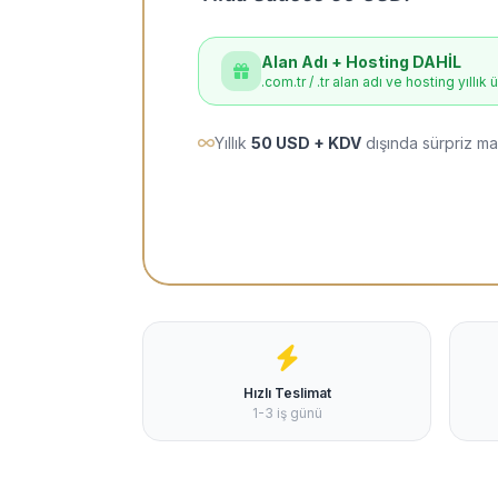
Alan Adı + Hosting DAHİL
.com.tr / .tr alan adı ve hosting yıllık 
Yıllık
50 USD + KDV
dışında sürpriz ma
Hızlı Teslimat
1-3 iş günü