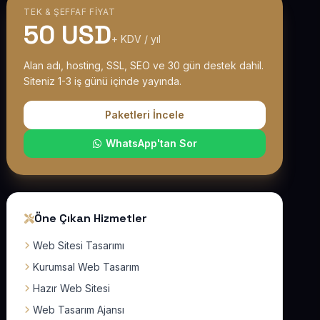
TEK & ŞEFFAF FIYAT
50 USD
+ KDV / yıl
Alan adı, hosting, SSL, SEO ve 30 gün destek dahil.
Siteniz 1-3 iş günü içinde yayında.
Paketleri İncele
WhatsApp'tan Sor
Öne Çıkan Hizmetler
Web Sitesi Tasarımı
Kurumsal Web Tasarım
Hazır Web Sitesi
Web Tasarım Ajansı