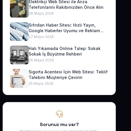
Elektrikçi Web Sitesi ile Arıza
Telefonlarını Rakibinizden Önce Alın
28 Mayıs 2026
Sıfırdan Haber Sitesi: Hızlı Yayın,
Google Haberler Uyumu ve Reklam
Geliri
27 Mayıs 2026
Halı Yıkamada Online Talep: Sokak
Sokak İş Büyütme Rehberi
26 Mayıs 2026
Sigorta Acentesi İçin Web Sitesi: Teklif
Talebini Müşteriye Çevirin
25 Mayıs 2026
Sorunuz mu var?