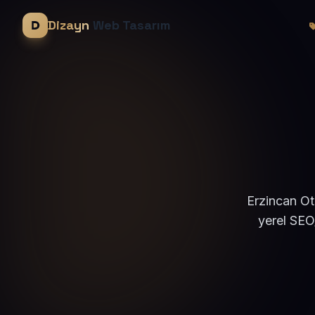
Dizayn
Web Tasarım
Erzincan Ot
yerel SEO