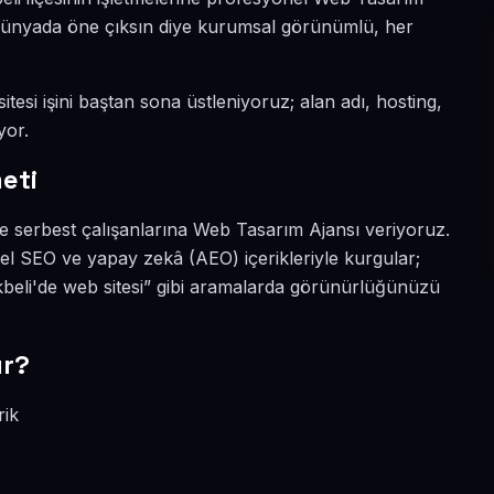
tal dünyada öne çıksın diye kurumsal görünümlü, her
itesi işini baştan sona üstleniyoruz; alan adı, hosting,
yor.
eti
ve serbest çalışanlarına Web Tasarım Ajansı veriyoruz.
rel SEO ve yapay zekâ (AEO) içerikleriyle kurgular;
kbeli'de web sitesi” gibi aramalarda görünürlüğünüzü
ır?
rik