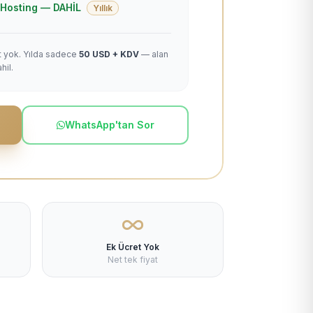
 + Hosting — DAHİL
Yıllık
et yok. Yılda sadece
50 USD + KDV
— alan
hil.
WhatsApp'tan Sor
Ek Ücret Yok
Net tek fiyat