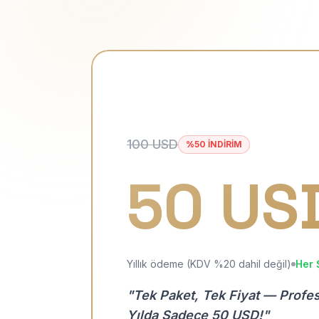
100 USD
%50 İNDİRİM
50 US
Yıllık ödeme (KDV %20 dahil değil)
Her 
"Tek Paket, Tek Fiyat — Profe
Yılda Sadece 50 USD!"