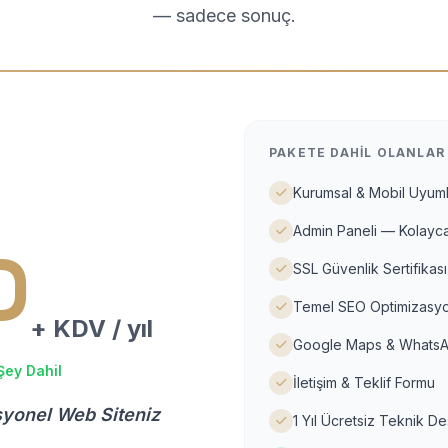
— sadece sonuç.
PAKETE DAHIL OLANLAR
Kurumsal & Mobil Uyuml
Admin Paneli — Kolayca
D
SSL Güvenlik Sertifikası
Temel SEO Optimizasyo
+ KDV / yıl
Google Maps & WhatsA
Şey Dahil
İletişim & Teklif Formu
syonel Web Siteniz
1 Yıl Ücretsiz Teknik D