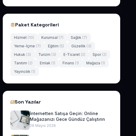
Paket Kategorileri
Hizmet
(10)
Kurumsal
(7)
Sağlık
(7)
Yeme-İçme
(7)
Eğitim
(5)
Güzellik
(3)
Hukuk
(3)
Turizm
(3)
E-Ticaret
(2)
Spor
(2)
Tanıtım
(2)
Emlak
(1)
Finans
(1)
Mağaza
(1)
Yayıncılık
(1)
Son Yazılar
İnternetten Satışa Geçin: Online
Mağazanızı Gece Gündüz Çalıştırın
29 Mayıs 2026