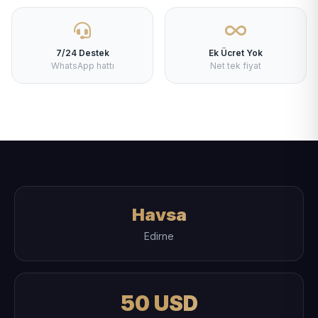
7/24 Destek
Ek Ücret Yok
WhatsApp hattı
Net tek fiyat
Havsa
Edirne
50 USD