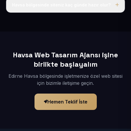
adı, hosting, SSL ve temel SEO da dahildir.
Havsa bölgesinde siteniz kaç günde hazır olur?
İçerikleriniz elimize geçtikten sonra siteniz 1-3 iş günü
içerisinde yayına alınır.
Havsa Web Tasarım Ajansı işine
birlikte başlayalım
Edirne Havsa bölgesinde işletmenize özel web sitesi
için bizimle iletişime geçin.
Hemen Teklif İste