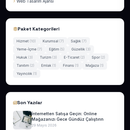
Web Tasarım Ajansı
Paket Kategorileri
Hizmet
(10)
Kurumsal
(7)
Sağlık
(7)
Yeme-İçme
(7)
Eğitim
(5)
Güzellik
(3)
Hukuk
(3)
Turizm
(3)
E-Ticaret
(2)
Spor
(2)
Tanıtım
(2)
Emlak
(1)
Finans
(1)
Mağaza
(1)
Yayıncılık
(1)
Son Yazılar
İnternetten Satışa Geçin: Online
Mağazanızı Gece Gündüz Çalıştırın
29 Mayıs 2026