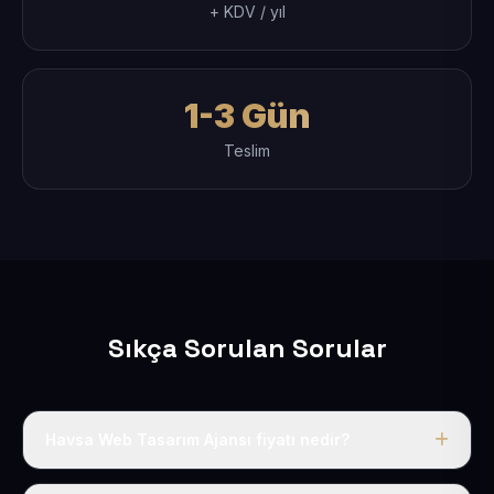
+ KDV / yıl
1-3 Gün
Teslim
Sıkça Sorulan Sorular
Havsa Web Tasarım Ajansı fiyatı nedir?
Tek fiyat uygulanır: yıllık 50 USD + KDV. Bu bedele alan