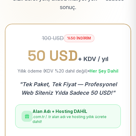
sonuç.
100 USD
%50 İNDİRİM
50 USD
+ KDV / yıl
Yıllık ödeme (KDV %20 dahil değil)
Her Şey Dahil
"Tek Paket, Tek Fiyat — Profesyonel
Web Siteniz Yılda Sadece 50 USD!"
Alan Adı + Hosting DAHİL
.com.tr / .tr alan adı ve hosting yıllık ücrete
dahil!