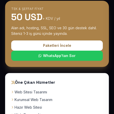
TEK & ŞEFFAF FIYAT
50 USD
+ KDV / yıl
Alan adı, hosting, SSL, SEO ve 30 gün destek dahil.
Siteniz 1-3 iş günü içinde yayında.
Paketleri İncele
WhatsApp'tan Sor
Öne Çıkan Hizmetler
Web Sitesi Tasarımı
Kurumsal Web Tasarım
Hazır Web Sitesi