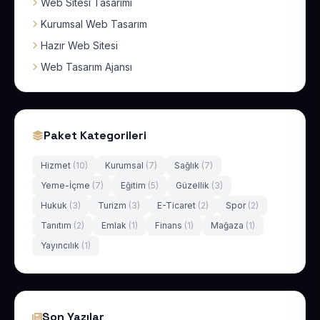
Web Sitesi Tasarımı
Kurumsal Web Tasarım
Hazır Web Sitesi
Web Tasarım Ajansı
Paket Kategorileri
Hizmet
(10)
Kurumsal
(7)
Sağlık
(7)
Yeme-İçme
(7)
Eğitim
(5)
Güzellik
(3)
Hukuk
(3)
Turizm
(3)
E-Ticaret
(2)
Spor
(2)
Tanıtım
(2)
Emlak
(1)
Finans
(1)
Mağaza
(1)
Yayıncılık
(1)
Son Yazılar