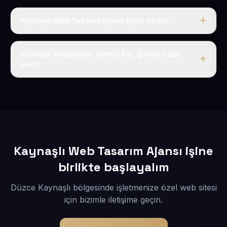
Kaynaşlı Web Tasarım Ajansı fiyatı nedir?
Tek fiyat uygulanır: yıllık 50 USD + KDV. Bu bedele alan
adı, hosting, SSL ve temel SEO da dahildir.
Kaynaşlı bölgesinde siteniz kaç günde hazır
olur?
İçerikleriniz elimize geçtikten sonra siteniz 1-3 iş günü
içerisinde yayına alınır.
Kaynaşlı Web Tasarım Ajansı işine
birlikte başlayalım
Düzce Kaynaşlı bölgesinde işletmenize özel web sitesi
için bizimle iletişime geçin.