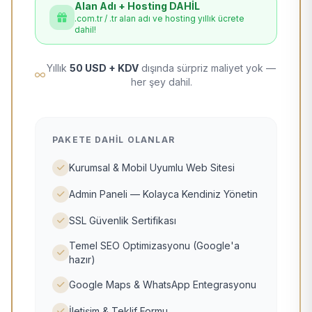
Alan Adı + Hosting DAHİL
.com.tr / .tr alan adı ve hosting yıllık ücrete
dahil!
Yıllık
50 USD + KDV
dışında sürpriz maliyet yok —
her şey dahil.
PAKETE DAHIL OLANLAR
Kurumsal & Mobil Uyumlu Web Sitesi
Admin Paneli — Kolayca Kendiniz Yönetin
SSL Güvenlik Sertifikası
Temel SEO Optimizasyonu (Google'a
hazır)
Google Maps & WhatsApp Entegrasyonu
İletişim & Teklif Formu