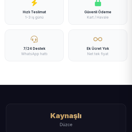
Hızlı Teslimat
Güvenli Ödeme
1-3 iş günü
Kart / Havale
7/24 Destek
Ek Ücret Yok
WhatsApp hattı
Net tek fiyat
Kaynaşlı
Düzce