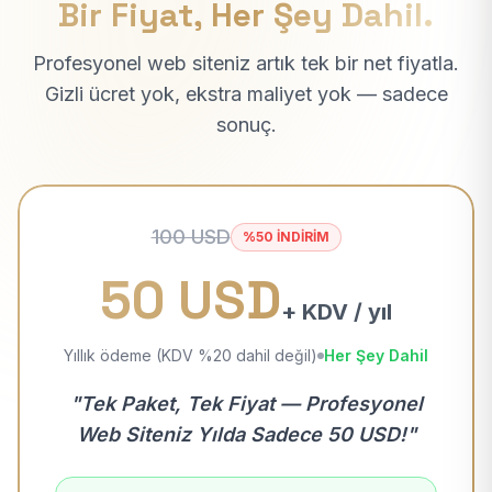
Bir Fiyat, Her Şey Dahil.
Profesyonel web siteniz artık tek bir net fiyatla.
Gizli ücret yok, ekstra maliyet yok — sadece
sonuç.
100 USD
%50 İNDİRİM
50 USD
+ KDV / yıl
Yıllık ödeme (KDV %20 dahil değil)
Her Şey Dahil
"Tek Paket, Tek Fiyat — Profesyonel
Web Siteniz Yılda Sadece 50 USD!"